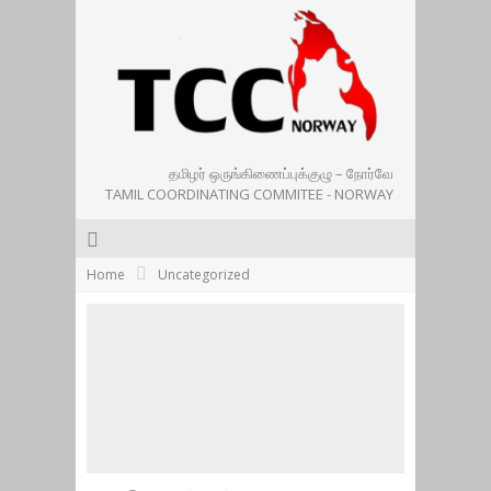
தமிழர் ஒருங்கிணைப்புக்குழு – நோர்வே
TAMIL COORDINATING COMMITEE - NORWAY
Home
Uncategorized