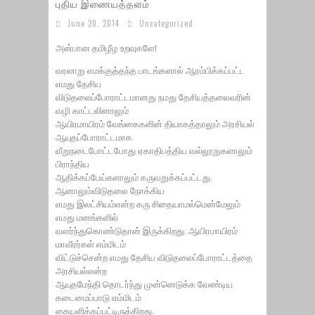
புதிய இணையத்தளம்
June 20, 2014
Uncategorized
அன்பான தமிழீழ உறவுகளே!
வரலாறு எமக்குத்தந்த பாடங்களால் ஆரம்பிக்கப்பட்ட
எமது தேசிய
விடுதலைப்போராட்டமானது நமது தேசியத்தலைவரின்
வழி காட்டலினாலும்
ஆயிரமாயிரம் வேங்கைகளின் தியாகத்தாலும் அரசியல்
ஆயுதப்போராட்டமாக
வீறுநடைபோட்டபோது ஏகாதிபத்திய வல்லூறுகளாலும்
பிராந்திய
ஆதிக்கப்பேய்களாலும் கருவறுக்கப்பட்டது.
ஆனாலும்விடுதலை நோக்கிய
எமது இலட்சியம்என்ற கரு சிதையாமல்மென்மேலும்
எமது மனங்களில்
வளர்ந்துகொண்டுதான் இருக்கிறது. ஆயிரமாயிரம்
மாவீரர்கள் எம்மிடம்
விட்டுச்சென்ற எமது தேசிய விடுதலைப்போராட்டத்தை
அரசியல்என்ற
ஆயுதமேந்தி தொடர்ந்து முன்னெடுக்க வேண்டிய
கடைமைப்பாடு எம்மிடம்
கையளிக்கப்பட்டிருக்கிறது.