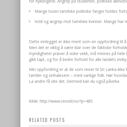
for flyktingene. Angrep på studenter, politiske aktivis
Mange tusen tamilske politiske fanger holdes fortsa
Vold og angrep mot tamilske kvinner. Mange har mel
Dette innlegget er ikke ment som en oppfordring til å i
Men det er viktig å være klar over de faktiske forholde
myndigheter prøver å viske vekk, må minnes på hele ti
gikk tapt, og for å bedre forhold for alle landets innb
Min oppfordring er at de som reiser til Sri Lanka ikke 
tamiler og sinhalesere – med vanlige folk. Hør hvordan
La andre få vite det. Dermed kan du også påvirke.
Kilde: http://www.renold.no/?p=485
Søknad om fri /gyldig fravær i forbindel
RELATED POSTS
med markering av Maveerar Naal 2017
Tamils resort to nationalism to shore u