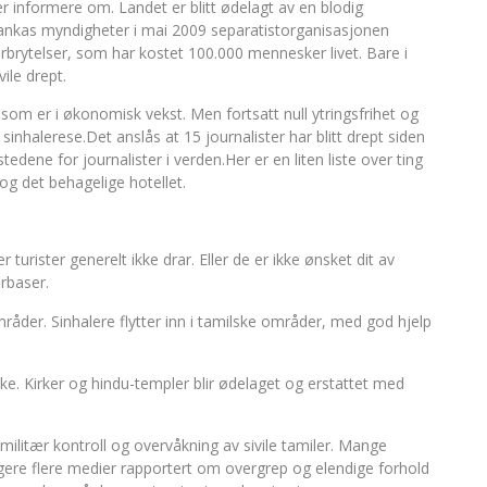
r informere om. Landet er blitt ødelagt av en blodig
i Lankas myndigheter i mai 2009 separatistorganisasjonen
orbrytelser, som har kostet 100.000 mennesker livet. Bare i
vile drept.
d som er i økonomisk vekst. Men fortsatt null ytringsfrihet og
nhalerese.Det anslås at 15 journalister har blitt drept siden
edene for journalister i verden.Her er en liten liste over ting
 og det behagelige hotellet.
turister generelt ikke drar. Eller de er ikke ønsket dit av
ærbaser.
mråder. Sinhalere flytter inn i tamilske områder, med god hjelp
ke. Kirker og hindu-templer blir ødelaget og erstattet med
t militær kontroll og overvåkning av sivile tamiler. Mange
idligere flere medier rapportert om overgrep og elendige forhold