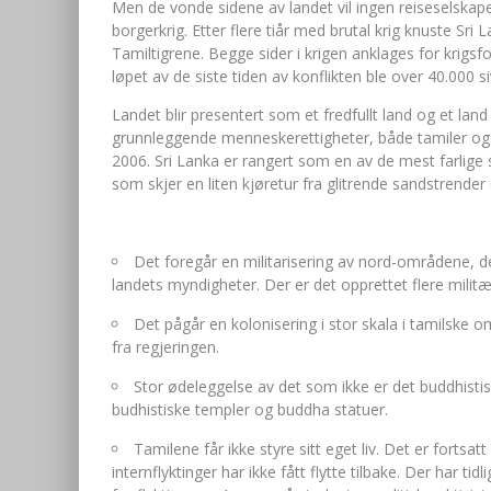
Men de vonde sidene av landet vil ingen reiseselskape
borgerkrig. Etter flere tiår med brutal krig knuste Sr
Tamiltigrene. Begge sider i krigen anklages for krigsf
løpet av de siste tiden av konflikten ble over 40.000 si
Landet blir presentert som et fredfullt land og et lan
grunnleggende menneskerettigheter, både tamiler og si
2006. Sri Lanka er rangert som en av de mest farlige st
som skjer en liten kjøretur fra glitrende sandstrender
Det foregår en militarisering av nord-områdene, der 
landets myndigheter. Der er det opprettet flere milit
Det pågår en kolonisering i stor skala i tamilske o
fra regjeringen.
Stor ødeleggelse av det som ikke er det buddhistis
budhistiske templer og buddha statuer.
Tamilene får ikke styre sitt eget liv. Det er fortsat
internflyktinger har ikke fått flytte tilbake. Der har t