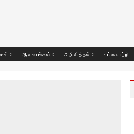
ுகள்
ஆவணங்கள்
அறிவித்தல்
எம்மைபற்றி