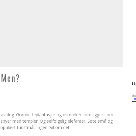
. Men?
U
No
noe av deg. Grønne teplantasjer og rismarker som ligger som
sbyer med templer. Og selfølgelig elefanter. Søte små og
populært turistmål. Ingen tvil om det.