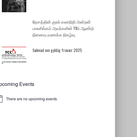
தேசத்தின் குரல் கலாநிதி அன்றன்
பாலசிங்கம் அவர்களின் 19ம் ஆண்டு
நினைவு வணக்க நிகழ்வு
Søknad om gyldig fravær 2025
pcoming Events
There are no upcoming events.
tice