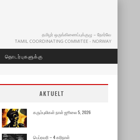
தமிழர் ஒருங்கிணைப்புக்குழு – நோர்வே
TAMIL COORDINATING COMMITEE - NORWAY
தொடர்புகளுக்கு
AKTUELT
கரும்புலிகள் நாள் ஜூலை 5, 2026
பெப்ரவரி – 4 கரிநாள்