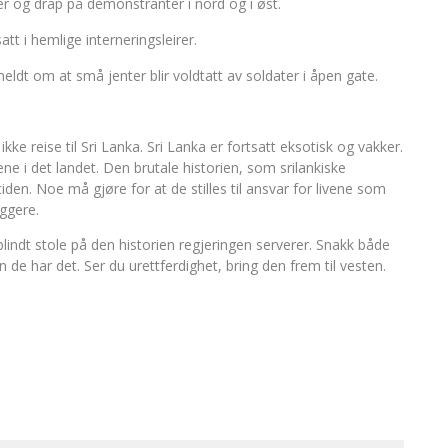
ter og drap på demonstranter i nord og i øst.
tt i hemlige interneringsleirer.
dt om at små jenter blir voldtatt av soldater i åpen gate.
kke reise til Sri Lanka. Sri Lanka er fortsatt eksotisk og vakker.
ne i det landet. Den brutale historien, som srilankiske
den. Noe må gjøre for at de stilles til ansvar for livene som
yggere.
blindt stole på den historien regjeringen serverer. Snakk både
 de har det. Ser du urettferdighet, bring den frem til vesten.
se
Tamils in the North-East protest at last
p
British Tamil ‘tortured and detained’