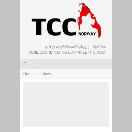
தமிழர் ஒருங்கிணைப்புக்குழு – நோர்வே
TAMIL COORDINATING COMMITEE - NORWAY
Home
News