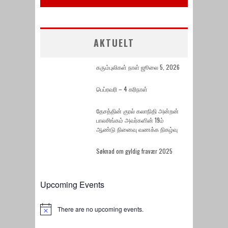
AKTUELT
கரும்புலிகள் நாள் ஜூலை 5, 2026
பெப்ரவரி – 4 கரிநாள்
தேசத்தின் குரல் கலாநிதி அன்றன்
பாலசிங்கம் அவர்களின் 19ம்
ஆண்டு நினைவு வணக்க நிகழ்வு
Søknad om gyldig fravær 2025
Upcoming Events
There are no upcoming events.
Notice