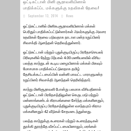
ஒட்டிசுட்டான் மினி சூறாவளியினால்
பாதிக்கப்ப்ட மக்களுக்கு உதவிகள் தேவை!
September 13, 2014
News
ஒட்டுசுட்டானில் மினிகூசூறாவளியினால் மக்கள்
பெரிதும் பாதிக்கப்பட்டுள்ளார்கள் அவர்களுக்கு அவசர
உதவிகள் தேவை படுவதாக நாடாள மன்ற உறுப்பினர்
சிவசக்தி ஆனந்தன் தெரிவத்துள்ளார்.
ஒட்டுசுட்டான் மற்றும் புதுக்குடியிருப்பு பிரதேசசெயலர்
பிரிவுகளில் நேற்று பிற்பகல் 4.00 மணியளவில் வீசிய
பலத்த காற்றுடன் கூடிய மழையினால் மக்கள் மிகவும்
மோசமாக பாதிக்கப்பட்டுளதாக தமிழ்
தேசியக்கூட்டமைப்பின் வன்னி மாவட்ட பாராளுமன்ற
உறுப்பினர் சிவசக்தி ஆனந்தன் தெரிவித்தார்.
காற்று மினிசூறாவளி போன்று பலமாக வீசியதினால்
ஒட்டுசுட்டான் பிரதேசத்திலுள்ள கெருடமடு மற்றும்
மன்னாங்கண்டல் கிராமங்களை சேர்ந்த மக்களினதும்,
புதுக்குடியிருப்பு பிரதேசத்திலுள்ள வசந்தபுரம் கிராம
மக்களினதும் 42 வீடுகள் சேதமடைந்துள்ளது.
பலத்த காற்றுக்கு கூரைகள் மற்றும் கூரைத்தடிகள்
தூக்கி தூரத்தே வீசப்பட்டமையினாலும், மரங்கள்