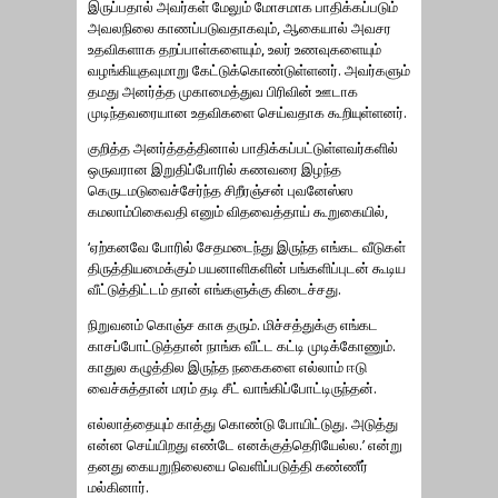
இருப்பதால் அவர்கள் மேலும் மோசமாக பாதிக்கப்படும்
அவலநிலை காணப்படுவதாகவும், ஆகையால் அவசர
உதவிகளாக தறப்பாள்களையும், உலர் உணவுகளையும்
வழங்கியுதவுமாறு கேட்டுக்கொண்டுள்ளனர். அவர்களும்
தமது அனர்த்த முகாமைத்துவ பிரிவின் ஊடாக
முடிந்தவரையான உதவிகளை செய்வதாக கூறியுள்ளனர்.
குறித்த அனர்த்தத்தினால் பாதிக்கப்பட்டுள்ளவர்களில்
ஒருவரான இறுதிப்போரில் கணவரை இழந்த
கெருடமடுவைச்சேர்ந்த சிறீரஞ்சன் புவனேஸ்ஸ
கமலாம்பிகைவதி எனும் விதவைத்தாய் கூறுகையில்,
‘ஏற்கனவே போரில் சேதமடைந்து இருந்த எங்கட வீடுகள்
திருத்தியமைக்கும் பயனாளிகளின் பங்களிப்புடன் கூடிய
வீட்டுத்திட்டம் தான் எங்களுக்கு கிடைச்சது.
நிறுவனம் கொஞ்ச காசு தரும். மிச்சத்துக்கு எங்கட
காசப்போட்டுத்தான் நாங்க வீட்ட கட்டி முடிக்கோணும்.
காதுல கழுத்தில இருந்த நகைகளை எல்லாம் ஈடு
வைச்சுத்தான் மரம் தடி சீட் வாங்கிப்போட்டிருந்தன்.
எல்லாத்தையும் காத்து கொண்டு போயிட்டுது. அடுத்து
என்ன செய்யிறது எண்டே எனக்குத்தெரியேல்ல.’ என்று
தனது கையறுநிலையை வெளிப்படுத்தி கண்ணீர்
மல்கினார்.