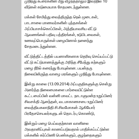
முறிந்து கூரைகளின் மீது வீழ்ந்ததாலும் இவற்றில் 10
வீடுகள் கடுமையாக சேதமடைந்துள்ளன.
மக்கள் சேமித்து வைத்திருந்த நெல் மூடைகள்,
பாடசாலை மாணவர்களின் புத்தகங்கள்
அப்பியாசக்கொப்பிகள், அத்தியாவசிய வீட்டு
ஆவணங்கள் பதிவு பத்திரங்கள், உடுபிடவைகள்,
உணவுப்பொருள்கள் மழையினால் நனைந்து
சேதமடைந்துள்ளன.
வீட்டுத்திட்டத்தில் பயனாளிகளாக தெரிவு செய்யப்பட்டு
வீட்டு கட்டுமாணத்துக்கு அரிந்த சீமேந்து கற்களும்
மழை நீரில் கரைந்து போயுள்ளன. பயன்தரு
நிலையிலிருந்த வாழை மரங்களும் முறிந்து போயுள்ளன.
இன்று காலை (13.09.2014) அப்பகுதிகளுக்கு சென்று
அனர்த்த நிலைமைகளை பார்வையிட்டுள்ள
கூட்டமைப்பின் வன்னி மாவட்ட நாடாளுமன்ற உறுப்பினர்
சிவசக்தி ஆனந்தன், வடமாகாணசபை உறுப்பினர்
வைத்தியகலாநிதி சி.சிவமோகன் ஆகியோர்
பிரதேசசெயலர்களுடன் தொடர்பு கொண்டு,
இன்றும் மழை பெய்வதற்கான வானிலை
அவதானிப்புகள் காணப்படுவதால் பாதிக்கப்பட்டுள்ள
மக்களில் கர்ப்பிணி பெண்களும், குழந்தைகளும்