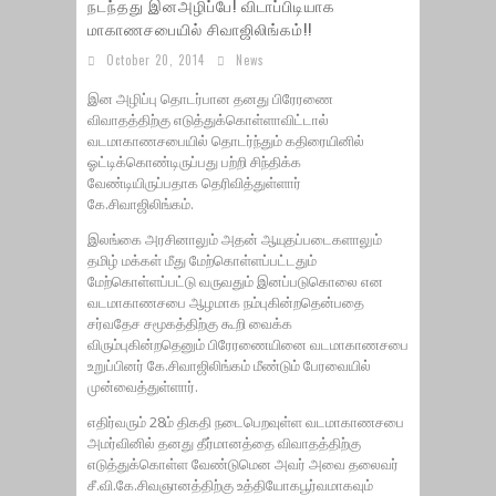
நடந்தது இனஅழிப்பே! விடாப்பிடியாக
மாகாணசபையில் சிவாஜிலிங்கம்!!
October 20, 2014
News
இன அழிப்பு தொடர்பான தனது பிரேரணை
விவாதத்திற்கு எடுத்துக்கொள்ளாவிட்டால்
வடமாகாணசபையில் தொடர்ந்தும் கதிரையினில்
ஓட்டிக்கொண்டிருப்பது பற்றி சிந்திக்க
வேண்டியிருப்பதாக தெரிவித்துள்ளார்
கே.சிவாஜிலிங்கம்.
இலங்கை அரசினாலும் அதன் ஆயுதப்படைகளாலும்
தமிழ் மக்கள் மீது மேற்கொள்ளப்பட்டதும்
மேற்கொள்ளப்பட்டு வருவதும் இனப்படுகொலை என
வடமாகாணசபை ஆழமாக நம்புகின்றதென்பதை
சர்வதேச சமூகத்திற்கு கூறி வைக்க
விரும்புகின்றதெனும் பிரேரணையினை வடமாகாணசபை
உறுப்பினர் கே.சிவாஜிலிங்கம் மீண்டும் பேரவையில்
முன்வைத்துள்ளார்.
எதிர்வரும் 28ம் திகதி நடைபெறவுள்ள வடமாகாணசபை
அமர்வினில் தனது தீர்மானத்தை விவாதத்திற்கு
எடுத்துக்கொள்ள வேண்டுமென அவர் அவை தலைவர்
சீ.வி.கே.சிவஞானத்திற்கு உத்தியோகபூர்வமாகவும்