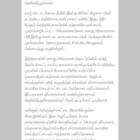
தெரிவித்துள்ளார்.
யாழ்.ஊடக அமையத்தில் இன்று திங்கட்கிழமை அவர்
நடத்திய பத்திரிகையாளர் மாநாட்டினில்; இது பற்றி
மேலும் தெரிவிக்கையினில் ஏற்கனவே என்னால்
முன்மொழியப்பட்ட பிரேரணையினை எனது உரிமைகளை
மீறி இன்று வரை வடமாகாணசபையின் அமர்வுகளினில்
முன்வைக்க அவை தலைவர் சீ.வி.கே.சிவஞானம்
பின்னடித்து வருகின்றார்.
இந்நிலையில் எனது பிரேரணை தொடர்பினில் தமிழ்
தேசியக்கூட்டமைப்பு தலைமை தமக்கு தெரியப்படுத்திய
முடிவின் பிரகாரம் பேரவையினில் சமர்ப்பிக்க
முடியாதிருப்பதற்கான காரணங்களென அனுப்பி
வைத்துள்ள பதில் கடிதத்தில் சர்வதேச விசாரணையின்
சுயாதீன செயற்பாட்டையும் அதற்கான மதிப்பினையும்
இப்படியான தீர்மானங்கள் பாதிக்குமெனவும்
தெரிவித்துள்ளதனையும் அவர் சுட்டிக்காட்டியுள்ளார்.
எனினும் அக்குற்றச்சாட்டை நிரகாரித்துள்ள
சிவாஜிலிங்கம் இன அழிப்பு தொடர்பாக
மாகாணசபையினில் நிறைவேற்றப்படப்போகும் தீர்மானம்
எந்தவகையிலும் சர்வதேச விசாரணையின் சுயாதீன
செயற்பாட்டையும் அதற்கான மதிப்பினையும்
பாதிக்காதெனவும் அதனை வலுப்படுத்தவே