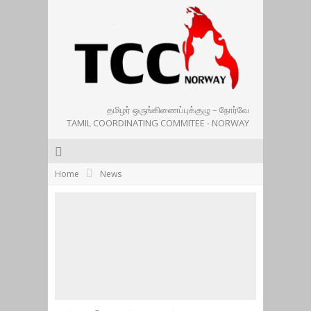
தமிழர் ஒருங்கிணைப்புக்குழு – நோர்வே
TAMIL COORDINATING COMMITEE - NORWAY
Home
News