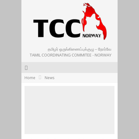
தமிழர் ஒருங்கிணைப்புக்குழு – நோர்வே
TAMIL COORDINATING COMMITEE - NORWAY
Home
News