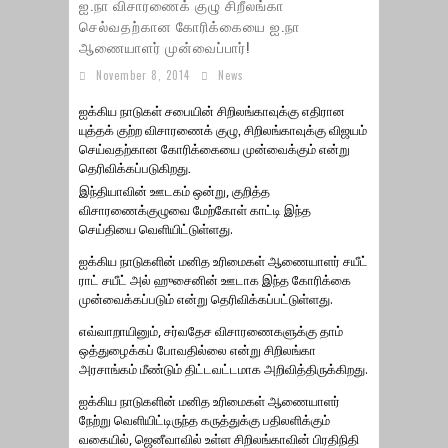
ஐ.நா விசாரணைக் குழு சிறீலங்கா
செல்வதற்கான கோரிக்கையை ஐ.நா
ஆணையாளர் முன்வைப்பார்!
November 8, 2014
News
ஐக்கிய நாடுகள் சபையின் சிறிலங்காவுக்கு எதிரான
யுத்தக் குற்ற விசாரணைக் குழு, சிறிலங்காவுக்கு விஜயம்
செய்வதற்கான கோரிக்கையை முன்வைக்கும் என்று
தெரிவிக்கப்படுகிறது.
இந்தியாவின் ஊடகம் ஒன்று, குறித்த
விசாரணைக்குழுவை மேற்கோள் காட்டி இந்த
செய்தியை வெளியிட்டுள்ளது.
ஐக்கிய நாடுகளின் மனித உரிமைகள் ஆணையாளர் சயீட்
ராட் சயீட் அல் ஹுசைனின் ஊடாக இந்த கோரிக்கை
முன்வைக்கப்படும் என்று தெரிவிக்கப்பட்டுள்ளது.
எவ்வாறாயினும், சர்வதேச விசாரணைகளுக்கு தாம்
ஒத்துழைக்கப் போவதில்லை என்று சிறிலங்கா
அரசாங்கம் மீண்டும் திட்டவட்டமாக அறிவித்திருக்கிறது.
ஐக்கிய நாடுகளின் மனித உரிமைகள் ஆணையாளர்
நேற்று வெளியிட்டிருந்த கருத்துக்கு பதிலளிக்கும்
வகையில், ஜெனீவாவில் உள்ள சிறிலங்காவின் பிரதிநிதி