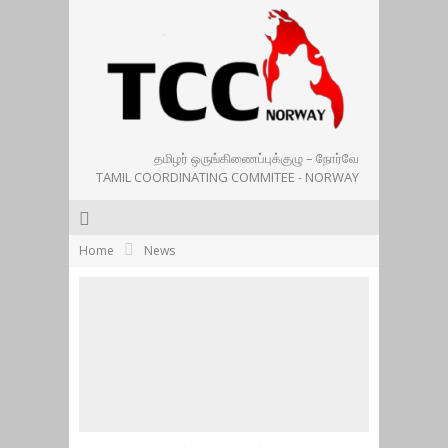
தமிழர் ஒருங்கிணைப்புக்குழு – நோர்வே
TAMIL COORDINATING COMMITEE - NORWAY
Home
News