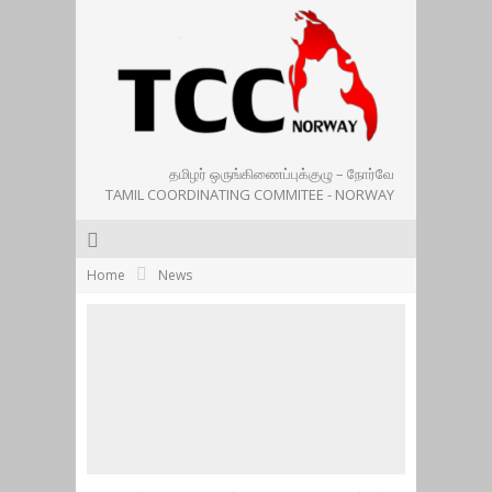
தமிழர் ஒருங்கிணைப்புக்குழு – நோர்வே
TAMIL COORDINATING COMMITEE - NORWAY
Home
News