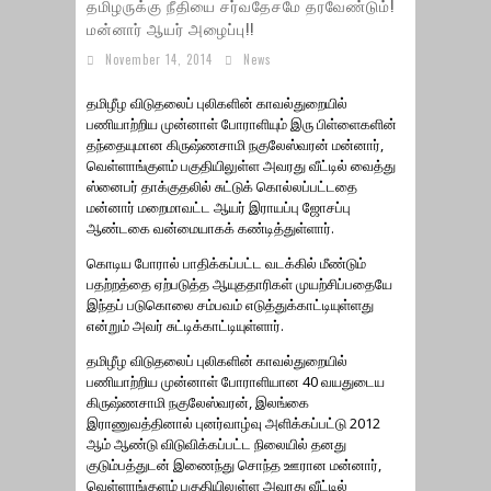
தமிழருக்கு நீதியை சர்வதேசமே தரவேண்டும்!
மன்னார் ஆயர் அழைப்பு!!
November 14, 2014
News
தமிழீழ விடுதலைப் புலிகளின் காவல்துறையில்
பணியாற்றிய முன்னாள் போராளியும் இரு பிள்ளைகளின்
தந்தையுமான கிருஷ்ணசாமி நகுலேஸ்வரன் மன்னார்,
வெள்ளாங்குளம் பகுதியிலுள்ள அவரது வீட்டில் வைத்து
ஸ்னைபர் தாக்குதலில் சுட்டுக் கொல்லப்பட்டதை
மன்னார் மறைமாவட்ட ஆயர் இராயப்பு ஜோசப்பு
ஆண்டகை வன்மையாகக் கண்டித்துள்ளார்.
கொடிய போரால் பாதிக்கப்பட்ட வடக்கில் மீண்டும்
பதற்றத்தை ஏற்படுத்த ஆயுததாரிகள் முயற்சிப்பதையே
இந்தப் படுகொலை சம்பவம் எடுத்துக்காட்டியுள்ளது
என்றும் அவர் சுட்டிக்காட்டியுள்ளார்.
தமிழீழ விடுதலைப் புலிகளின் காவல்துறையில்
பணியாற்றிய முன்னாள் போராளியான 40 வயதுடைய
கிருஷ்ணசாமி நகுலேஸ்வரன், இலங்கை
இராணுவத்தினால் புனர்வாழ்வு அளிக்கப்பட்டு 2012
ஆம் ஆண்டு விடுவிக்கப்பட்ட நிலையில் தனது
குடும்பத்துடன் இணைந்து சொந்த ஊரான மன்னார்,
வெள்ளாங்குளம் பகுதியிலுள்ள அவரது வீட்டில்