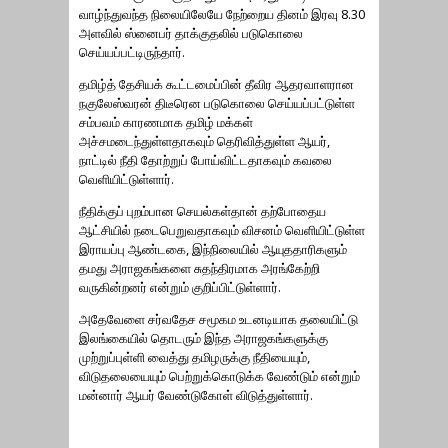
வாழ்ந்துவந்த நிலையிலேயே நேற்றைய தினம் இரவு 8.30
அளவில் ஸ்னைபர் தாக்குதலில் படுகொலை
செய்யப்பட்டிருந்தார்.
தமிழ்த் தேசியக் கூட்டமைப்பின் தீவிர ஆதரவாளரான
நகுலேஸ்வரன் திடீரென படுகொலை செய்யப்பட்டுள்ள
சம்பவம் காரணமாக தமிழ் மக்கள்
அச்சமடைந்துள்ளதாகவும் தெரிவித்துள்ள ஆயர்,
நாட்டில் நீதி தோற்றுப் போய்விட்டதாகவும் கவலை
வெளியிட்டுள்ளார்.
நீதிக்குப் புறம்பான செயல்கள்தான் தற்போதைய
ஆட்சியில் நடைபெறுவதாகவும் விசனம் வெளியிட்டுள்ள
இராயப்பு ஆண்டகை, இந்நிலையில் ஆயுததாரிகளும்
தமது அராஜகங்களை சுதந்திரமாக அரங்கேற்றி
வருகின்றனர் என்றும் குறிப்பிட்டுள்ளார்.
அதேவேளை சர்வதேச சமூகம உடனடியாக தலையிட்டு
இலங்கையில் தொடரும் இந்த அராஜகங்களுக்கு
முற்றுப்புள்ளி வைத்து தமிழருக்கு நீதியையும்,
விடுதலையையும் பெற்றுக்கொடுக்க வேண்டும் என்றும்
13வது சட்டத் திருத்தத்தை
மன்னார் ஆயர் வேண்டுகோள் விடுத்துள்ளார்.
ஏற்றுக்கொள்வது ஈழத்தமிழரது