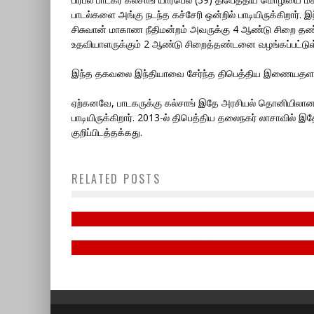
பாடல்களை அங்கு நடந்த கச்சேரி ஒன்றில் பாடியிருக்கிறார்.
சிசுவான் மாகாண நீதிமன்றம் அவருக்கு 4 ஆண்டு சிறை தண்
உதவியாளருக்கும் 2 ஆண்டு சிறைத்தண்டனை வழங்கப்பட்டுள
இந்த தகவலை இந்தியாவை சேர்ந்த திபெத்திய இணையதளமா
ஏற்கனவே, பாடகருக்கு கல்சாங் இதே அரசியல் தொனியிலான
பாடியிருக்கிறார். 2013-ல் திபெத்திய தலைநகர் லாசாவில்
குறிப்பிடத்தக்கது.
13வது சட்டத் திருத்தத்தை
ஏற்றுக்கொள்வது ஈழத்தமிழரது உரிம
RELATED POSTS
மே -18, தமிழின அழிப்பு நாள்
மீட்புப்போரை நிரந்தரமாகத்
தோற்கடிக்கும் பேராபத்தேயாகும்.
May 15, 2023
January 16, 2022