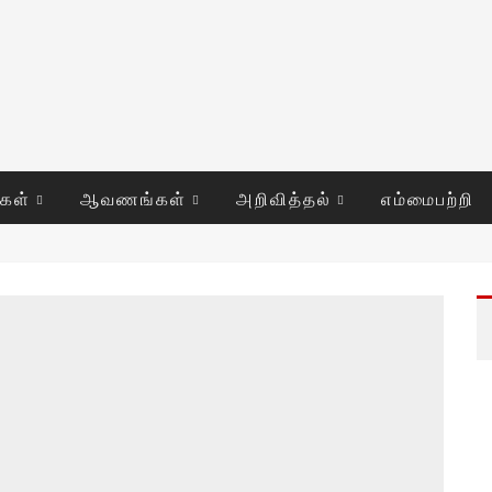
ுகள்
ஆவணங்கள்
அறிவித்தல்
எம்மைபற்றி