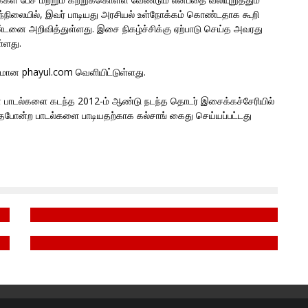
 இந்நிலையில், இவர் பாடியது அரசியல் உள்நோக்கம் கொண்டதாக கூறி
டனை அறிவித்துள்ளது. இசை நிகழ்ச்சிக்கு ஏற்பாடு செய்த அவரது
்ளது.
ன phayul.com வெளியிட்டுள்ளது.
 பாடல்களை கடந்த 2012-ம் ஆண்டு நடந்த தொடர் இசைக்கச்சேரியில்
 இதேபோன்ற பாடல்களை பாடியதற்காக கல்சாங் கைது செய்யப்பட்டது
ை
தழிழீழத் தேசிய மாவீரர் நாள் 2022
தழிழீழத் தேசிய மாவீரர் நாள் 2021
November 25, 2022
November 6, 2021