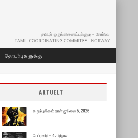
தமிழர் ஒருங்கிணைப்புக்குழு – நோர்வே
TAMIL COORDINATING COMMITEE - NORWAY
தொடர்புகளுக்கு
AKTUELT
கரும்புலிகள் நாள் ஜூலை 5, 2026
பெப்ரவரி – 4 கரிநாள்