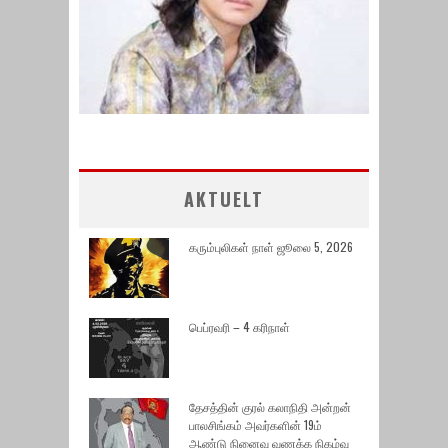
AKTUELT
கரும்புலிகள் நாள் ஜூலை 5, 2026
பெப்ரவரி – 4 கரிநாள்
தேசத்தின் குரல் கலாநிதி அன்றன்
பாலசிங்கம் அவர்களின் 19ம்
ஆண்டு நினைவு வணக்க நிகழ்வு