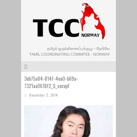
தமிழர் ஒருங்கிணைப்புக்குழு – நோர்வே
TAMIL COORDINATING COMMITEE - NORWAY
3eb75a84-814f-4ea0-b69a-
7321aa0618f2_S_secvpf
December 2, 2014