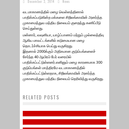
December 3, 2014
News
வடமாகாணத்தில் மழை வெள்ளத்தினால்
பாதிக்கப்படுகின்ற மக்களை சிறிலங்காவின் அனர்த்த
முகாமைத்துவ மத்திய நிலையம் குறைத்து கணிப்பீடு
செய்துள்ளது.
மன்னார், வவுனியா, யாழ்ப்பாணம் மற்றும் முல்லைத்தீவு
ஆகிய மாவட்டங்களில் கடுமையான மழை
தொடர்ச்சியாக பெய்து வருகிறது.
இதனால் 2000க்கும் அதிகமான குடும்பங்களைச்
சேர்ந்த 40 ஆயிரம் பேர் வரையில்
பாதிக்கப்பட்டுள்ளனர்.எனினும் மழை காரணமாக 300
குடும்பங்கள் மாத்திரமே வடமாகாணத்தில்
பாதிக்கப்பட்டுள்ளதாக, சிறிலங்காவின் அனர்த்த
13வது சட்டத் திருத்தத்தை
முகாமைத்துவ மத்திய நிலையம் தெரிவித்து வருகிறது.
ஏற்றுக்கொள்வது ஈழத்தமிழரது
உரிமை மீட்புப்போரை
RELATED POSTS
தழிழீழத் தேசிய மாவீரர் நாள்
மே -18, தமிழின அழிப்பு நாள்
நிரந்தரமாகத் தோற்கடிக்கும்
2022
May 15, 2023
தழிழீழத் தேசிய மாவீரர் நாள்
பேராபத்தேயாகும்.
November 25, 2022
2021
January 16, 2022