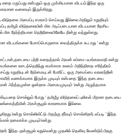
எது எதை மறுப்பது என்பதும் ஒரு முக்கியமான விடயம்.இந்த ஒரு
ாயகரமான வளைவும் இருக்கிறது.
விடுதலை அமைப்பு சமரசம் செய்வது இல்லை.அதிலும் உறுதியும்
அமைப்பு தமிழர் விடுதலையின் மிக அடிப்படையான விடயமான தேசிய
 மிக நேர்த்தியான நெறிநிலையிலேயே நின்று வந்துள்ளது.
ான விடயங்களை பேசாப்பொருளாக வைத்திருக்க கூடாது ‘ என்று
மாட்டான்,தடையை பற்றி கதைத்தால் அவன் எம்மை பயங்கரவாதி என்று
ையங்களை உடைத்தெறிந்து எமக்காக உலகம் அறிந்திராத சரித்திரம்
்து உறுதியுடன் நேர்மையுடன் போரிட்ட ஒரு அமைப்பை வரலாற்றின்
மாவீரர் வணக்கமாக இருக்க முடியும் என்பதை ‘இந்த தடையை
லிதான் அர்த்தமுள்ள ஒன்றாக அமையமுடியும் ‘என்று அழுத்தமாக
்டியதை சொல்லும் போது ‘ தமிழீழ விடுதலைப் புலிகள் மீதான தடையை
ு இலங்கைத்தீவின் அகச்சூழல் காரணமாக இல்லை.
து.’என்று சொல்லிவிட்டு அதற்கு தீர்வும் சொல்கிறார்..எப்படி ‘ இந்த
ால் நனவாக்க முடியும்’என்று.
ர் ‘இந்த புறச்சூழல் எதுவென்று முதலில் தெளிவு வேண்டும்.பிறகு