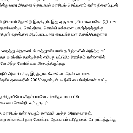
 இன்றுவரை இதனை தொடாமல் அரசியல் செய்யலாம் என்ற நினைப்புடன்
வி நிச்சயம் தோன்றி இருக்கும். இது ஒரு சுவாரசியமான மனோரீதியான
ியே ஆகவேண்டிய செய்தியை சொல்லி மக்களை யதார்த்தத்துக்கு
ொடர்கிறார் லதன்.சில அடிப்படையான வியடங்களை பேசாப்பொருளாக
ிமறைத்து அதனைப் பேசத்துணியாமல் தமிழர்களின் அடுத்த கட்ட
அரங்கில் தண்டித்தல் என்பது மட்டுமே நோக்கம் என்றளவில்
கவே அந்த கோரிக்கை அமைந்திருந்தது.
ாடும் அமைப்புக்கு இருந்தாக வேண்டிய அடிப்படையான
தேசியதலைவரின் 2006ம்ஆண்டின் அறிவிப்பை மேற்கோள் காட்டி
ு விரும்பியோ விரும்பாமலோ சர்வதேச மயப்பட்டே
யை வென்றிடவும் முடியும்.
 அரசியல் என்ற பெரும் சுளியின் பலத்த பிரேரணைகள்,
ை உள்வாங்கி நகர வேண்டிய தேவையும் விடுதலைப் போராட்டத்துக்கு