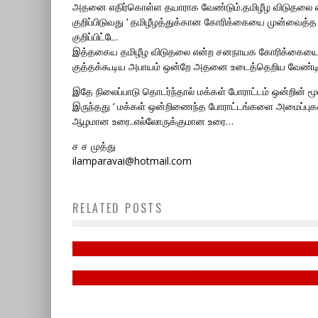
அதனை எதிர்கொள்ள தயாராக வேண்டும்.தமிழீழ விடுதலை
குறிப்பிடுவது ‘ தமிழீழத்துக்கான கோரிக்கையை முன்வைத
குறிப்பிட்டே.
இத்தகைய தமிழீழ விடுதலை என்ற சனநாயக கோரிக்கையை முன
குத்தக்கூடிய அபாயம் ஒன்றே அதனை உடைத்தெறிய வேண்டிய
இதே நிலைப்பாடு தொடர்ந்தால் மக்கள் போராட்டம் ஒன்றின் மூல
இருந்தது ‘ மக்கள் ஒன்றிணைந்த போராட்டங்களை அமைப்புகள் 
ஆழமான உரை..எல்லோருக்குமான உரை…
ச ச முத்து
ilamparavai@hotmail.com
13வது சட்டத் திருத்தத்தை
ஏற்றுக்கொள்வது ஈழத்தமிழரது உரிம
RELATED POSTS
மே -18, தமிழின அழிப்பு நாள்
மீட்புப்போரை நிரந்தரமாகத்
தோற்கடிக்கும் பேராபத்தேயாகும்.
May 15, 2023
January 16, 2022