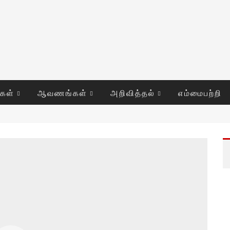
ுகள்
ஆவணங்கள்
அறிவித்தல்
எம்மைபற்றி