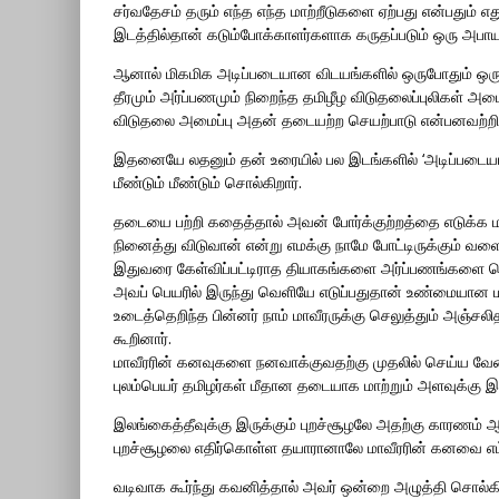
சர்வதேசம் தரும் எந்த எந்த மாற்றீடுகளை ஏற்பது என்பதும் 
இடத்தில்தான் கடும்போக்காளர்களாக கருதப்படும் ஒரு அப
ஆனால் மிகமிக அடிப்படையான விடயங்களில் ஒருபோதும் ஒரு 
தீரமும் அர்ப்பணமும் நிறைந்த தமிழீழ விடுதலைப்புலிகள் 
விடுதலை அமைப்பு அதன் தடையற்ற செயற்பாடு என்பனவற்றில்
இதனையே லதனும் தன் உரையில் பல இடங்களில் ‘அடிப்படைய
மீண்டும் மீண்டும் சொல்கிறார்.
தடையை பற்றி கதைத்தால் அவன் போர்க்குற்றத்தை எடுக்க 
நினைத்து விடுவான் என்று எமக்கு நாமே போட்டிருக்கும் வள
இதுவரை கேள்விப்பட்டிராத தியாகங்களை அர்ப்பணங்களை செய
அவப் பெயரில் இருந்து வெளியே எடுப்பதுதான் உண்மையான 
உடைத்தெறிந்த பின்னர் நாம் மாவீரருக்கு செலுத்தும் அஞ்ச
கூறினார்.
மாவீரரின் கனவுகளை நனவாக்குவதற்கு முதலில் செய்ய வேண
புலம்பெயர் தமிழர்கள் மீதான தடையாக மாற்றும் அளவுக்க
இலங்கைத்தீவுக்கு இருக்கும் புறச்சூழலே அதற்கு காரணம் ஆகிற
புறச்சூழலை எதிர்கொள்ள தயாரானாலே மாவீரரின் கனவை எம்ம
வடிவாக கூர்ந்து கவனித்தால் அவர் ஒன்றை அழுத்தி சொல்கிறா