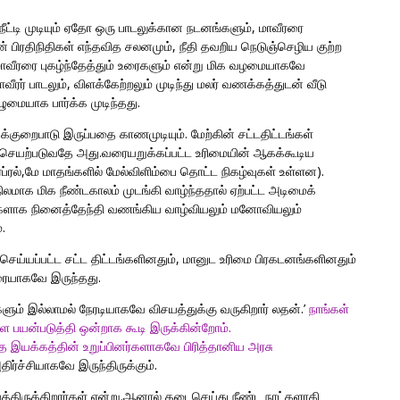
ீட்டி முடியும் ஏதோ ஒரு பாடலுக்கான நடனங்களும், மாவீரரை
் பிரதிநிதிகள் எந்தவித சலனமும், நீதி தவறிய நெடுஞ்செழிய குற்ற
ாவீரரை புகழ்ந்தேத்தும் உரைகளும் என்று மிக வழமையாகவே
ீரர் பாடலும், விளக்கேற்றலும் முடிந்து மலர் வணக்கத்துடன் வீடு
ுமையாக பார்க்க முடிந்தது.
குறைபாடு இருப்பதை காணமுடியும். மேற்கின் சட்டதிட்டங்கள்
ு செயற்படுவதே அது.வரையறுக்கப்பட்ட உரிமையின் ஆகக்கூடிய
்ரல்,மே மாதங்களில் மேல்விளிம்பை தொட்ட நிகழ்வுகள் உள்ளன).
மாக மிக நீண்டகாலம் முடங்கி வாழ்ந்ததால் ஏற்பட்ட அடிமைக்
ளாக நினைத்தேந்தி வணங்கிய வாழ்வியலும் மனோவியலும்
.
்யப்பட்ட சட்ட திட்டங்களினதும், மானுட உரிமை பிரகடனங்களினதும்
உரையாகவே இருந்தது.
ளும் இல்லாமல் நேரடியாகவே விசயத்துக்கு வருகிறார் லதன்.’
நாங்கள்
ை பயன்படுத்தி ஒன்றாக கூடி இருக்கின்றோம்.
 இயக்கத்தின் உறுப்பினர்களாகவே பிரித்தானிய அரசு
ிர்ச்சியாகவே இருந்திருக்கும்.
திருக்கிறார்கள் என்று.ஆனால் தடைசெய்து நீண்ட நாட்களாகி