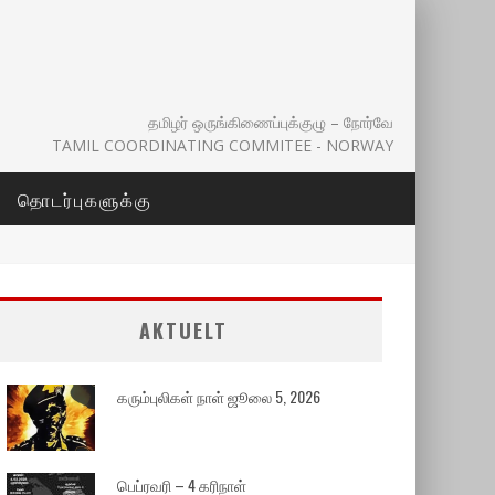
தமிழர் ஒருங்கிணைப்புக்குழு – நோர்வே
TAMIL COORDINATING COMMITEE - NORWAY
தொடர்புகளுக்கு
AKTUELT
கரும்புலிகள் நாள் ஜூலை 5, 2026
பெப்ரவரி – 4 கரிநாள்