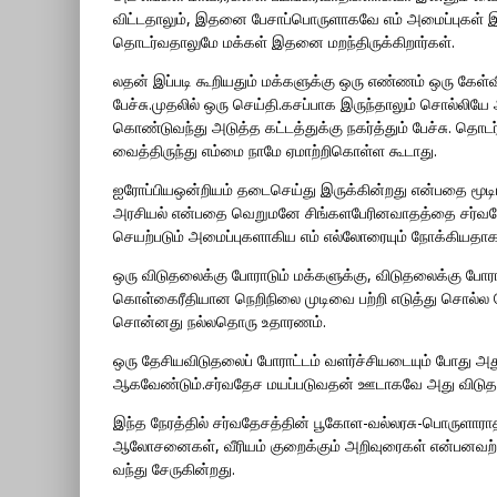
விட்டதாலும், இதனை பேசாப்பொருளாகவே எம் அமைப்புகள்
தொடர்வதாலுமே மக்கள் இதனை மறந்திருக்கிறார்கள்.
லதன் இப்படி கூறியதும் மக்களுக்கு ஒரு எண்ணம் ஒரு கேள்
பேச்சு.முதலில் ஒரு செய்தி.கசப்பாக இருந்தாலும் சொல்ல
கொண்டுவந்து அடுத்த கட்டத்துக்கு நகர்த்தும் பேச்சு. த
வைத்திருந்து எம்மை நாமே ஏமாற்றிகொள்ள கூடாது.
ஐரோப்பியஒன்றியம் தடைசெய்து இருக்கின்றது என்பதை மூட
அரசியல் என்பதை வெறுமனே சிங்களபேரினவாதத்தை சர்வதேச 
செயற்படும் அமைப்புகளாகிய எம் எல்லோரையும் நோக்கியதா
ஒரு விடுதலைக்கு போராடும் மக்களுக்கு, விடுதலைக்கு போர
கொள்கைரீதியான நெறிநிலை முடிவை பற்றி எடுத்து சொல்ல 
சொன்னது நல்லதொரு உதாரணம்.
ஒரு தேசியவிடுதலைப் போராட்டம் வளர்ச்சியடையும் போது அத
ஆகவேண்டும்.சர்வதேச மயப்படுவதன் ஊடாகவே அது விடுதலை
இந்த நேரத்தில் சர்வதேசத்தின் பூகோள-வல்லரசு-பொருளாராத
ஆலோசனைகள், வீரியம் குறைக்கும் அறிவுரைகள் என்பனவற்ற
வந்து சேருகின்றது.