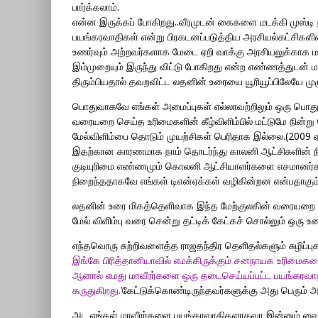
பார்க்கலாம்.
என்ன இருக்கப் போகிறது..வீரமுடன் கைகளை மடக்கி முஸ்டி ந
பயங்கரவாதிகள் என்று பிரகடனப்படுத்திய அரசியல்கட்சிகளின
உணர்வும் அற்றவர்களாக மேடை ஏறி வாக்கு அரசியலுக்காக ம
இம்முறையும் இருந்து விட்டு போகிறது என்ற எண்ணத்துடன் மாவ
திரும்பியதால் தவறவிட்ட லதனின் உரையை யூரியூப்பிலேயே முழ
பொதுவாகவே எங்கள் அமைப்புகள் எல்லாவற்றிலும் ஒரு பொதுக்
வரையறை செய்த உரிமைகளின் கீழ்விளிம்பில் மட்டுமே நின்ற
மேல்விளிம்பை தொடும் முயற்சிகள் பெரிதாக இல்லை.(2009 ஏப
இதற்கான காரணமாக நாம் தொடர்ந்து காலனி ஆட்சிகளின் நில
குடியுரிமை எண்ணமும் கொலனி ஆட்சியாளர்களை எசமானர்க
நிறைந்ததாகவே எங்கள் டிஎன்ஏக்கள் வழிகின்றன என்பதாகும்
லதனின் உரை மிகத்தெளிவாக இந்த மேற்குலகின் வரையறை செய
மேல் விளிம்பு வரை சென்று தட்டிக் கேட்கச் சொல்லும் ஒரு 
எந்தவொரு சுற்றிவளைத்த ராஜதந்திர தெளிதல்களும் சுழிப்புக
இங்கே பிரித்தானியாவில் எமக்கிருக்கும் சனநாயக உரிமைகள
ஆனால் எமது மாவீரர்களை ஒரு தடைசெய்யப்பட்ட பயங்கரவாத
கருதுகிறது.’
கேட்டுக்கொண்டிருந்தவர்களுக்கு அது பெரும் அத
அட எங்கள் மாவீரர்களை பயங்கரவாதிகளாகவா இன்னும் வைத்