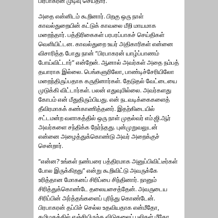
பிரபாகரன் முடிவு செய்தார்.
அதை என்னிடம் கூறினார். பிறகு ஒரு நாள்
காவல்துறையின் கட்டுக் காவலை மீறி மாயமாக
மறைந்தார். பத்திரிகைகள் பரபரப்பாகச் செய்திகள்
வெளியிட்டன. காவல்துறை உயர் அதிகாரிகள் என்னை
விசாரித்த போது நான் “பிரபாகரன் யாழ்ப்பாணம்
போய்விட்டார்” என்றேன். ஆனால் அவர்கள் அதை நம்பத்
தயாராக இல்லை. பெங்களுரிலோ, பாண்டிச்சேரியிலோ
மறைந்திருப்பதாக கருதினார்கள். தேடுதல் வேட்டையை
முடுக்கி விட்டார்கள். பலன் எதுவுமில்லை. அவர்களது
கோபம் என் மீதுதிரும்பியது. என் நடவடிக்கைகளைத்
தீவிரமாகக் கண்காணித்தனர். இதற்கிடையில்
சட்டமன்ற வளாகத்தில் ஒரு நாள் முதல்வர் எம்.ஜி.ஆர்
அவர்களை சந்திக்க நேர்ந்தது. புன்முறுவலுடன்
என்னை அழைத்துக்கொண்டு அவர் அறைக்குச்
சென்றார்.
“என்ன? உங்கள் நண்பரை பத்திரமாக அனுப்பிவிட்டீர்கள்
போல இருக்கிறது” என்று கூறிவிட்டு அவருக்கே
உரித்தான மோகனப் சிரிப்பை சிந்தினார். நானும்
சிரித்துக்கொண்டே தலையசைத்தேன். அவருடைய
சிரிப்பின் அர்த்தங்களைப் புரிந்து கொண்டேன்.
பிரபாகரன் தப்பிச் செல்ல உதவியதாக என்மீதோ,
தமிழகத்தில் எஞ்சியிருந்த விடுதலைப் புலிகள் மீதோ