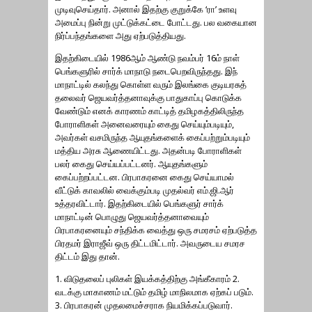
முடிவுசெய்தார். அனால் இதற்கு குறுக்கே ‘ரா’ உளவு
அமைப்பு நின்று முட்டுக்கட்டை போட்டது. பல வகையான
நிர்ப்பந்தங்களை அது ஏற்படுத்தியது.
இதற்கிடையில் 1986ஆம் ஆண்டு நவம்பர் 16ம் நாள்
பெங்களுரில் சார்க் மாநாடு நடைபெறவிருந்தது. இந்
மாநாட்டில் கலந்து கொள்ள வரும் இலங்கை குடியரசுத்
தலைவர் ஜெயவர்த்தனாவுக்கு பாதுகாப்பு கொடுக்க
வேண்டும் எனக் காரணம் காட்டித் தமிழகத்திலிருந்த
போராளிகள் அனைவரையும் கைது செய்யும்படியும்,
அவர்கள் வசமிருந்த ஆயுதங்களைக் கைப்பற்றும்படியும்
மத்திய அரசு ஆணையிட்டது. அதன்படி போராளிகள்
பலர் கைது செய்யப்பட்டனர். ஆயுதங்களும்
கைப்பற்றப்பட்டன. பிரபாகரனை கைது செய்யாமல்
வீட்டுக் காவலில் வைக்கும்படி முதல்வர் எம்.ஜி.ஆர்
உத்தரவிட்டார். இதற்கிடையில் பெங்களுர் சார்க்
மாநாட்டின் பொழுது ஜெயவர்த்தனாவையும்
பிரபாகரனையும் சந்திக்க வைத்து ஒரு சமரசம் ஏற்படுத்த
பிரதமர் இராஜீவ் ஒரு திட்டமிட்டார். அவருடைய சமரச
திட்டம் இது தான்.
1. விடுதலைப் புலிகள் இயக்கத்திற்கு அங்கீகாரம் 2.
வடக்கு மாகாணம் மட்டும் தமிழ் மாநிலமாக ஏற்கப் படும்.
3. பிரபாகரன் முதலமைச்சராக நியமிக்கப்படுவார்.