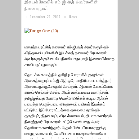
இதயக்கோவில் எம் ஜி ஆர் அவர்களின்
நினைவுநாள்
December 24, 2014
News
மறைந்த புரட்சித் தலைவர் எம்.ஜி.ஆர் அவர்களுக்கும்
விடுதலைப்புலிகளின் இயக்கத் தலைவர் பிரபாகரன்
அவர்களுக்குமிடையே நிலவிய உறவு ஈடு இணையில்லாத
காவிய நட்புறவாகும்.
தொடக்க காலத்தில் தமிழீழ போராளிக் குழுக்கள்
அனைத்தையும் எம்.ஜி.ஆர் ஒரே மாதிரியாகப் பார்த்தார்.
அனைவருக்குமே உதவி செய்தார். ஆனால் போகப்போக
காலம் செல்லச் செல்ல அவர் உண்மையை உணர்ந்தார்.
தமிழீழத்தை போராடி வென்றெடுக்கக் கூடிய ஆற்றல்
படைத்த பெரும் படை விடுதலைப் புலிகள் இயக்கம்
மட்டுமே. இப் போராட்டத்தை தலைமை தாங்கும்
தகுதியும், திறமையும், வீரவல்லமையும், தியாக உணர்வும்
நிறைந்தவர் பிரபாகரன் மட்டுமே என்பதை அவர்
தெளிவாக உணர்ந்தார். அதன் பின்பு பிரபாகரனுக்கு
மறைமுகமாகவும், வெளிப்படையாகவும் எவ்வளவோ