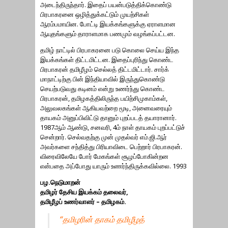
அடைந்திருந்தார். இதைப் பயன்படுத்திக்கொண்டு
பிரபாகரனை ஒழித்துக்கட்டும் முயற்சிகள்
ஆரம்பமாயின. போட்டி இயக்கங்களுக்கு ஏராளமான
ஆயுதங்களும் தாராளமாக பணமும் வழங்கப்பட்டன.
தமிழ் நாட்டில் பிரபாகரனை படு கொலை செய்ய இந்த
இயக்கங்கள் திட்டமிட்டன. இதைப்புரிந்து கொண்ட
பிரபாகரன் தமிழீழம் செல்லத் திட்டமிட்டார். சார்க்
மாநாட்டிற்கு பின் இந்தியாவில் இருந்துகொண்டு
செயற்படுவது கடினம் என்று உணர்ந்து கொண்ட
பிரபாகரன், தமிழகத்திலிருந்த பயிற்சிமுகாம்கள்,
அலுவலகங்கள் ஆகியவற்றை மூடி, அனைவரையும்
தாயகம் அனுப்பிவிட்டு தானும் புறப்படத் தயாரானார்.
1987ஆம் ஆண்டு, சனவரி, 4ம் நாள் தாயகம் புறப்பட்டுச்
சென்றார். செல்வதற்கு முன் முதல்வர் எம்.ஜி.ஆர்
அவர்களை சந்தித்து பிரியாவிடை பெற்றார் பிரபாகரன்.
விரைவிலேயே போர் மேகங்கள் சூழப்போகின்றன
என்பதை அப்போது யாரும் உணர்ந்திருக்கவில்லை. 1993
பழ.நெடுமாறன்
தமிழர் தேசிய இயக்கம் தலைவர்,
தமிழீழப் உணர்வாளர் – தமிழகம்.
“தமிழரின் தாகம் தமிழீழத்