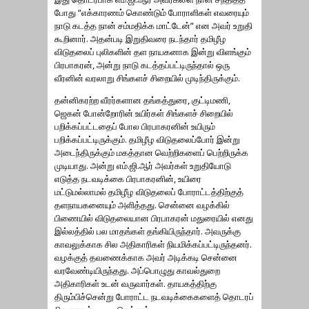
போது “எக்காரணம் கொண்டும் போராளிகள் எவரையும்
நாடு கடத்த நான் சம்மதிக்க மாட்டேன்” என அவர் உறுதி
கூறினார். அதன்படி இறுதிவரை நடந்தார் தமிழீழ
விடுதலைப் புலிகளின் தள நாயகனாக இன்று விளங்கும்
பிரபாகரன், அன்று நாடு கடத்தப்பட்டிருந்தால் ஒரு
வீரனின் வரலாறு சிங்களச் சிறையில் முடிந்திருக்கும்.
தன்னிகரற்ற வீரர்களான தங்கத்துரை, குட்டிமணி,
ஜெகன் போன்றோரின் உயிர்கள் சிங்களச் சிறையில்
பறிக்கப்பட்டதைப் போல பிரபாகரனின் உயிரும்
பறிக்கப்பட்டிருக்கும். தமிழீழ விடுதலைப்போர் இன்று
அடைந்திருக்கும் மகத்தான வெற்றிகளைப் பெற்றிருக்க
முடியாது. அன்று எம்.ஜி.ஆர் அவர்கள் உறுதியோடு
எடுத்த நடவடிக்கை பிரபாகரனின், உயிரை
மட்டுமல்லாமல் தமிழீழ விடுதலைப் போராட்டத்திற்குத்
தளநாயகனையும் அளித்தது. சென்னை வழக்கில்
பிணையில் விடுதலையான பிரபாகரன் மதுரையில் எனது
இல்லத்தில் பல மாதங்கள் தங்கியிருந்தார். அவருக்கு
காவலுக்காக சில அதிகாரிகள் நியமிக்கப்பட்டிருந்தனர்.
வழக்குத் தவணைக்காக அவர் அடிக்கடி சென்னை
வரவேண்டியிருந்தது. அப்பொழுது காவல்துறை
அதிகாரிகள் உடன் வருவார்கள். தாயகத்திற்கு
திரும்பிச்சென்று போராட்ட நடவடிக்கைகளைத் தொடரப்