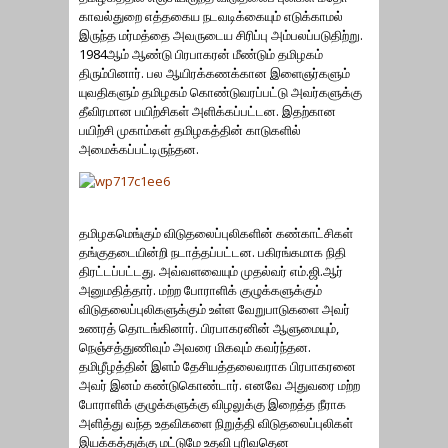
காவல்துறை எத்தகைய நடவடிக்கையும் எடுக்காமல்
இருந்த மர்மத்தை அவருடைய சிரிப்பு அம்பலப்படுதிற்று.
1984ஆம் ஆண்டு பிரபாகரன் மீண்டும் தமிழகம்
திரும்பினார். பல ஆயிரக்கணக்கான இளைஞர்களும்
யுவதிகளும் தமிழகம் கொண்டுவரப்பட்டு அவர்களுக்கு
தீவிரமான பயிற்சிகள் அளிக்கப்பட்டன. இதற்கான
பயிற்சி முகாம்கள் தமிழகத்தின் காடுகளில்
அமைக்கப்பட்டிருந்தன.
தமிழகமெங்கும் விடுதலைப்புலிகளின் கண்காட்சிகள்
தங்குதடையின்றி நடாத்தப்பட்டன. பகிரங்கமாக நிதி
திரட்டப்பட்டது. அவ்வளவையும் முதல்வர் எம்.ஜி.ஆர்
அனுமதித்தார். மற்ற போராளிக் குழுக்களுக்கும்
விடுதலைப்புலிகளுக்கும் உள்ள வேறுபாடுகளை அவர்
உணரத் தொடங்கினார். பிரபாகரனின் ஆளுமையும்,
நெஞ்சத்துணிவும் அவரை மிகவும் கவர்ந்தன.
தமிழீழத்தின் இளம் தேசியத்தலைவராக பிரபாகரனை
அவர் இனம் கண்டுகொண்டார். எனவே அதுவரை மற்ற
போராளிக் குழுக்களுக்கு விழலுக்கு இறைத்த நீராக
அளித்து வந்த உதவிகளை நிறுத்தி விடுதலைப்புலிகள்
இயக்கத்துக்கு மட்டுமே உதவி புரிவதென