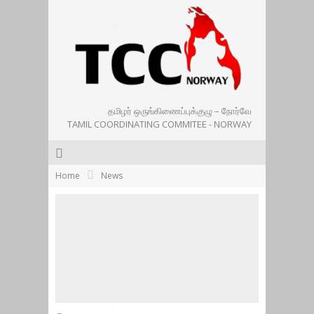
தமிழர் ஒருங்கிணைப்புக்குழு – நோர்வே
TAMIL COORDINATING COMMITEE - NORWAY
Home
News