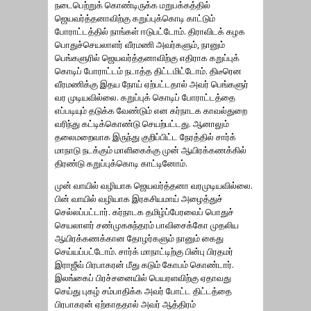
நடைபெற்றுக் கொண்டிருக்க மறுபக்கத்தில்
ஜெயவர்த்தனாவிற்கு கறுப்புக்கொடி காட்டும்
போராட்டத்தில் நாங்கள் ஈடுபட்டோம். திராவிடக் கழக
பொதுச்செயலாளர் வீரமணி அவர்களும், நானும்
பெங்களுரில் ஜெயவர்த்தனாவிற்கு எதிராக கறுப்புக்
கொடிப் போராட்டம் நடாத்த திட்டமிட்டோம். திடீரென
வீரமணிக்கு இதய நோய் ஏற்பட்டதால் அவர் பெங்களுர்
வர முடியவில்லை. கறுப்புக் கொடிப் போராட்டத்தை
எப்படியும் தடுக்க வேண்டும் என கர்நாடக காவல்துறை
வரிந்து கட்டிக்கொண்டு செயற்பட்டது. ஆனாலும்
தலைமறைவாக இருந்து குறிப்பிட்ட நேரத்தில் சார்க்
மாநாடு நடக்கும் மாளிகைக்கு முன் ஆயிரக்கணக்கில்
திரண்டு கறுப்புக்கொடி காட்டினோம்.
முன் வாயில் வழியாக ஜெயவர்த்தனா வரமுடியவில்லை.
பின் வாயில் வழியாக இரகசியமாய் அழைத்துச்
செல்லப்பட்டார். கர்நாடக தமிழ்ப்பேரவைப் பொதுச்
செயலாளர் சண்முகசுந்தரம் பாவிசைக்கோ முதலிய
ஆயிரக்கணக்கான தோழர்களும் நானும் கைது
செய்யப்பட்டோம். சார்க் மாநாட்டிற்கு பின்பு பிரதமர்
இராஜீவ் பிரபாகரன் மீது கடும் கோபம் கொண்டார்.
இலங்கைப் பிரச்சனையில் பெயரளவிற்கு ஏதாவது
செய்து புகழ் சம்பாதிக்க அவர் போட்ட திட்டத்தை
பிரபாகரன் ஏற்காததால் அவர் ஆத்திரம்