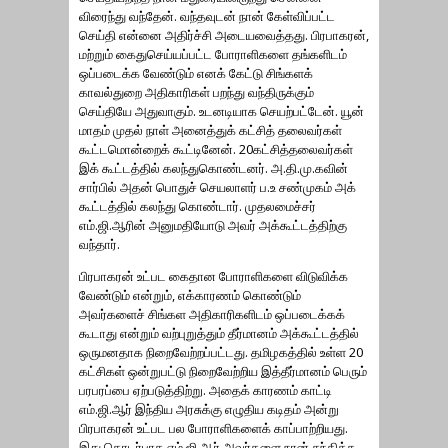
விரைந்து வந்தேன். வந்தவுடன் நான் கேள்விப்பட்ட
செய்தி என்னை அதிர்ச்சி அடையவைத்தது. பிரபாகரன்,
மற்றும் கைதுசெய்யப்பட்ட போராளிகளை தங்களிடம்
ஒப்படைக்க வேண்டும் எனக் கேட்டு சிங்களக்
காவல்துறை அதிகாரிகள் பறந்து வந்திருக்கும்
செய்தியே அதுவாகும். உடனடியாக செயற்பட்டேன். யூன்
மாதம் முதல் நாள் அனைத்துக் கட்சித் தலைவர்கள்
கூட்டமொன்றைக் கூட்டினேன். 20கட்சித்தலைவர்கள்
இக் கூட்டத்தில் கலந்துகொண்டனர். அ.தி.மு.கவின்
சார்பில் அதன் பொதுச் செயலாளர் ப.உ சண்முகம் அக்
கூட்டத்தில் கலந்து கொண்டார். முதலமைச்சர்
எம்.ஜி.ஆரின் அனுமதியோடு அவர் அக்கூட்டத்திற்கு
வந்தார்.
பிரபாகரன் உட்பட கைதான போராளிகளை விடுவிக்க
வேண்டும் என்றும், எக்காரணம் கொண்டும்
அவர்களைச் சிங்கள அதிகாரிகளிடம் ஒப்படைக்கக்
கூடாது என்றும் வற்புறுத்தும் தீர்மானம் அக்கூட்டத்தில்
ஒருமனதாக நிறைவேற்றப்பட்டது. தமிழகத்தில் உள்ள 20
கட்சிகள் ஒன்றுபட்டு நிறைவேற்றிய இத்தீர்மானம் பெரும்
பரபரப்பை ஏற்படுத்திற்று. அதைக் காரணம் காட்டி
எம்.ஜி.ஆர் இந்திய அரசுக்கு எழுதிய கடிதம் அன்று
பிரபாகரன் உட்பட பல போராளிகளைக் காப்பாற்றியது.
இது தொடர்பாக எம்.ஜி.ஆர் அவர்களை நான் சந்தித்த