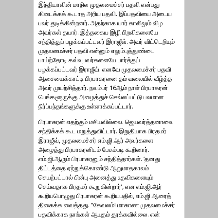
இந்தியாவின் மாநில முதலமைச்சர் பதவி என்பது
கிடைக்கக் கூடாத அரிய பதவி. இப்பதவியை அடைய
பலர் துடிக்கின்றனர். அதற்காக யார் காலிலும் விழ
அவர்கள் தயார். இத்தகைய இழி பிறவிகளையே
சந்தித்துப் பழக்கப்பட்டவர் இராஜீவ். அவர் விட்டெறியும்
முதலமைச்சர் பதவி என்னும் எலும்புத்துண்டை
பாய்ந்தோடி கவ்வுபவர்களையே பார்த்துப்
பழக்கப்பட்டவர் இராஜீவ். எனவே முதலமைச்சர் பதவி
ஆசையைக்காட்டி பிரபாகரனை தம் வலையில் வீழ்த்த
அவர் முயற்சித்தார். நவம்பர் 16ஆம் நாள் பிரபாகரன்
பெங்களூருக்கு அழைத்துச் செல்லப்பட்டு பலமான
நிர்ப்பந்தங்களுக்கு உள்ளாக்கப்பட்டார்.
பிரபாகரன் எதற்கும் மசியவில்லை. ஜெயவர்த்தனாவை
சந்திக்கக் கூட மறுத்துவிட்டார். இறுதியாக பிரதமர்
இராஜீவ், முதலமைச்சர் எம்.ஜி.ஆர் அவர்களை
அழைத்து பிரபாகரனிடம் பேசும்படி கூறினார்.
எம்.ஜி.ஆரும் பிரபாகரனும் சந்தித்தார்கள். ‘தனது
திட்டத்தை ஏற்றுக்கொண்டு ஆறுமாதகாலம்
செயற்பட்டால் பின்பு அனைத்து உதவிகளையும்
செய்வதாக பிரதமர் கூறுகின்றார்’, என எம்.ஜி.ஆர்
கூறியபொழுது பிரபாகரன் கூறியபதில், எம்.ஜி.ஆரைத்
திகைக்க வைத்தது. “கேவலம்! மாகாண முதலமைச்சர்
பதவிக்காக நாங்கள் ஆயுதம் தூக்கவில்லை. என்