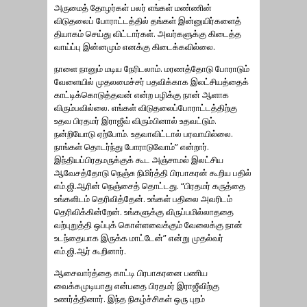
அருமைத் தோழர்கள் பலர் எங்கள் மண்ணின்
விடுதலைப் போராட்டத்தில் தங்கள் இன்னுயிர்களைத்
தியாகம் செய்து விட்டார்கள். அவர்களுக்கு கிடைத்த
வாய்ப்பு இன்னமும் எனக்கு கிடைக்கவில்லை.
நாளை நானும் மடிய நேரிடலாம். மரணத்தோடு போராடும்
வேளையில் முதலமைச்சர் பதவிக்காக இலட்சியத்தைக்
காட்டிக்கொடுத்தவன் என்ற பழிக்கு நான் ஆளாக
விரும்பவில்லை. எங்கள் விடுதலைப்போராட்டத்திற்கு
உதவ பிரதமர் இராஜீவ் விரும்பினால் உதவட்டும்.
நன்றியோடு ஏற்போம். உதவாவிட்டால் பரவாயில்லை.
நாங்கள் தொடர்ந்து போராடுவோம்” என்றார்.
இந்தியப்பிரதமருக்குக் கூட அஞ்சாமல் இலட்சிய
ஆவேசத்தோடு நெஞ்சு நிமிர்த்தி பிரபாகரன் கூறிய பதில்
எம்.ஜி.ஆரின் நெஞ்சைத் தொட்டது. “பிரதமர் கருத்தை
உங்களிடம் தெரிவித்தேன். உங்கள் பதிலை அவரிடம்
தெரிவிக்கின்றேன். உங்களுக்கு விருப்பமில்லாததை
வற்புறுத்தி ஒப்புக் கொள்ளவைக்கும் வேலைக்கு நான்
உடந்தையாக இருக்க மாட்டேன்” என்று முதல்வர்
எம்.ஜி.ஆர் கூறினார்.
ஆசைவார்த்தை காட்டி பிரபாகரனை பணிய
வைக்கமுடியாது என்பதை பிரதமர் இராஜீவிற்கு
உணர்த்தினார். இந்த நிகழ்ச்சிகள் ஒரு புறம்