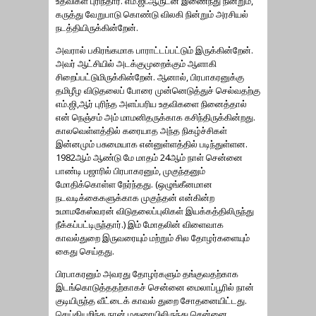
உதவிகள் புரிந்தார். எம்.ஜி.ஆருடன் இணைந்து நின்றும்,
கருத்து வேறுபாடு கொண்டு விலகி நின்றும் அரசியல்
நடத்தியிருக்கின்றேன்.
அவரால் பகிரங்கமாக பாராட்டப்பட்டும் இருக்கின்றேன்.
அவர் ஆட்சியில் அடக்குமுறைக்கும் ஆளாகி
சிறைப்பட்டுமிருக்கின்றேன். ஆனால், பிரபாகரனுக்கு
தமிழீழ விடுதலைப் போரை முன்னெடுத்துச் செல்வதற்கு
எம்.ஜி,ஆர் புரிந்த அளப்பரிய உதவிகளை நினைத்தால்
என் நெஞ்சம் அம் மாமனிதருக்காக கசிந்திருக்கின்றது.
காலவெள்ளத்தில் கரையாத அந்த நிகழ்ச்சிகள்
இன்னமும் பசுமையாக என்னுள்ளத்தில் படிந்துள்ளன.
1982ஆம் ஆண்டு மே மாதம் 24ஆம் நாள் சென்னை
பாண்டி பஜாரில் பிரபாகரனும், முகுந்தனும்
மோதிக்கொள்ள நேர்ந்தது. (ஒழுங்கீனமான
நடவடிக்கைகளுக்காக முகுந்தன் என்கின்ற
உமாமகேஸ்வரன் விடுதலைப்புலிகள் இயக்கத்திலிருந்து
நீக்கப்பட்டிருந்தார்.) இம் மோதலின் விளைவாக
காவல்துறை இருவரையும் மற்றும் சில தோழர்களையும்
கைது செய்தது.
பிரபாகரனும் அவரது தோழர்களும் தங்குவதற்காக
இடங்கொடுத்ததற்காகச் சென்னை மைலாப்பூரில் நான்
குடியிருந்த வீட்டைக் காவல் துறை சோதனையிட்டது.
செய்தியறிந்த நான் மதுரையிலிருந்து சென்னை