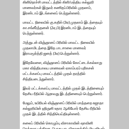
கிளிநொச்சி மாவட்டத்தில் கிளி/மத்திய கல்லூரி
மாணவர்கள் இருவர் கணிதப்பிரிவில் முதலாம்,
இரண்டாம் இடங்களைப் பெற்றுள்ளனர்.
மாவட்ட நிலையில் கு.கதீஸ் (3ஏ) முதலாம் இடத்தையும்
கா.சங்கீர்த்தனன் (2ஏ,பி) இரண்டாம் இடத்தையும்
பெற்றுள்ளனர்.
அத்துடன் விஞ்ஞானப் பிரிவில் மாவட்ட நிலையில்
முதலாமிடத்தை இதே பாடசாலை மாணவர்
இராமமூர்த்தி ஜனத் (3ஏ) பெற்றுள்ளார்.
இதேவேளை, விஞ்ஞானப் பிரிவில் கோட்டைக்கல்லாறு
மகா வித்தியாலய மாணவன் ஏகாம்பரம் யுகேசன்
மட்டக்களப்பு மாவட்டத்தில் முதல் தரத்தில்
சித்தியடைந்துள்ளார்.
இவர் மட்டக்களப்பு மாவட்டத்தில் முதல் இடத்தினையும்
தேசிய ரீதியில் ஆறாவது இடத்தினையும் பெற்றுள்ளார்.
மேலும், உயிரியல் விஞ்ஞானப் பிரிவில் மாத்தறை சுஜாதா
கல்லூரியின் ஹிருனி உதார ஆகியோர் தேசிய ரீதியில்
முதல் இடத்தில் சித்தியெய்தியுள்ளனர்.
கலைப் பிரிவில் கொழும்பு விசாகாவின் ஷாவினி
நெத்சலா பத்திரன, பொது பாடவிதானத்தில் மியூஸியஸ்