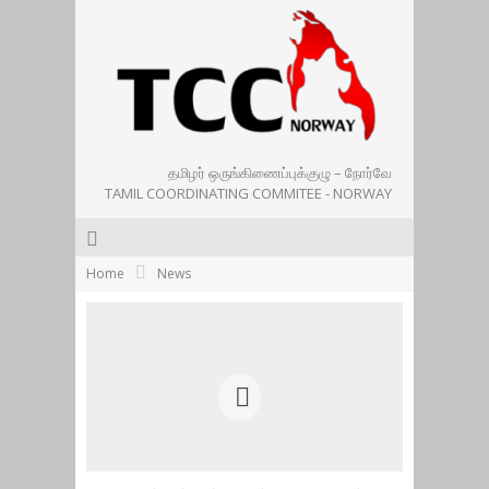
தமிழர் ஒருங்கிணைப்புக்குழு – நோர்வே
TAMIL COORDINATING COMMITEE - NORWAY
Home
News