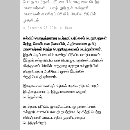
பொ.த உயர்தரப் பரீட்சையில் சாதனை பெற்ற
மாணவர்கள் – யாழ். இந்துக் கல்லூரி
மாணவன் கணிதப் பிரிவில் தேசிய ரீதியில்
முதலிடம்
December 28, 2014
News
கல்விப் பொதுத்தராதர உயர்தரப் பரீட்சைப் பெறுபேறுகள்
நேற்று வெளியான நிலையில், அதிகளவான தமிழ்
மாணவர்கள் சிறந்த பெறுபேறுகளைப் பெற்றுள்ளனர்.
இதன் அடிப்படையில் கணிதப் பிரிவில் யாழ்ப்பாணம்
இந்துக் கல்லூரியின் பாக்கியராஜ் டாருகீசன், உயிரியல்
விஞ்ஞானப் பிரிவில் மாத்தறை சுஜாதா கல்லூரியின்
ஹிருனி உதார ஆகியோர் முதல் இடத்தில்
சித்தியெய்தியுள்ளனர்.
இதேவேளை கணிதப் பிரிவில் தேசிய ரீதியில் 8ஆம்
இடத்தையும் யாழ். இந்து மாணவன் ஒருவர்
பெற்றுள்ளார்.
வர்த்தகப் பிரிவில் முரசுமோட்டை முருகானந்தாக்
கல்லூரி மாணவியான தி.தயந்திகா 3ஏ சித்தி பெற்று
கிளிநொச்சி மாவட்டத்தில் முதலிடத்தைப்
பெற்றிருக்கிறார்.