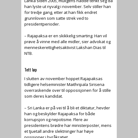
Lanka siden 2005, muligens hadde tenkt seg da
han lyste ut nyvalg i november. Selv stiller han
for tredje gang, etter at han fikk endret
grunnloven som satte strek ved to
presidentperioder.
– Rajapaksa er en skikkelig smarting. Han vil
prøve å vinne med alle midler, sier advokat og
menneskerettighetsaktivist Lakshan Dias til
NTB.
Tett løp
I slutten av november hoppet Rajapaksas
tidligere helseminister Maithripala Sirisena
overraskende over til opposisjonen for å stille
som deres kandidat.
– Sri Lanka er på vei til å bli et diktatur, hevder
han og beskylder Rajapaksa for både
korrupsjon og nepotisme. Flere av
presidentens brødre har ministerposter, mens
et tjuetall andre slektninger har høye
posisjoner i byråkratiet.