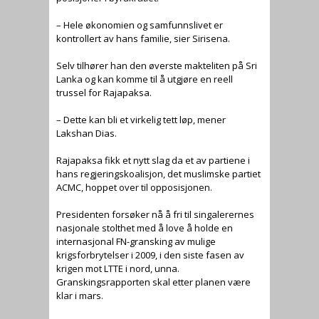
– Hele økonomien og samfunnslivet er
kontrollert av hans familie, sier Sirisena.
Selv tilhører han den øverste makteliten på Sri
Lanka og kan komme til å utgjøre en reell
trussel for Rajapaksa.
– Dette kan bli et virkelig tett løp, mener
Lakshan Dias.
Rajapaksa fikk et nytt slag da et av partiene i
hans regjeringskoalisjon, det muslimske partiet
ACMC, hoppet over til opposisjonen.
Presidenten forsøker nå å fri til singalerernes
nasjonale stolthet med å love å holde en
internasjonal FN-gransking av mulige
krigsforbrytelser i 2009, i den siste fasen av
krigen mot LTTE i nord, unna.
Granskingsrapporten skal etter planen være
klar i mars.