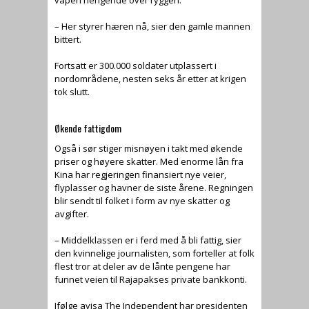
våpen hengende over ryggen.
– Her styrer hæren nå, sier den gamle mannen
bittert.
Fortsatt er 300.000 soldater utplassert i
nordområdene, nesten seks år etter at krigen
tok slutt.
Økende fattigdom
Også i sør stiger misnøyen i takt med økende
priser og høyere skatter. Med enorme lån fra
Kina har regjeringen finansiert nye veier,
flyplasser og havner de siste årene. Regningen
blir sendt til folket i form av nye skatter og
avgifter.
– Middelklassen er i ferd med å bli fattig, sier
den kvinnelige journalisten, som forteller at folk
flest tror at deler av de lånte pengene har
funnet veien til Rajapakses private bankkonti.
Ifølge avisa The Independent har presidenten