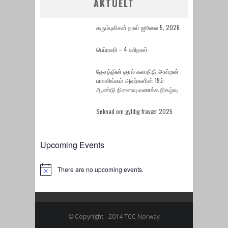
AKTUELT
கரும்புலிகள் நாள் ஜூலை 5, 2026
பெப்ரவரி – 4 கரிநாள்
தேசத்தின் குரல் கலாநிதி அன்றன்
பாலசிங்கம் அவர்களின் 19ம்
ஆண்டு நினைவு வணக்க நிகழ்வு
Søknad om gyldig fravær 2025
Upcoming Events
There are no upcoming events.
Notice
© Copyright - 2014 TCC Norway