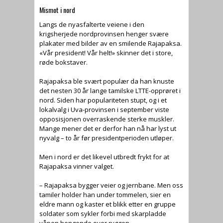
Mismot i nord
Langs de nyasfalterte veiene i den
krigsherjede nordprovinsen henger svære
plakater med bilder av en smilende Rajapaksa.
«Vår president! Vår helt!» skinner det i store,
røde bokstaver.
Rajapaksa ble svært populær da han knuste
det nesten 30 år lange tamilske LTTE-opprøret i
nord. Siden har populariteten stupt, og i et
lokalvalg i Uva-provinsen i september viste
opposisjonen overraskende sterke muskler.
Mange mener det er derfor han nå har lyst ut
nyvalg – to år før presidentperioden utløper.
Men i nord er det likevel utbredt frykt for at
Rajapaksa vinner valget.
– Rajapaksa bygger veier og jernbane. Men oss
tamiler holder han under tommelen, sier en
eldre mann og kaster et blikk etter en gruppe
soldater som sykler forbi med skarpladde