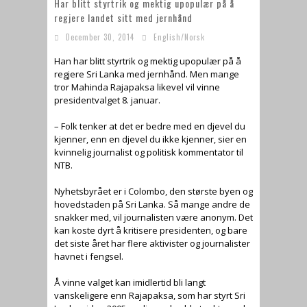
Har blitt styrtrik og mektig upopulær på å
regjere landet sitt med jernhånd
December 30, 2014
English/Norsk
Han har blitt styrtrik og mektig upopulær på å
regjere Sri Lanka med jernhånd. Men mange
tror Mahinda Rajapaksa likevel vil vinne
presidentvalget 8. januar.
– Folk tenker at det er bedre med en djevel du
kjenner, enn en djevel du ikke kjenner, sier en
kvinnelig journalist og politisk kommentator til
NTB.
Nyhetsbyrået er i Colombo, den største byen og
hovedstaden på Sri Lanka. Så mange andre de
snakker med, vil journalisten være anonym. Det
kan koste dyrt å kritisere presidenten, og bare
det siste året har flere aktivister og journalister
havnet i fengsel.
Å vinne valget kan imidlertid bli langt
vanskeligere enn Rajapaksa, som har styrt Sri