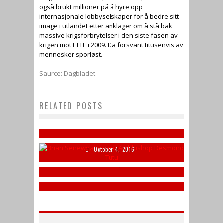
også brukt millioner på å hyre opp
internasjonale lobbyselskaper for å bedre sitt
image i utlandet etter anklager om å stå bak
massive krigsforbrytelser i den siste fasen av
krigen mot LTTE i 2009. Da forsvant titusenvis av
mennesker sporløst.
Saurce: Dagbladet
Søknad om fri /gyldig fravær i
forbindelse med markering av
RELATED POSTS
Maveerar Naal 2017
Tamils in the North-East protest
November 11, 2017
British Tamil ‘tortured and
Tamils resort to nationalism to
at last
detained’ during Sri Lanka wedding
shore up eroding political base
October 4, 2016
trip
October 3, 2016
June 13, 2016