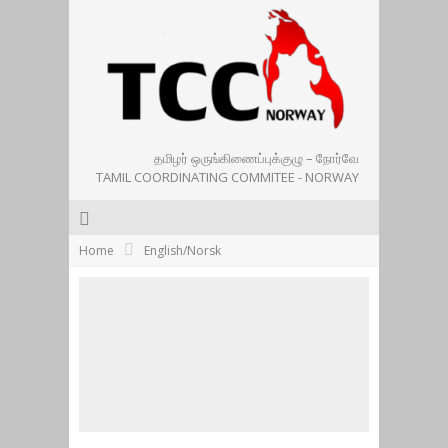
தமிழர் ஒருங்கிணைப்புக்குழு – நோர்வே
TAMIL COORDINATING COMMITEE - NORWAY
Home
English/Norsk