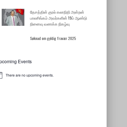
தேசத்தின் குரல் கலாநிதி அன்றன்
பாலசிங்கம் அவர்களின் 19ம் ஆண்டு
நினைவு வணக்க நிகழ்வு
Søknad om gyldig fravær 2025
pcoming Events
There are no upcoming events.
tice