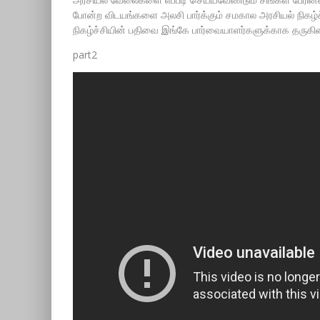
போன்ற விடயங்களை அலசி பார்க்கும் சமகால அரசியல் நிகழ்ச்ச
நிகழ்ச்சியின் பதிவை இங்கே பார்வையாளர்களுக்காக தருகி
part2