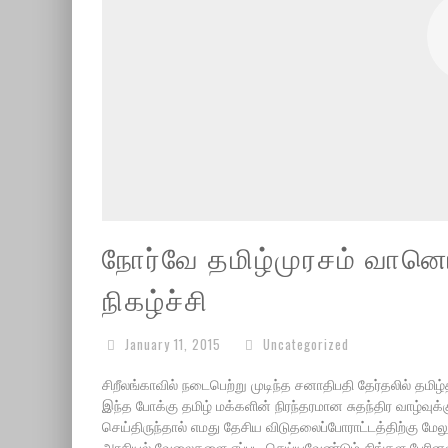
நோர்வே தமிழ்முரசம் வானொ
நிகழ்ச்சி
January 11, 2015
Uncategorized
சிறீலங்காவில் நடைபெற்று முடிந்த சனாதிபதி தேர்தலில் தம
இந்த போக்கு தமிழ் மக்களின் நிரந்தரமான சுதந்திர வாழ்வுக
செய்திருந்தால் எமது தேசிய விடுதலைப்போராட்டத்திற்கு மேலு
அரசியல் வேலைகளை எப்படி செய்யவேண்டும் சிங்கள பேரினவாதத்