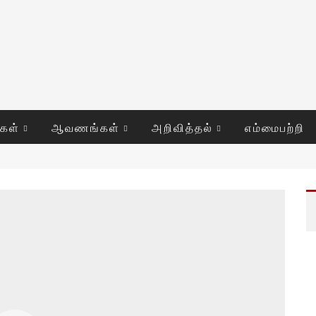
ுகள்
ஆவணங்கள்
அறிவித்தல்
எம்மைபற்றி