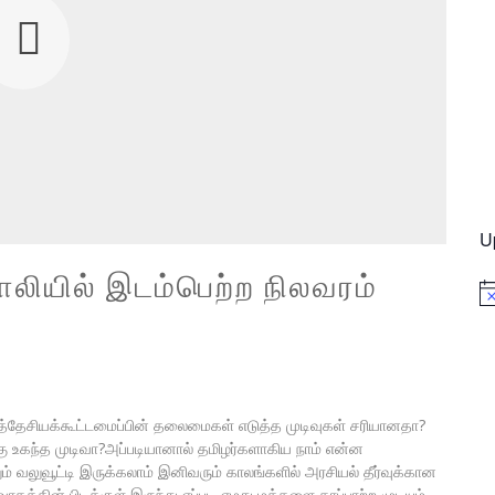
U
லியில் இடம்பெற்ற நிலவரம்
No
ிழ்த்தேசியக்கூட்டமைப்பின் தலைமைகள் எடுத்த முடிவுகள் சரியானதா?
்கு உகந்த முடிவா?அப்படியானால் தமிழர்களாகிய நாம் என்ன
ம் வலுவூட்டி இருக்கலாம் இனிவரும் காலங்களில் அரசியல் தீர்வுக்கான
தின் பிடிக்குள் இருந்து எப்படி எமது மக்களை காப்பாற்ற முடியும்