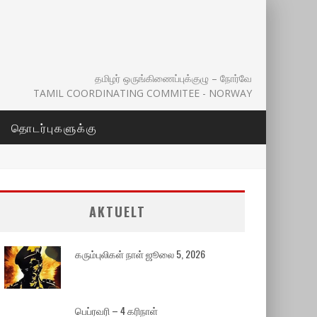
தமிழர் ஒருங்கிணைப்புக்குழு – நோர்வே
TAMIL COORDINATING COMMITEE - NORWAY
தொடர்புகளுக்கு
AKTUELT
கரும்புலிகள் நாள் ஜூலை 5, 2026
பெப்ரவரி – 4 கரிநாள்