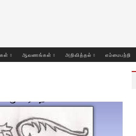
ுகள்
ஆவணங்கள்
அறிவித்தல்
எம்மைபற்றி