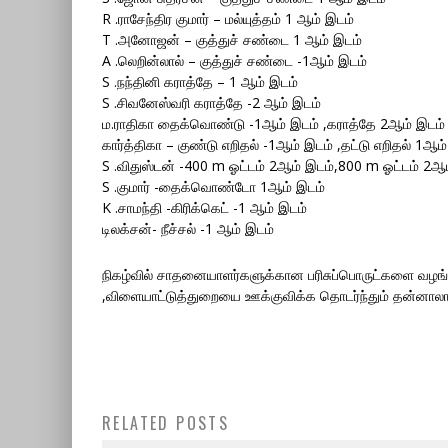
R .ராசேந்திர குமார் – மல்யுத்தம் 1 ஆம் இடம்
T .அனோஜன் – குத்துச் சண்டை 1 ஆம் இடம்
A .லெறின்லால் – குத்துச் சண்டை -1ஆம் இடம்
S .நந்தினி கராத்தே – 1 ஆம் இடம்
S .சிவனேஸ்வரி கராத்தே -2 ஆம் இடம்
ம.ராதிகா தைக்வொண்டு -1ஆம் இடம் ,கராத்தே 2ஆம் இடம்
கார்த்திகா – குண்டு எறிதல் -1ஆம் இடம் ,தட்டு எறிதல் 1ஆம
S .விதுஸ்டன் -400 m ஓட்டம் 2ஆம் இடம்,800 m ஓட்டம் 2ஆ
S .குமார் -தைக்வொண்டோ 1ஆம் இடம்
K .சாமந்தி -கிரிக்கெட் -1 ஆம் இடம்
டிலக்சன்- நீச்சல் -1 ஆம் இடம்
நிகழ்வில் சாதனையாளர்களுக்கான பரிசுப்பொருட்களை வழங்
,விளையாட்டுத்துறையை ஊக்குவிக்க தொடர்ந்தும் தன்னாலான
13வது சட்டத் திருத்தத்தை
ஏற்றுக்கொள்வது ஈழத்தமிழரது உரிம
RELATED POSTS
மே -18, தமிழின அழிப்பு நாள்
மீட்புப்போரை நிரந்தரமாகத்