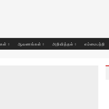
ுகள்
ஆவணங்கள்
அறிவித்தல்
எம்மைபற்றி