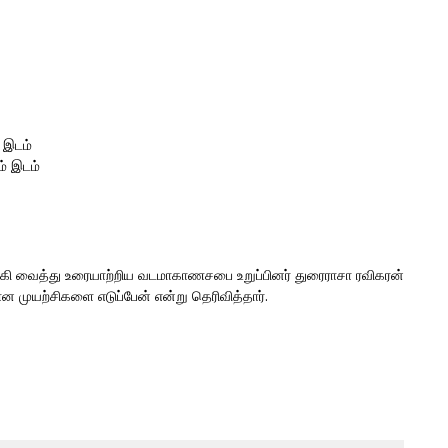
் இடம்
ம் இடம்
கி வைத்து உரையாற்றிய வடமாகாணசபை உறுப்பினர் துரைராசா ரவிகரன்
 முயற்சிகளை எடுப்பேன் என்று தெரிவித்தார்.
ை
தழிழீழத் தேசிய மாவீரர் நாள் 2022