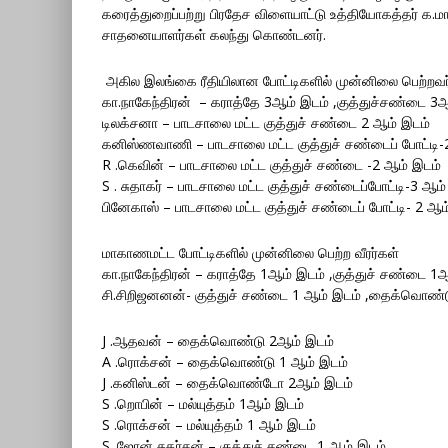
கரைத்துறைப்பற்று பிரதேச விளையாட்டு உத்தியோகத்தர் க.ம
சாதனையாளர்கள் கலந்து கொண்டனர்.
அகில இலங்கை ரீதியிலான போட்டிகளில் முன்னிலை பெற்றவர
கா.நாகேந்திரன் – கராத்தே 3ஆம் இடம் ,குத்துச்சண்டை 3
டிலக்சனா – பாடசாலை மட்ட குத்துச் சண்டை 2 ஆம் இடம்
கனிஸ்ணவாணி – பாடசாலை மட்ட குத்துச் சண்டைப் போட்டி-
R .கெவின் – பாடசாலை மட்ட குத்துச் சண்டை -2 ஆம் இடம்
S . சுதாகர் – பாடசாலை மட்ட குத்துச் சண்டைப்போட்டி-3 ஆம்
பினேகாஸ் – பாடசாலை மட்ட குத்துச் சண்டைப் போட்டி- 2 ஆம
மாகாணமட்ட போட்டிகளில் முன்னிலை பெற்ற வீரர்கள்
கா.நாகேந்திரன் – கராத்தே 1ஆம் இடம் ,குத்துச் சண்டை 1ஆம
சி.சிறிஜனனன்- குத்துச் சண்டை 1 ஆம் இடம் ,தைக்வொண்டு 
J .ஆதவன் – தைக்வொண்டு 2ஆம் இடம்
A .ரொக்சன் – தைக்வொண்டு 1 ஆம் இடம்
J .கனிஸ்டன் – தைக்வொண்டோ 2ஆம் இடம்
S .றொபின் – மல்யுத்தம் 1ஆம் இடம்
S .ரொக்சன் – மல்யுத்தம் 1 ஆம் இடம்
S .ஜோன் சுதர்சன் – குத்துச் சண்டை 1 ஆம் இடம்