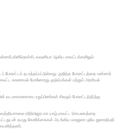
 மன்னார்,கிளிநொச்சி, வவுனியா ஆகிய மாவட்டங்களிலும்
டப் போராட்டம் நடாத்தப்பட்டுள்ளது. குறித்த போராட்டத்தை மன்னார்
மாவட்ட காணாமல் போனோரது குடும்பங்கள் மற்றும் அரசியல்
ின் வடமாகாணசபை உறுப்பினர்கள் சிலரும் போராட்டத்தி;ற்கு
க வைத்தியசாலை வீதியினூடாக யாழ்.மாவட்ட செயலகத்தை
 ஈடுபட்டதுடன் தமது கோரிக்கைகள் அடங்கிய மகஜரை புதிய ஜனாதிபதி
ையளித்தனர்.