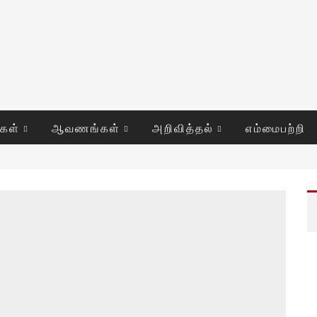
ுகள்
ஆவணங்கள்
அறிவித்தல்
எம்மைபற்றி