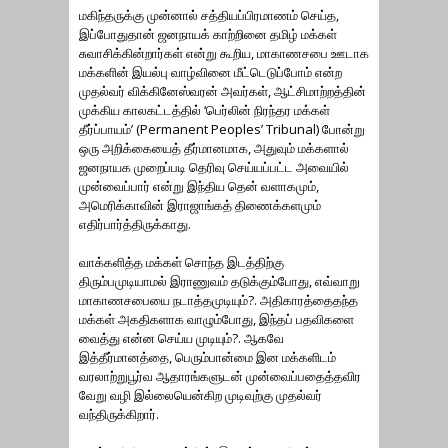
மகிந்தருக்கு முன்னால் சத்தியப்பிரமாணம் செய்த,
இப்போதுதான் ஜனநாயக் காற்றினை தமிழ் மக்கள்
சுவாசிக்கின்றார்கள் என்று கூறிய, மாகாணசபை ஊடாக
மக்களின் இயல்பு வாழ்வினை மீட்டெடுப்போம் என்ற
முதல்வர் விக்கினேஸ்வரன் அவர்கள், ஆட்சிமாற்றத்தின்
முக்கிய காலகட்டத்தில் ‘பெர்லின் நிரந்தர மக்கள்
தீர்ப்பாயம்’ (Permanent Peoples’ Tribunal) போன்று
ஒரு அறிக்கையைத் தீர்மானமாக, அதுவும் மக்களால்
ஜனநாயக முறைப்படி தெரிவு செய்யப்பட்ட அவையில்
முன்வைப்பார் என்று இந்திய தென் வளாகமும்,
அமெரிக்காவின் இராஜாங்கத் திணைக்களமும்
எதிர்பார்த்திருக்காது.
வாக்களித்த மக்கள் சொந்த இடத்திற்கு
திரும்பமுடியாமல் இராணுவம் தடுக்கும்போது, எவ்வாறு
மாகாணசபையை நடாத்தமுடியும்?. அதிகாரத்தைதந்த
மக்கள் அகதிகளாக வாழும்போது, இந்தப் பதவிகளை
வைத்து என்ன செய்ய முடியும்?. ஆகவே
இத்தீர்மானத்தை, பெரும்பான்மை இன மக்களிடம்
வரலாற்றுபூர்வ ஆதாரங்களுடன் முன்வைப்பதைத்தவிர
வேறு வழி இல்லையென்கிற முடிவுற்கு முதல்வர்
வந்திருக்கிறார்.