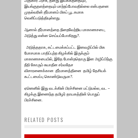
அதிகார அச்சு, தனது இயக்கத்தையும்,
இயங்குதளத்தையும் மாற்றப்போவதில்லை என்பதனை
முதல்வரின் தீர்மானம் மிகப் பூடகமாக
வெளிப்படுத்தியுள்ளது.
ஆனால் தீர்மானத்தை நிறைவேற்றிய மாகாணசபை,
அடுத்து என்ன செய்யப்போகிறது?.
அடுத்ததாக, கட்டமைக்கப்பட்ட இனவழிப்பில் மிக
மோசமாக பாதிப்புற்ற கிழக்கில் இருக்கும்
மாகாணசபையில், இதே போன்றதொரு இன அழிப்பிற்கு
நீதி கோரும் சுயாதீன சர்வதேச
விசாரணைக்கான தீர்மானத்தினை தமிழ் தேசியக்
கூட்டமைப்பு கொண்டுவருமா?.
ஏனெனில் இது வடக்கின் பிரச்சினை மட்டுமல்ல, வட –
கிழக்கு இணைந்த தமிழர் தாயகத்தின் பொதுப்
13வது சட்டத் திருத்தத்தை
பிரச்சினை.
ஏற்றுக்கொள்வது ஈழத்தமிழரது
உரிமை மீட்புப்போரை
RELATED POSTS
தழிழீழத் தேசிய மாவீரர் நாள்
மே -18, தமிழின அழிப்பு நாள்
நிரந்தரமாகத் தோற்கடிக்கும்
2022
May 15, 2023