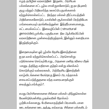
ஈழத் தமிழின வரலாற்றின் இருண்ட அரசியல்
பக்கங்களை சட்டபூர்வ சான்றுகளோடும், ஐ.நா.நிபுணர்
குழு மற்றும் அறிவார்ந்த உலகப்பெருமக்களால்
ஏற்றுக்கொள்ளப்பட்ட நிரந்தர மக்கள் தீர்ப்பாயத்தின்
அறிக்கைகளோடும், யாஸ்மின் சூக்காவின் பிரத்தியேக
பார்வையையும் தாங்கிவந்துள்ள இத்தீர்மானமானது,
கட்டமைக்கப்பட்ட இனவழிப்பின் ( structural
genocide) முக்கிய பகுதியான நில ஆக்கிரமிப்பின்
வரலாற்றினை முன்வைத்திருந்தால், இன்னும் கனதியாக
இருந்திருக்கும்.
இறைமையுள்ள ஓர் பூர்வீக தேசியஇனத்தினை
ஐ.நா.வால் ஏற்றுக்கொள்ளப்பட்ட அரசொன்று
படுகொலை செய்யும்போது , அதனை மனித உரிமை மீறல்
-மானுடத்திற்கு எதிரான குற்றம் என்று விளக்கம்
கொடுக்கும் வல்லரசுகள், அத்தேசிய இனத்தின்
வாழ்விடங்களை வேறொரு இனம் அடாத்தாகக்
கையகப்படுத்துதலை எந்த வரையறைக்குள்
வைத்துப்பார்க்கும்?.
எமது பிரச்சினைகளை சிங்கள மக்கள் புரிந்துகொள்ள
வேண்டுமென்கிற முதல்வரின் நோக்கம்
முற்போக்கானது. பேரினவாதத்தின் பிரமாண்டமான
ஊடகங்களை ஊடறுத்து, எவ்வாறு சிங்கள மக்களிடம்