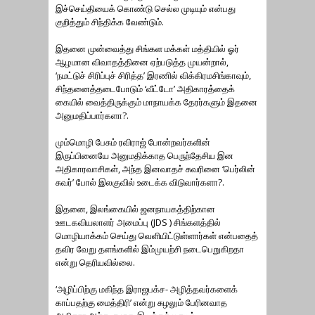
இச்செய்தியைக் கொண்டு செல்ல முடியும் என்பது
குறித்தும் சிந்திக்க வேண்டும்.
இதனை முன்வைத்து சிங்கள மக்கள் மத்தியில் ஓர்
ஆழமான விவாதத்தினை ஏற்படுத்த முயன்றால்,
‘நமட்டுச் சிரிப்புச் சிரித்த’ இரணில் விக்கிரமசிங்காவும்,
சிந்தனைத்தடைபோடும் ‘வீட்டோ’ அதிகாரத்தைக்
கையில் வைத்திருக்கும் மாநாயக்க தேரர்களும் இதனை
அனுமதிப்பார்களா?.
மும்மொழி பேசும் ரவிராஜ் போன்றவர்களின்
இருப்பினையே அனுமதிக்காத பெருந்தேசிய இன
அதிகாரவாசிகள், அந்த இனவாதச் சுவரினை ‘பெர்லின்
சுவர்’ போல் இலகுவில் உடைக்க விடுவார்களா?.
இதனை, இலங்கையில் ஜனநாயகத்திற்கான
ஊடகவியலாளர் அமைப்பு (JDS ) சிங்களத்தில்
மொழியாக்கம் செய்து வெளியிட்டுள்ளார்கள் என்பதைத்
தவிர வேறு தளங்களில் இம்முயற்சி நடைபெறுகிறதா
என்று தெரியவில்லை.
‘அழிப்பிற்கு மகிந்த இராஜபக்ச- அழித்தவர்களைக்
காப்பதற்கு மைத்திரி’ என்று சுழலும் பேரினவாத