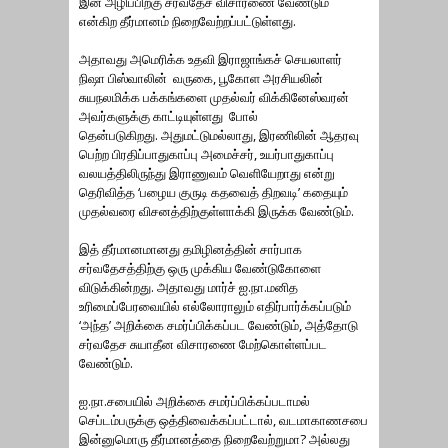
இன அழிப்பிற்கு சர்வதேச விசாரணை வேண்டும்
என்கிற தீர்மானம் நிறைவேற்றப்பட்டுள்ளது.
அதாவது அமெரிக்க உதவி இராஜாங்கச் செயலாளர்
நிஷா பிஸ்வாலின் வருகை, பூகோள அரசியலின்
சுயநலமிக்க பக்கங்களை முதல்வர் விக்கினேஸ்வரன்
அவர்களுக்கு காட்டியுள்ளது போல்
தென்படுகிறது. அதுமட்டுமல்லாது, இரணிலின் ஆதரவு
பெற்ற பிரதிப்பாதுகாப்பு அமைச்சர், உயர்பாதுகாப்பு
வலயத்திலிருந்து இராணுவம் வெளியேறாது என்று
தெரிவித்த ‘பழைய குருடி கதவைத் திறவடி’ கதையும்
முதல்வரை விசனத்திற்குள்ளாக்கி இருக்க வேண்டும்.
இத் தீர்மானமானது தமிழினத்தின் சார்பாக
சர்வதேசத்திற்கு ஒரு முக்கிய வேண்டுகோளை
விடுக்கின்றது. அதாவது மார்ச் ஐ.நா.மனித
உரிமைப்பேரவையில் எல்லோராலும் எதிர்பார்க்கப்படும்
‘அந்த’ அறிக்கை சமர்ப்பிக்கப்பட வேண்டும், அத்தோடு
சர்வதேச சுயாதீன விசாரணை மேற்கொள்ளப்பட
வேண்டும்.
ஐ.நா.சபையில் அறிக்கை சமர்ப்பிக்கப்படாமல்
செப்டம்பருக்கு ஒத்திவைக்கப்பட்டால், வடமாகாணசபை
இன்னுமொரு தீர்மானத்தை நிறைவேற்றுமா? அல்லது