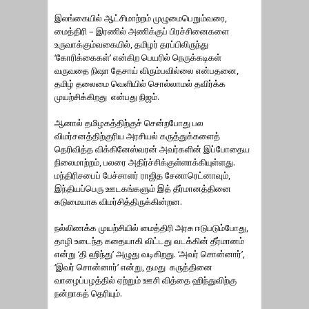
இலங்கையில் ஆட்சிமாற்றம் முழுமைபெறும்வரை,
மைத்திரி – இரணில் அணிக்குப் பிரச்சினைகளை
உருவாக்கும்வகையில், தமிழர் தரப்பிலிருந்து
‘கோரிக்கைகள்’ என்கிற பெயரில் நெருக்கடிகள்
வருவதை நிஷா தேசாய் விரும்பவில்லை என்பதனை,
தமிழ் தலைமை வெளியில் சொல்லாமல் தவிர்க்க
முயற்சிக்கிறது என்பது நிஜம்.
ஆனால் தமிழகத்திற்குச் சென்றபோது பல
விமர்சனத்திற்குரிய அரசியல் கருத்துக்களைத்
தெரிவித்த விக்கினேஸ்வரன் அவர்களின் இப்போதைய
நிலைமாற்றம், பலரை அதிர்ச்சிக்குள்ளாக்கியுள்ளது.
மந்திரிசபைப் பேச்சாளர் ராஜித சேனாரெட்னாவும்,
இந்தியப்பெரு ஊடகங்களும் இத் தீர்மானத்தினை
கடுமையாக விமர்சித்திருக்கின்றன.
நல்லிணக்க முயற்சியில் மைத்திரி அரசு ஈடுபடும்போது,
தாழி உடைந்த கதையாகி விட்டது வடக்கின் தீர்மானம்
என்று ‘தி ஹிந்து’ அழுது வடிகிறது. ‘அவர் சொன்னார்’,
‘இவர் சொன்னார்’ என்று, தமது கருத்தினை
வாழைப்பழத்தில் ஏற்றும் ஊசி வித்தை ஹிந்துவிற்கு
நன்றாகத் தெரியும்.