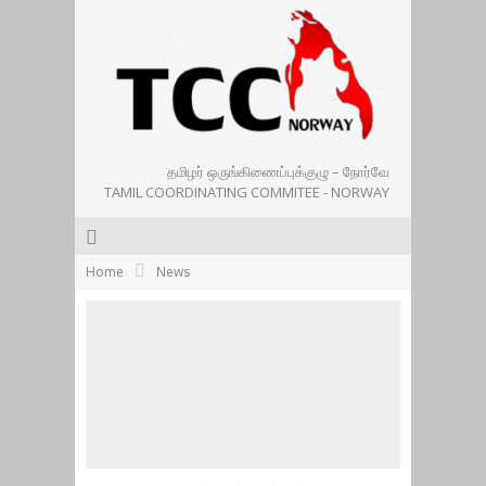
தமிழர் ஒருங்கிணைப்புக்குழு – நோர்வே
TAMIL COORDINATING COMMITEE - NORWAY
Home
News