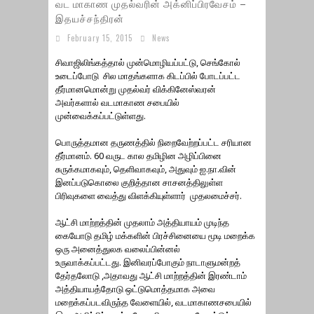
வட மாகாண முதல்வரின் அக்னிப்பிரவேசம் –
இதயச்சந்திரன்
February 15, 2015
News
சிவாஜிலிங்கத்தால் முன்மொழியப்பட்டு, செங்கோல்
உடைப்போடு சில மாதங்களாக கிடப்பில் போடப்பட்ட
தீர்மானமொன்று முதல்வர் விக்கினேஸ்வரன்
அவர்களால் வடமாகாண சபையில்
முன்வைக்கப்பட்டுள்ளது.
பொருத்தமான தருணத்தில் நிறைவேற்றப்பட்ட சரியான
தீர்மானம். 60 வருட கால தமிழின அழிப்பினை
சுருக்கமாகவும், தெளிவாகவும், அதுவும் ஐ.நா.வின்
இனப்படுகொலை குறித்தான சாசனத்திலுள்ள
பிரிவுகளை வைத்து விளக்கியுள்ளார் முதலமைச்சர்.
ஆட்சி மாற்றத்தின் முதலாம் அத்தியாயம் முடிந்த
கையோடு தமிழ் மக்களின் பிரச்சினையை மூடி மறைக்க
ஒரு அனைத்துலக வலைப்பின்னல்
உருவாக்கப்பட்டது. இனிவரப்போகும் நாடாளுமன்றத்
தேர்தலோடு ,அதாவது ஆட்சி மாற்றத்தின் இரண்டாம்
அத்தியாயத்தோடு ஒட்டுமொத்தமாக அவை
மறைக்கப்படவிருந்த வேளையில், வடமாகாணசபையில்