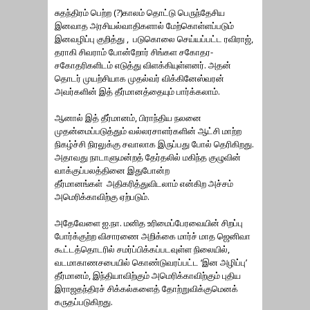
சுதந்திரம் பெற்ற (?)காலம் தொட்டு பெருந்தேசிய
இனவாத அரசியல்வாதிகளால் மேற்கொள்ளப்படும்
இனவழிப்பு குறித்து , படுகொலை செய்யப்பட்ட ரவிராஜ்,
தராகி சிவராம் போன்றோர் சிங்கள சகோதர-
சகோதரிகளிடம் எடுத்து விளக்கியுள்ளனர். அதன்
தொடர் முயற்சியாக முதல்வர் விக்கினேஸ்வரன்
அவர்களின் இத் தீர்மானத்தையும் பார்க்கலாம்.
ஆனால் இத் தீர்மானம், பிராந்திய நலனை
முதன்மைப்படுத்தும் வல்லரசாளர்களின் ஆட்சி மாற்ற
நிகழ்ச்சி நிரலுக்கு சவாலாக இருப்பது போல் தெரிகிறது.
அதாவது நாடாளுமன்றத் தேர்தலில் மகிந்த குழுவின்
வாக்குப்பலத்தினை இதுபோன்ற
தீர்மானங்கள் அதிகரித்துவிடலாம் என்கிற அச்சம்
அமெரிக்காவிற்கு ஏற்படும்.
அதேவேளை ஐ.நா. மனித உரிமைப்பேரவையின் சிறப்பு
போர்க்குற்ற விசாரணை அறிக்கை மார்ச் மாத ஜெனிவா
கூட்டத்தொடரில் சமர்ப்பிக்கப்படவுள்ள நிலையில்,
வடமாகாணசபையில் கொண்டுவரப்பட்ட ‘இன அழிப்பு’
தீர்மானம், இந்தியாவிற்கும் அமெரிக்காவிற்கும் புதிய
இராஜதந்திரச் சிக்கல்களைத் தோற்றுவிக்குமெனக்
கருதப்படுகிறது.