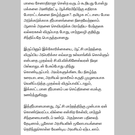
மாவை சேனாதிராஜா சென்ற வருடம் கூறியது போன்று
மக்களை அணிதிரட்டி ஆக்கிரமிற்பிற்கு எதிராக
போராட்டங்களை நிகழ்த்துமா?. தமிழக சட்டசபை போல
அடுக்கடுக்காக தீர்மானங்களை நிறைவேற்றலாம்.
ஆனால் அதனை செவிமடுக்க பிராந்திய- மேற்குலக
வல்லரசுகள் விரும்பாத போது, மாற்றுவழி குறித்து
சிந்திப்பதே பொருத்தமானது.
இருப்பினும் இக்கோரிக்கையை, ஆட்சி மாற்றத்தை
விரும்பிய அமெரிக்கா எவ்வாறு உள்வாங்கிக் கொள்ளும்
என்பதை முதல்வர் சி.வி.விக்கினேஸ்வரன் நிஷா
பிஸ்வாலுடன் பேசும்போது புரிந்து
கொண்டிருப்பார். அவர்களுக்கிடையே நிகழ்ந்த
உரையாடலை, அரசியல் நாகரீகம் கருதி முழுமையாக
வெளிப்படுத்த முதல்வர் விரும்பாவிட்டாலும்,
இக்காட்டமான தீர்மானம் பல செய்திகளை எமக்கு
உணர்த்துகிறது.
இத்தீர்மானமானது, ஆட்சி மாற்றத்திற்கு முன்பாக ஏன்
கொண்டுவரப்படவில்லை என்கிற கேள்வி, மாற்றுச்
சிந்தனையாளரிடம் உண்டு. அதற்கான பதிலைத்
தேடினால், பூகோள அரசியலின் மூலோபாயங்களை
தெரிந்துகொள்ள வேண்டிய அவசியம் ஏற்படலாம்.