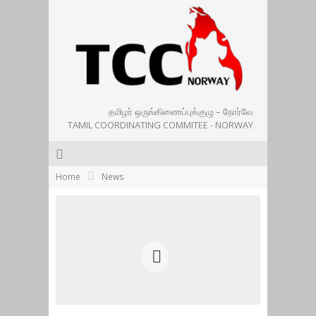
தமிழர் ஒருங்கிணைப்புக்குழு – நோர்வே
TAMIL COORDINATING COMMITEE - NORWAY
Home
News