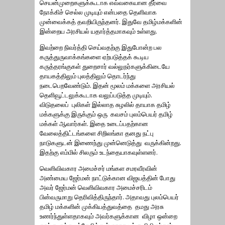
செயன்முறைகளுக்கூடாக எவ்வகையான தீர்வை
நோக்கிச் செல்ல முடியும் என்பதை தெளிவாக
முன்வைக்கத் தவறியிருந்தனர். இதுவே தமிழ்மக்களின்
இன்றைய அரசியல் யதார்த்தமாகவும் உள்ளது.
இவற்றை நிவர்த்தி செய்வதற்கு இதுபோன்ற பல
கருத்துருவாக்கங்களை ஏற்படுத்தக் கூடிய
கருத்தரங்குகள் துறைசார் வல்லுநர்களுக்கிடையே
தாயகத்திலும் புலத்திலும் தொடர்ந்து
நடைபெறவேண்டும். இதன் மூலம் மக்களை அரசியல்
தெளிவூட்டலுக்கூடாக வலுப்படுத்த முடியும்.
விடுதலைப் புலிகள் இல்லாத சுழலில் தாயாக தமிழ்
மக்களுக்கு இருக்கும் ஒரு கவசம் புலம்பெயர் தமிழ்
மக்கள் ஆவார்கள். இதை உடைப்பதற்கான
வேலைத்திட்டங்களை சிறிலங்கா தனது நட்பு
நாடுகளுடன் இணைந்து முன்னெடுத்து வருக்கின்றது.
இதற்கு எம்மில் சிலரும் உடந்தையாகவுள்ளனர்.
வெளிவிவகார அமைச்சர் மங்கள சமரவீரவின்
அண்மைய ஜேர்மன் நாட்டுக்கான விஜயத்தின் போது
அவர் ஜேர்மன் வெளிவிவகார அமைச்சரிடம்
பின்வருமாறு தெரிவித்திருந்தார். அதாவது புலம்பெயர்
தமிழ் மக்களின் முக்கியத்துவத்தை தமது அரசு
உணர்ந்துள்ளதாகவும் அவர்களுக்கான விழா ஒன்றை