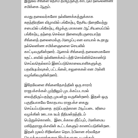
இதுவே சிங்கள தேசம் தமிழருக்கு காட்டும் நல்லெண்ண
சமிக்கை ஆகும்.
எமது தலைவர்களோ நல்லிணக்கத்துக்காக
சுதந்திரதின விழாவில் பங்கேற்பு, தேசிய நிறைவேற்று
சபையில் பங்கேற்பு, கிழக்கு மாகாண ஆட்சியமைப்பில்
பங்கேற்பு, தந்தை செல்வா நினைவுபேருரையாற்ற
சிங்களத் தலைமைக்கு அழைப்பு என வாயால் கூறாது
நல்லெண்ண சமிக்ஞைகளை செயலில்
காட்டிவருகின்றனர். ஆனால் சிங்களத் தலைமைகளோ
உதட்டளவில் நல்லிணக்கம் பற்றி சொல்லிக்கொண்டு
செய்வதெல்லாம் இனப்படுகொலையாளிகளுக்கு
பதவியுயர்வுகள், பட்டங்கள், சலுகைகள் என அள்ளி
வழங்கிவருகின்றனர்.
இதேவேளை சிங்களதேசத்தின் ஒரு சாரார்
ராஜபக்சக்கள் முற்றிலும் முடக்கப்படாமல்
வைத்திருப்பதற்கு முயன்று வருகின்றனர். இதன் ஒரு
பகுதியாகவே கோதபாய ராஜபக்ச கைது
செய்யப்படுவதை தடுப்பதற்கான அடிப்படை உரிமை
வழக்கின் ஊடாக உயர் நீதிமன்றத்திடம்
பெற்றுக்கொண்ட இடைக்கால தீர்ப்பும், அண்மைய
மகிந்தராஜபக்சவின் கூட்டங்களும் காணப்படுகின்றன.
இதன் மூலம் சிறிலங்கா தொடர்பிலான சர்வதேச
நெருக்குவாரங்களை இவர்களுடைய மக்கள்