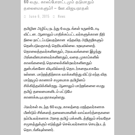
60 வருட காலப்போராட்டமும் தடுமாறும்
தலைமைகளும்! – லோ.விஜயநாதன்
June 6, 2015
News
தமிழின அழிப்பு நடந்து 6 வருடங்கள் உருண்டோடி
விட்டன. ஆனாலும் பாதிக்கப்பட்டவர்களுக்கான நீதி
நிலை நாட்டப்படுவதற்கான எந்தவித அறிகுறிகளும்
தென்படுவதாகத் தெரியவில்லை. உறவுகளைத்
தொலைத்தவர்களினதும், அவயவங்களை இழந்து
அங்கவீனமானவர்களினதும், வதை முகாம்களில்
காலங்களைத் தொலைக்கின்றவர்களினதும்
துன்பங்களோ விடிவில்லாத் தொடர்கதையாகவே
உள்ளன. மாற்றத்திற்காக வாக்களித்து விட்டு எந்த வித
மாற்றமும் காணாச் சமூகமாக தமிழினம்
சிக்கித்தவிக்கின்றது. ஆனாலும் மாற்றங்களை எமது
தமிழ் தலைமைகளிடம் மட்டுமே
காணக்கூடியதாகவுள்ளது.
அவர்கள் கடந்த 60 வருடகாலத்தை மறந்தவர்களாக
மீண்டும் சிங்களத் தலைமைகளின் வாய்வார்த்தைகளை
நம்பியவர்களாக அதை தமிழ் மக்களிடத்திலும் சர்வதேச
சமூகத்துக்கும் எடுத்துச் செல்பவர்களாக செயற்படத்
தொடங்கியுள்ளனர்.