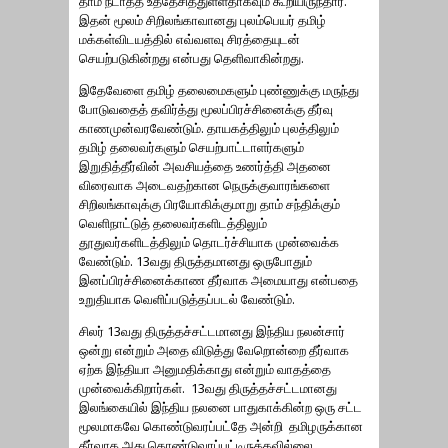
தாம் நடாத்த உத்தேசித்துள்ளதாகவும் கூறியிருந்தார்.
இதன் மூலம் சிறிலங்காவானது புலம்பெயர் தமிழ்
மக்கள்விடயத்தில் எவ்வளவு சிரத்தையுடன்
செயற்படுகின்றது என்பது தெளிவாகின்றது.
இதேவேளை தமிழ் தலைமைகளும் புண்ணுக்கு மருந்து
போடுவதைத் தவிர்த்து மூலப்பிரச்சினைக்கு தீர்வு
காணமுன்வரவேண்டும். தாயகத்திலும் புலத்திலும்
தமிழ் தலைவர்களும் செயற்பாட்டாளர்களும்
இறுதித்தீர்வின் அவசியத்தை உணர்த்தி அதனை
விரைவாக அடைவதற்கான நெருக்குவாரங்களை
சிறிலங்காவுக்கு பிரயோகிக்குமாறு தாம் சந்திக்கும்
வெளிநாட்டுத் தலைவர்களிடத்திலும்
தூதுவர்களிடத்திலும் தொடர்ச்சியாக முன்வைக்க
வேண்டும். 13வது திருத்தமானது ஒருபோதும்
இனப்பிரச்சினைக்காண தீர்வாக அமையாது என்பதை
உறுதியாக வெளிப்படுத்தப்படல் வேண்டும்.
சிலர் 13வது திருத்தச்சட்டமானது இந்திய நலன்சார்
ஒன்று என்றும் அதை விடுத்து வேறொன்றை தீர்வாக
ஏற்க இந்தியா அனுமதிக்காது என்றும் வாதத்தை
முன்வைக்கிறார்கள். 13வது திருத்தச்சட்டமானது
இலங்கையில் இந்திய நலனை பாதுகாக்கின்ற ஒரு சட்ட
மூலமாகவே கொண்டுவரப்பட்தே அன்றி தமிழருக்கான
தீர்வாக அது கொண்டுவரப்பட்டிருக்கவில்லை.