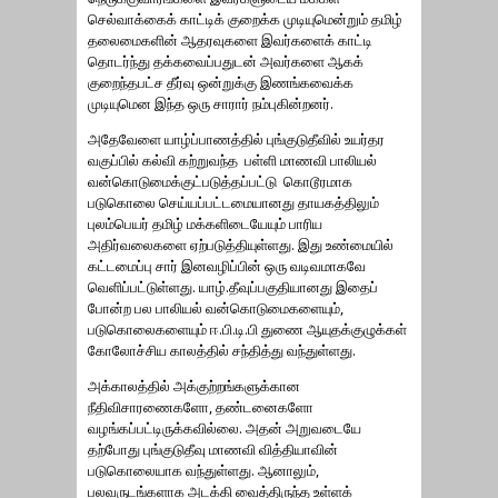
செல்வாக்கைக் காட்டிக் குறைக்க முடியுமென்றும் தமிழ்
தலைமைகளின் ஆதரவுகளை இவர்களைக் காட்டி
தொடர்ந்து தக்கவைப்பதுடன் அவர்களை ஆகக்
குறைந்தபட்ச தீர்வு ஒன்றுக்கு இணங்கவைக்க
முடியுமென இந்த ஒரு சாரார் நம்புகின்றனர்.
அதேவேளை யாழ்ப்பாணத்தில் புங்குடுதீவில் உயர்தர
வகுப்பில் கல்வி கற்றுவந்த பள்ளி மாணவி பாலியல்
வன்கொடுமைக்குட்படுத்தப்பட்டு கொடூரமாக
படுகொலை செய்யப்பட்டமையானது தாயகத்திலும்
புலம்பெயர் தமிழ் மக்களிடையேயும் பாரிய
அதிர்வலைகளை ஏற்படுத்தியுள்ளது. இது உண்மையில்
கட்டமைப்பு சார் இனவழிப்பின் ஒரு வடிவமாகவே
வெளிப்பட்டுள்ளது. யாழ்.தீவுப்பகுதியானது இதைப்
போன்ற பல பாலியல் வன்கொடுமைகளையும்,
படுகொலைகளையும் ஈ.பி.டி.பி துணை ஆயுதக்குழுக்கள்
கோலோச்சிய காலத்தில் சந்தித்து வந்துள்ளது.
அக்காலத்தில் அக்குற்றங்களுக்கான
நீதிவிசாரணைகளோ, தண்டனைகளோ
வழங்கப்பட்டிருக்கவில்லை. அதன் அறுவடையே
தற்போது புங்குடுதீவு மாணவி வித்தியாவின்
படுகொலையாக வந்துள்ளது. ஆனாலும்,
பலவருடங்களாக அடக்கி வைத்திருந்த உள்ளக்