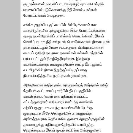
குமுறல்களின் வெளிப்பாடாக தமிழர் தாயகமெங்கும்
மாணவியின் படுகெலைக்கு நீதி வேண்டி மக்கள்
போராட்டங்கள் வெடித்தன.
எங்கே குழம்பிய குட்டையில் மீன்பிடிக்கலாம் என
காத்திருந்த சில புல்லுருவிகள் இந்த போராட்டங்களை
தமது நலன்நோக்கிப் பாவிக்கத் தொடங்கினர். இதன்
வெளிப்பாடாக நீதிமன்றமும், பொலிஸ் காவல் நிலையமும்
தாக்கப்பட்டதும் பிரபல சட்டத்துறை விரிவுரையாளரை
மையப்படுத்தி தவறான தகவல்கள் மக்கள் மத்தியில்
பரப்பப்பட்டதும் நிகழ்தேறியுள்ளன. இவற்றை
கட்டுக்கடங்காத வன்முறைபோல் காட்டி இராணுவம்
வடகிழக்கில் நிலை நிறுத்தப்பட்டிருப்பதை
நியாயப்படுத்த சில தரப்புக்கள் முயன்றன.
அதேவேளை எதிர்வரும் பாராளுமன்றத் தேர்தலில் தமிழ்
தேசியக் கூட்டமைப்பு சார்பில் தீவுப்பகுதியில்
களமிறக்கப்படுவார் என எதிர்பார்க்கப்பட்ட
சட்டத்துறைசார் விரிவுரையாளர் மீது களங்கம்
கற்பிப்பதனூடாக கடந்த காலங்களில் அடக்கு
முறையுடாக இதே தொகுதியில் பாராளுமன்ற
அங்கத்தவராக தெரிவாகிய துணை ஆயுதக்குழுவின்
தலைவருக்கு எதிர்வரும் தேர்தலில் வரவிருந்த
நெருக்கடியை இதன் மூலம் தவிர்க்க அக்குழுவினர்