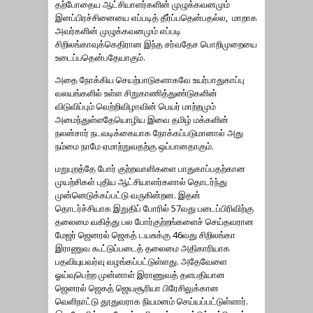
தற்போதைய ஆட்சியாளர்களின் முழுக்கவனமும்
இனப்பிரச்சினையை எப்படித் தீர்ப்பதென்பதல்ல, மாறாக
அவர்களின் முழுக்கவனமும் எப்படி
சிறிலங்காவுக்கெதிரான இந்த சர்வதேச பொறிமுறையை
உடைப்பதென்பதேயாகும்.
அதை நோக்கிய செயற்பாடுகளாகவே உயர்பாதுகாப்பு
வலயங்களில் உள்ள சிறுகாணித்துண்டுகளின்
விடுவிப்பும் வெற்றிவிழாவின் பெயர் மாற்றமும்
அமைந்துள்ளதேயொழிய இவை தமிழ் மக்களின்
நலன்சார் நடவடிக்கையாக நோக்கப்படுமானால் அது
நம்மை நாமே ஏமாற்றுவதற்கு ஒப்பானதாகும்.
மறுபுறத்தே போர் குற்றவாளிகளை பாதுகாப்பதற்கான
முயற்சிகள் புதிய ஆட்சியாளர்களால் தொடர்ந்து
முன்னெடுக்கப்பட்டு வருகின்றன. இதன்
தொடர்ச்சியாக இறுதிப் போரில் 57வது படைப்பிரிவிற்கு
தலைமை வகித்து பல போர்குற்றங்களைச் செய்தவரான
மேஜர் ஜெனரல் ஜெகத் டயசுக்கு 46வது சிறிலங்கா
இராணுவ கூட்டுப்படைத் தலைமை அதிகாரியாக
பதவியுயவர்வு வழங்கப்பட்டுள்ளது. அதேவேளை
ஓய்வுபெற்ற முன்னாள் இராணுவத் தளபதியான
ஜெனரல் ஜெகத் ஜெயசூரியா பிரேசிலுக்கான
வெளிநாட்டு தூதுவராக நியமனம் செய்யப்பட்டுள்ளார்.