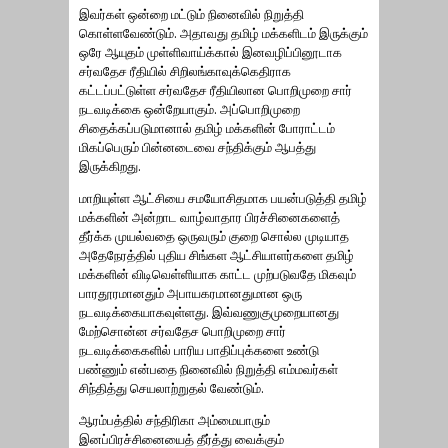
இவர்கள் ஒன்றை மட்டும் நினைவில் நிறுத்தி
கொள்ளவேண்டும். அதாவது தமிழ் மக்களிடம் இருக்கும்
ஒரே ஆயுதம் முள்ளிவாய்க்கால் இனவழிப்பினூடாக
சர்வதேச ரீதியில் சிறிலங்காவுக்கெதிராக
கட்டப்பட்டுள்ள சர்வதேச ரீதியிலான பொறிமுறை சார்
நடவடிக்கை ஒன்றேயாகும். அப்பொறிமுறை
சிதைக்கப்படுமானால் தமிழ் மக்களின் போராட்டம்
மிகப்பெரும் பின்னடைவை சந்திக்கும் ஆபத்து
இருக்கிறது.
மாறியுள்ள ஆட்சியை சமயோசிதமாக பயன்படுத்தி தமிழ்
மக்களின் அன்றாட வாழ்வாதார பிரச்சினைகளைத்
தீர்க்க முயல்வதை ஒருவரும் குறை சொல்ல முடியாத
அதேநேரத்தில் புதிய சிங்கள ஆட்சியாளர்களை தமிழ்
மக்களின் விடிவெள்ளியாக காட்ட முற்படுவதே மிகவும்
பாரதூரமானதும் அபாயகரமானதுமான ஒரு
நடவடிக்கையாகவுள்ளது. இவ்வணுகுமுறையானது
மேற்சொன்ன சர்வதேச பொறிமுறை சார்
நடவடிக்கைகளில் பாரிய பாதிப்புக்களை உண்டு
பண்ணும் என்பதை நினைவில் நிறுத்தி எம்மவர்கள்
சிந்தித்து செயலாற்றுதல் வேண்டும்.
ஆரம்பத்தில் சந்திரிகா அம்மையாரும்
இனப்பிரச்சினையைத் தீர்த்து வைக்கும்