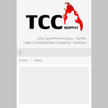
தமிழர் ஒருங்கிணைப்புக்குழு – நோர்வே
TAMIL COORDINATING COMMITEE - NORWAY
Home
News