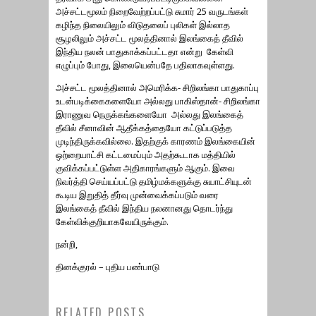
அச்சட்டமூலம் நிறைவேற்றப்பட்டு சுமார் 25 வருடங்கள்
கழிந்த நிலையிலும் விடுதலைப் புலிகள் இல்லாத
சூழலிலும் அச்சட்ட மூலத்தினால் இலங்கைத் தீவில்
இந்திய நலன் பாதுகாக்கப்பட்டதா என்று கேள்வி
எழுப்பும் போது, இலையென்பதே பதிலாகவுள்ளது.
அச்சட்ட மூலத்தினால் அமெரிக்க- சிறிலங்கா பாதுகாப்பு
உடன்படிக்கைகளையோ அல்லது பாகிஸ்தான்- சிறிலங்கா
இராணுவ நெருக்கங்களையோ அல்லது இலங்கைத்
தீவில் சீனாவின் ஆதீக்கத்தையோ கட்டுப்படுத்த
முடிந்திருக்கவில்லை. இதற்குக் காரணம் இலங்கையின்
ஒற்றையாட்சி கட்டமைப்பும் அதற்கூடாக மத்தியில்
குவிக்கப்பட்டுள்ள அதிகாரங்களும் ஆகும். இவை
நிவர்த்தி செய்யப்பட்டு தமிழ்மக்களுக்கு சுயாட்சியுடன்
கூடிய இறுதித் தீர்வு முன்வைக்கப்படும் வரை
இலங்கைத் தீவில் இந்திய நலனானது தொடர்ந்து
கேள்விக்குறியாகவேயிருக்கும்.
நன்றி,
13வது சட்டத் திருத்தத்தை
தினக்குரல் – புதிய பண்பாடு
ஏற்றுக்கொள்வது ஈழத்தமிழரது
உரிமை மீட்புப்போரை
RELATED POSTS