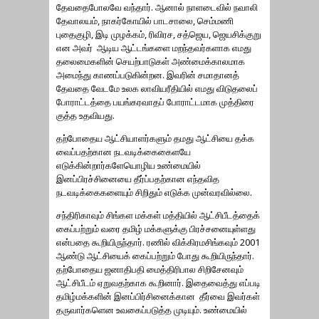
தேவதைபோலவே வந்தார். ஆனால் நாளடைவில் நவாலி
தேவாலயம், நாகர்கோயில் பாடசாலை, செம்மணி
புதைகுழி, இடி முழக்கம், ரிவிரச, சத்ஜெய, ஜெயசிக்குறு
என அவர் ஆடிய ஆட்டங்களை மறந்தவர்களாக எமது
தலைமைகளின் செயற்பாடுகள் அண்மைக்காலமாக
அமைந்து காணப்படுகின்றன. இவரின் சமாதானத்
தேவதை வேடமே உலக லாவியரீதியில் எமது விடுதலைப்
போராட்டத்தை பயங்கரவாதப் போராட்டமாக முத்திரை
குத்த உதவியது.
தற்போதைய ஆட்சியாளர்களும் தமது ஆட்சியை தக்க
வைப்பதற்கான நடவடிக்கைகைளயே
எடுக்கின்றார்களேயொழிய உண்மையில்
இனப்பிரச்சினையை தீர்ப்பதற்கான எந்தவித
நடவடிக்கைகளையும் சிறிதும் எடுக்க முன்வரவில்லை.
சந்திரிகாவும் சிங்கள மக்கள் மத்தியில் ஆட்சிபீடத்தைக்
கைப்பற்றும் வரை தமிழ் மக்களுக்கு பிரச்சனையுள்ளது
என்பதை கூறியிருந்தார். ரணில் விக்கிரமசிங்கவும் 2001
ஆண்டு ஆட்சியைக் கைப்பற்றும் போது கூறியிருந்தார்.
தற்போதைய ஜனாதிபதி மைத்திரிபால சிறிசேனவும்
ஆட்சிபீடம் ஏறுவதற்காக கூறினார். இதைவைத்து எப்படி
தமிழ்மக்களின் இனப்பிர்சினைக்கான தீர்வை இவர்கள்
தருவார்களென உவகைப்படுத்த முடியும். உண்மையில்