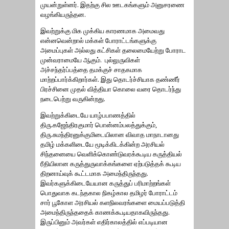
முயன்றுள்னர். இதற்கு சில ஊடகங்களும் அனுசரணை
வழங்கியருந்தன.
இவற்றுக்கு மிக முக்கிய காரணமாக அமைவது
என்னவென்றால் மக்கள் போராட்டங்களுக்கு
அமைப்புகள் அல்லது கட்சிகள் தலைமையேற்று போராட
முன்வராமையே ஆகும். புல்லுருவிகள்
அச்சந்தர்ப்பத்தை தமக்குச் சாதகமாக
மாற்றப்பார்க்கிறார்கள். இது தொடர்ச்சியாக தண்ணீர்
பிரச்சினை முதல் வித்தியா கொலை வரை தொடர்ந்து
நடைபெற்று வருகின்றது.
இவற்றுக்கிடையே யாழ்பபாணத்தில்
திரு.கஜேந்திரகுமார் பொன்னம்பலத்துக்கும்,
திரு.சுமந்திரனுக்குமிடையிலான விவாத மாநாடானது
தமிழ் மக்களிடையே மூடிக்கிடக்கின்ற அரசியல்
சிந்தனையை வெளிக்கொண்டுவரக்கூடிய கருத்தியல்
ரீதியிலான கருத்துருவாக்கங்களை ஏற்படுத்தக் கூடிய
திறனாய்வுக் கூட்டமாக அமைந்திருந்தது.
இவர்களுக்கிடையேயான கருத்துப் பரிமாற்றங்கள்
பொதுவாக கடந்தகால நிகழ்கால தமிழர் போராட்டம்
சார் பூகோள அரசியல் களநிலவரங்களை மையப்படுத்தி
அமைந்திருந்ததைக் காணக்கூடியதாகவிருந்தது.
இருப்பினும் அவர்கள் எதிர்காலத்தில் எப்படியான