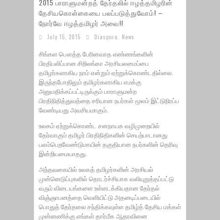
2015 பாராளுமன்றத் தேர்தலில் ஈழத்தமிழரின்
தேசியகொள்கையை பலப்படுத்துவோம்! –
நோர்வே ஈழத்தமிழர் அவை!!
July 15, 2015
Diaspora
,
News
சிங்கள பௌத்த பேரினவாத எண்ணங்களின்
பிரதிபலிப்பான சிறிலங்கா அரசியலமைப்பை
தமிழர்களாகிய நாம் என்றும் ஏற்றுக்கொண்டதில்லை.
இருந்தபோதிலும் தமிழர்களாகிய எமக்கு
அனுமதிக்கப்பட்டிருக்கும் பாராளுமன்ற
பிரதிநிதித்துவத்தை சரியான நபர்கள் மூலம் இட்டுநிரப்ப
வேண்டியது அவசியமாகும்.
உலகம் ஏற்றுக்கொண்ட சனநாயக வழிமுறையில்
தேர்வாகும் தமிழர் பிரதிநிதிகளின் செயற்பாடானது
பலம்பெறவேண்டுமாயின் தகுதியான நபர்களின் தெரிவு
இன்றியமையாதது.
அந்தவகையில் உலகத் தமிழர்களின் அரசியல்
முன்னெடுப்புகளில் தொடர்ச்சியாக வலியுறுத்தப்பட்டு
வரும் விடையங்களை உள்ளடக்கியதான தேர்தல்
விஞ்ஞாபனத்தை வெளியிட்டு அதனடிப்படையில்
பொதுத் தேர்தலை சந்திக்கவுள்ள தமிழ்த் தேசிய மக்கள்
முன்னணிக்கு எங்கள் தார்மீக ஆதரவினை