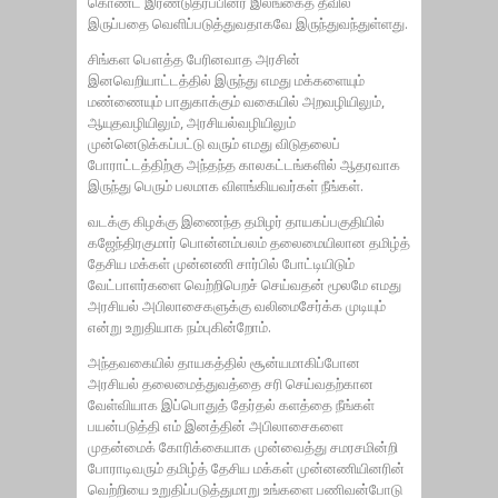
கொண்ட இரண்டுதரப்பினர் இலங்கைத் தீவில்
இருப்பதை வெளிப்படுத்துவதாகவே இருந்துவந்துள்ளது.
சிங்கள பௌத்த பேரினவாத அரசின்
இனவெறியாட்டத்தில் இருந்து எமது மக்களையும்
மண்ணையும் பாதுகாக்கும் வகையில் அறவழியிலும்,
ஆயுதவழியிலும், அரசியல்வழியிலும்
முன்னெடுக்கப்பட்டு வரும் எமது விடுதலைப்
போராட்டத்திற்கு அந்தந்த காலகட்டங்களில் ஆதரவாக
இருந்து பெரும் பலமாக விளங்கியவர்கள் நீங்கள்.
வடக்கு கிழக்கு இணைந்த தமிழர் தாயகப்பகுதியில்
கஜேந்திரகுமார் பொன்னம்பலம் தலைமையிலான தமிழ்த்
தேசிய மக்கள் முன்னணி சார்பில் போட்டியிடும்
வேட்பாளர்களை வெற்றிபெறச் செய்வதன் மூலமே எமது
அரசியல் அபிலாசைகளுக்கு வலிமைசேர்க்க முடியும்
என்று உறுதியாக நம்புகின்றோம்.
அந்தவகையில் தாயகத்தில் சூன்யமாகிப்போன
அரசியல் தலைமைத்துவத்தை சரி செய்வதற்கான
வேள்வியாக இப்பொதுத் தேர்தல் களத்தை நீங்கள்
பயன்படுத்தி எம் இனத்தின் அபிலாசைகளை
முதன்மைக் கோரிக்கையாக முன்வைத்து சமரசமின்றி
போராடிவரும் தமிழ்த் தேசிய மக்கள் முன்னணியினரின்
வெற்றியை உறுதிப்படுத்துமாறு உங்களை பணிவன்போடு