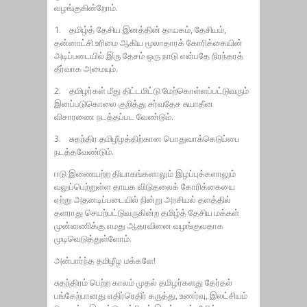
வழங்குகின்றோம்.
1. தமிழ்த் தேசிய இனத்தின் தாயகம், தேசியம்,
தன்னாட்சி உரிமை ஆகிய மூலாதாரக் கோரிக்கையின்
அடிப்படையில் இரு தேசம் ஒரு நாடு என்பதே நிரந்தரத்
தீர்வாக அமையும்.
2. தமிழர்கள் மீது திட்டமிட்டு மேற்கொள்ளப்பட்டுவரும்
இனப்படுகொலை குறித்து சர்வதேச சுயாதீன
விசாரணை நடத்தப்பட வேண்டும்.
3. சுதந்திர தமிழீழத்திற்கான பொதுவாக்கெடுப்பை
நடத்தவேண்டும்.
ஈடு இணையற்ற தியாகங்களாலும் இழப்புக்களாலும்
வலுப்பெற்றுள்ள தாயக விடுதலைக் கோரிக்கையை
ஏற்று அதனடிப்படையில் நின்று அரசியல் தளத்தில்
தளராது செயற்பட்டுவருகின்ற தமிழ்த் தேசிய மக்கள்
முன்னணிக்கு எமது ஆதரவினை வழங்குவதாக
முடிவெடுத்துள்ளோம்.
அன்பார்ந்த தமிழீழ மக்களே!
சுதந்திரம் பெற்ற காலம் முதல் தமிழர்களது தேர்தல்
பங்கேற்பானது எதிர்ரெதிர் கருத்து, உணர்வு, இலட்சியம்