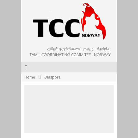
தமிழர் ஒருங்கிணைப்புக்குழு – நோர்வே
TAMIL COORDINATING COMMITEE - NORWAY
Home
Diaspora