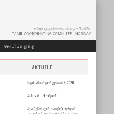
தமிழர் ஒருங்கிணைப்புக்குழு – நோர்வே
TAMIL COORDINATING COMMITEE - NORWAY
தொடர்புகளுக்கு
AKTUELT
கரும்புலிகள் நாள் ஜூலை 5, 2026
பெப்ரவரி – 4 கரிநாள்
தேசத்தின் குரல் கலாநிதி அன்றன்
பாலசிங்கம் அவர்களின் 19ம் ஆண்டு