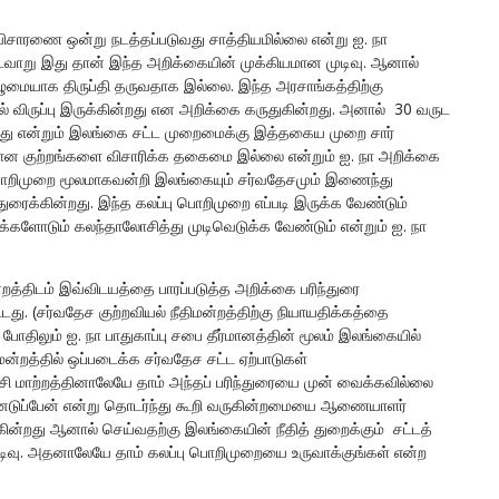
விசாரணை ஒன்று நடத்தப்படுவது சாத்தியமில்லை என்று ஐ. நா
ிட்டவாறு இது தான் இந்த அறிக்கையின் முக்கியமான முடிவு. ஆனால்
ுழுமையாக திருப்தி தருவதாக இல்லை. இந்த அரசாங்கத்திற்கு
ுப்பு இருக்கின்றது என அறிக்கை கருதுகின்றது. அனால் 30 வருட
்டது என்றும் இலங்கை சட்ட முறைமைக்கு இத்தகைய முறை சார்
திரான குற்றங்களை விசாரிக்க தகைமை இல்லை என்றும் ஐ. நா அறிக்கை
ொறிமுறை மூலமாகவன்றி இலங்கையும் சர்வதேசமும் இணைந்து
துரைக்கின்றது. இந்த கலப்பு பொறிமுறை எப்படி இருக்க வேண்டும்
்களோடும் கலந்தாலோசித்து முடிவெடுக்க வேண்டும் என்றும் ஐ. நா
ன்றத்திடம் இவ்விடயத்தை பாரப்படுத்த அறிக்கை பரிந்துரை
ு. (சர்வதேச குற்றவியல் நீதிமன்றத்திற்கு நியாயதிக்கத்தை
ோதிலும் ஐ. நா பாதுகாப்பு சபை தீர்மானத்தின் மூலம் இலங்கையில்
மன்றத்தில் ஒப்படைக்க சர்வதேச சட்ட ஏற்பாடுகள்
சி மாற்றத்தினாலேயே தாம் அந்தப் பரிந்துரையை முன் வைக்கவில்லை
ெடுப்பேன் என்று தொடர்ந்து கூறி வருகின்றமையை ஆணையாளர்
ருக்கின்றது ஆனால் செய்வதற்கு இலங்கையின் நீதித் துறைக்கும் சட்டத்
ிவு. அதனாலேயே தாம் கலப்பு பொறிமுறையை உருவாக்குங்கள் என்ற