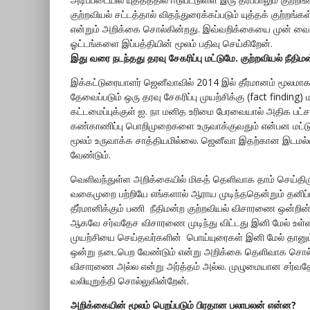
குற்றவியல் சட்டத்தால் விதந்துரைக்கப்படும் யுத்தக் குற்ற
என்றும் அறிக்கை சொல்கின்றது. இவ்வறிக்கையை முன் வைத
ஓட்டங்களை இப்பத்தியின் மூலம் பதிவு செய்கிறேன்.
இது வரை நடந்தது தரவு சேகரிப்பு மட்டுமே. குற்றவியல் ந
இக்கட்டுரையாளர் ஜெனீவாவில் 2014 இல் தீர்மானம் மூல
தேவைப்படும் ஒரு தரவு சேகரிப்பு முயற்சிக்கு (fact finding)
கட்டமைப்புக்குள் ஐ. நா மனித உரிமை பேரவையால் அதிக பட்ச
கண்காணிப்பு பொறிமுறைகளை உருவாக்குவதும் என்பன மட்ட
மூலம் உருவாக்க சாத்தியமில்லை. ஜெனீவா இதற்கான இடமல்ல. 
வேண்டும்.
வெளிவந்துள்ள அறிக்கையில் மிகத் தெளிவாக தாம் செய்திருப்ப
வகைமுறை பற்றியே எங்களால் ஆராய முடிந்ததென்றும் தனிப்பட
தீர்மானிக்கும் பணி நீதிமன்ற குற்றவியல் விசாரணை ஒன்றின் 
ஆகவே சர்வதேச விசாரணை முடிந்து விட்டது இனி மேல் உள்ள
முயற்சியை செய்தவர்களின் பொய்யுரைகள் இனி மேல் தானும
ஒன்று நடைபெற வேண்டும் என்று அறிக்கை தெளிவாக சொல்
விசாரணை அல்ல என்று அர்த்தம் அல்ல. முழுமையான சர்வதே
வலியுறுத்தி சொல்லுகின்றேன்.
அறிக்கையின் மூலம் பெறப்படும் பிரதான பலாபலன் என்ன?