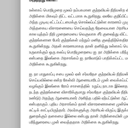
உள்ளகப் பொறிமுறை மூலம் நம்பகமான குற்றவியல் நீதிமன்ற 
அறிக்கை மிகவும் திட்ட வட்டமாக கூறுகிறது. ஏலவே குறிப்ப
அந்த முடிவு எட்டப்பட்டமைக்கு சொல்லப்பட்டுள்ள காரணம் ம
அத்தகைய விசாரணையை செய்வதற்கு தேவையான அரசியல் விர
கால யுத்தம் நீதி முறைமையை வெகுவாக சீர் குலைத்து விட
குற்றங்களான போர் குற்றங்கள் மற்றும் மனித குலத்திற்கெ
கூறுகின்றது. அதன் காரணமாகத தான் தனித்து உள்ளகப் ப
உருவாக்கும் ஒரு கலப்பு பொறிமுறையை ஐ. நா அறிக்கை பரிந்
என்பதை இலங்கை அரசாங்கம் ஐ. நாவோடும் பாதிக்கப்பட்ட மக
அறிக்கை கூறுகின்றது.
ஐ. நா பாதுகாப்பு சபை மூலம் ஏன் சர்வதேச குற்றவியல் நீதிம
செய்யவில்லை என்ற கேள்வி ஆணையாரிடம் முன் வைக்கப்பட்டத
வழங்கும் இலங்கை ரோம் சாசனத்தில் உறுப்பு நாடாக இல்லாத ப
நடந்த குற்றங்களை விசாரிக்குமாறு சர்வதேச குற்றவியல் நீதி
உண்டு) அதற்கு ஆணையாளர் அளித்த பதில் ஏற்பட்டுள்ள ஆட்
என்பதாகும். புதிய அரசாங்கம் தான் விசாரணைகளை முன்ன
சுட்டிக் காட்டியிருந்தார். அவர்களுக்கு அரசியல் விருப்பு இ
துறைக்கும் தகைமை இல்லை என்பது தான் அறிக்கையின் முட
பரிந்துரையை முன் வைத்ததாக அறிக்கை கூறுகின்றது.