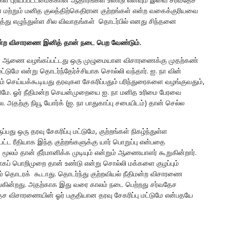
ங்கள் மற்றும் மனித குலத்திற்கெதிரான குற்றங்கள் என்ற வகைக்குரியவை
்து எழுந்துள்ள சில விவாதங்கள் தொடர்பில் எனது சிந்தனை
ீதிமன்ற விசாரணை இனித் தான் நடை பெற வேண்டும்.
மாக ஆணை வழங்கப்பட்டது ஒரு முழுமையான விசாரணைக்கு முதற்கண்
 மட்டுமே என்று தொடர்ந்தேர்ச்சியாக சொல்லி வந்தார். ஐ. நா வின்
ம் செய்யக்கூடியது தரவுகள சேகரிப்பதும் பரிந்துரைகளை வழங்குவதும்,
ுமே. ஓர் நீதிமன்ற செயன்முறையை ஐ. நா மனித உரிமை பேரவை
அதற்கு நியூ யோர்க் (ஐ. நா பாதுகாப்பு சபையிடம்) தான் செல்ல
து ஒரு தரவு சேகரிப்பு மட்டுமே, குற்றங்கள் நிகழ்ந்துள்ள
்ட ரீதியாக இந்த குற்றங்களுக்கு யார் பொறுப்பு என்பதை
மூலம் தான் தீர்மானிக்க முடியும் என்றும் ஆணையாளர் கூறுகின்றார்.
கப் பொறிமுறை தான் உண்டு என்று சொல்லி மக்களை குழப்பும்
் தொடரக் கூடாது. தொடர்ந்து குற்றவியல் நீதிமன்ற விசாரணை
கின்றது. அதற்காக இது வரை காலம் நடை பெற்றது சர்வதேச
ச விசாரணையின் ஓர் பகுதியான தரவு சேகரிப்பு மட்டுமே என்பதயே