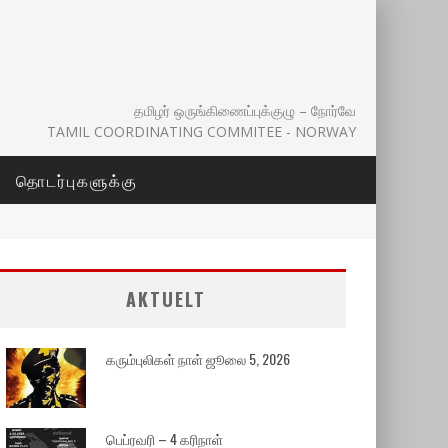
தமிழர் ஒருங்கிணைப்புக்குழு – நோர்வே
TAMIL COORDINATING COMMITEE - NORWAY
தொடர்புகளுக்கு
AKTUELT
கரும்புலிகள் நாள் ஜூலை 5, 2026
பெப்ரவரி – 4 கரிநாள்