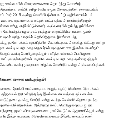
ிற்கு உண்மையில் விசாரணைகளை தொடர்ந்து கொண்டு
சந்தேகங்கள் உண்டு. தமிழ் சிவில் சமூக அமையத்தின் தலைமையில்
்டம்பர் 2015 அன்று வெளியிட்டுள்ள கூட்டு அறிக்கையில் 14
உரையை உதாரணமாக சுட்டிக் காட்டி புதிய அரசாங்கத்திற்கும்
என்று குறிப்பிட்டுள்ளனர். அவ்வுரையில் தம்மீது நம்பிக்கை
கோரியிருந்தாலும் தாம் நடத்தும் உள்நாட்டுவிசாரணை மூலம்
ன அவர் அதே உரையில் தெரிவித்தமை இலங்கை மீது
்கு தானே பங்கம் ஏற்படுத்திக் கொண்டதாக அமைந்து விட்டது என்று
றன. கலப்பு பொறிமுறை தொடர்பில் அவதானமாக இருக்க வேண்டும்
ு பெறும் கலப்பு பொறிமுறைக்கும் தனித்த உள்ளகப் பொறிமுறை
டு காட்டியிருக்கிறார்கள். ஆகவே கலப்பு பொறிமுறை ஒன்றை ஏற்றுக்
ொண்ட கலப்பு முறையாக இருக்க வேண்டும் என்று அவ்வமைப்புக்கள்
ய பிரேரணை எதனை வலியுறுத்தும்?
முறையை நோக்கி சாய்வானதாக இருந்தாலும்) இலங்கை அரசாங்கம்
 குற்றவியல் நீதிமன்றத்திற்கு இலங்கை விடயத்தை ஒப்படைக்க
ெடுத்தமை தமக்கு வெற்றி
என்று கடந்த வெள்ளிக்கிழமை நடந்த
் ரணில் விக்கிரமசிங்க. அத்தோடு கலப்பு பொறிமுறையை ஐ. நா
ப் பொறிமுறை மூலம் விசாரணைகளை முன்னெடுக்க ஆதரவளிக்கும் என்று
ு ரணில் இங்கு கூறுவது அமெரிக்காவையும் இந்தியாவையும் தான்