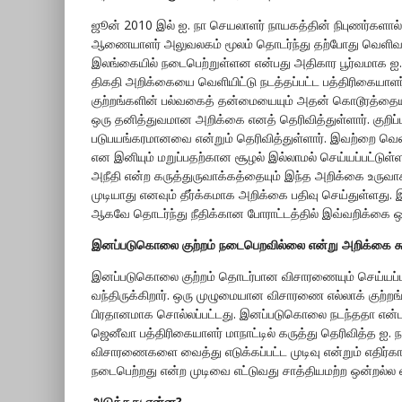
ஜூன் 2010 இல் ஐ. நா செயலாளர் நாயகத்தின் நிபுணர்களால்
ஆணையாளர் அலுவலகம் மூலம் தொடர்ந்து தற்போது வெளிவந
இலங்கையில் நடைபெற்றுள்ளன என்பது அதிகார பூர்வமாக ஐ. நா
திகதி அறிக்கையை வெளியிட்டு நடத்தப்பட்ட பத்திரிகையாள
குற்றங்களின் பல்வகைத் தன்மையையும் அதன் கொடூரத்தையும
ஒரு தனித்துவமான அறிக்கை எனத் தெரிவித்துள்ளார். குறி
படுபயங்கரமானவை என்றும் தெரிவித்துள்ளார். இவற்றை வெ
என இனியும் மறுப்பதற்கான சூழல் இல்லாமல் செய்யப்பட்டுள்
அநீதி என்ற கருத்துருவாக்கத்தையும் இந்த அறிக்கை உருவ
முடியாது எனவும் தீர்க்கமாக அறிக்கை பதிவு செய்துள்ளது.
ஆகவே தொடர்ந்து நீதிக்கான போராட்டத்தில் இவ்வறிக்கை ஒர
இனப்படுகொலை குற்றம் நடைபெறவில்லை என்று அறிக்கை க
இனப்படுகொலை குற்றம் தொடர்பான விசாரணையும் செய்யப்பட 
வந்திருக்கிறார். ஒரு முழுமையான விசாரணை எல்லாக் குற்ற
பிரதானமாக சொல்லப்பட்டது. இனப்படுகொலை நடந்ததா என்ப
ஜெனீவா பத்திரிகையாளர் மாநாட்டில் கருத்து தெரிவித்த 
விசாரணைகளை வைத்து எடுக்கப்பட்ட முடிவு என்றும் எதிர்
நடைபெற்றது என்ற முடிவை எட்டுவது சாத்தியமற்ற ஒன்றல்ல என
அடுத்தது என்ன?