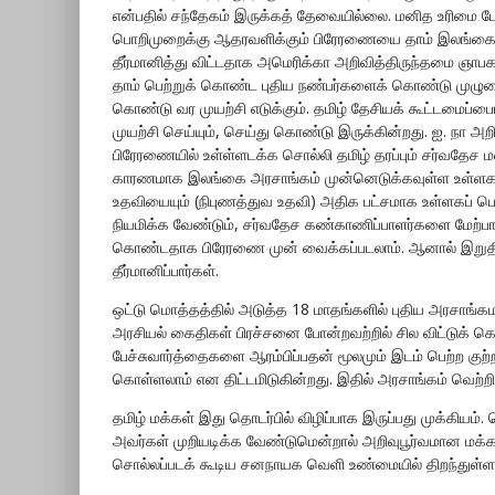
என்பதில் சந்தேகம் இருக்கத் தேவையில்லை. மனித உரிமை 
பொறிமுறைக்கு ஆதரவளிக்கும் பிரேரணையை தாம் இலங்கைய
தீர்மானித்து விட்டதாக அமெரிக்கா அறிவித்திருந்தமை ஞாப
தாம் பெற்றுக் கொண்ட புதிய நண்பர்களைக் கொண்டு முழும
கொண்டு வர முயற்சி எடுக்கும். தமிழ் தேசியக் கூட்டமைப்
முயற்சி செய்யும், செய்து கொண்டு இருக்கின்றது. ஐ. நா அ
பிரேரணையில் உள்ள்ளடக்க சொல்லி தமிழ் தரப்பும் சர்வதேச 
காரணமாக இலங்கை அரசாங்கம் முன்னெடுக்கவுள்ள உள்ளகப்
உதவியையும் (நிபுணத்துவ உதவி) அதிக பட்சமாக உள்ளகப் ப
நியமிக்க வேண்டும், சர்வதேச கண்காணிப்பாளர்களை மேற்ப
கொண்டதாக பிரேரணை முன் வைக்கப்படலாம். ஆனால் இறுதி
தீர்மானிப்பார்கள்.
ஒட்டு மொத்தத்தில் அடுத்த 18 மாதங்களில் புதிய அரசாங்
அரசியல் கைதிகள் பிரச்சனை போன்றவற்றில் சில விட்டுக் க
பேச்சுவார்த்தைகளை ஆரம்பிப்பதன் மூலமும் இடம் பெற்ற குற்ற
கொள்ளலாம் என திட்டமிடுகின்றது. இதில் அரசாங்கம் வெற்றிய
தமிழ் மக்கள் இது தொடர்பில் விழிப்பாக இருப்பது முக்கிய
அவர்கள் முறியடிக்க வேண்டுமென்றால் அறிவுபூர்வமான மக்கள
சொல்லப்படக் கூடிய சனநாயக வெளி உண்மையில் திறந்துள்