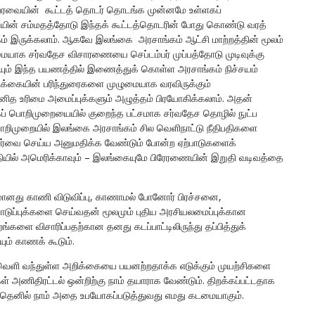
பேரவையின் கூட்டத் தொடர் தொடங்க முன்னமே உள்ளகப்
ின் சம்மதத்தோடு இந்தக் கூட்டத்தொடரின் போது கொண்டு வரத்
கம் இருக்கலாம். ஆகவே இலங்கை அரசாங்கம் ஆட்சி மாற்றத்தின் மூலம்
ையாக சர்வதேச விசாரணையை செப்டம்பர் முப்பத்தோடு முடிவுக்கு
பையும் இந்த பயணத்தில் இணைத்துக் கொள்ள அரசாங்கம் நிச்சயம்
றிக்கையின் பரிந்துரைகளை முழுமையாக வரவிருக்கும்
மனித உரிமை அமைப்புக்களும் அழுத்தம் பிரயோகிக்கலாம். அதன்
 பொறிமுறையையில் குறைந்த பட்சமாக சர்வதேச தொழில் நுட்ப
ொறிமுறையில் இலங்கை அரசாங்கம் சில வெளிநாட்டு நீதிபதிகளை
ார்வை செய்ய அனுமதிக்க வேண்டும் போன்ற ஏற்பாடுகளைக்
யில் அமெரிக்காவும் – இலங்கையுமே பிரேரணையின் இறுதி வடிவத்தை
கமானது காணி விடுவிப்பு, காணாமல் போனோர் பிரச்சனை,
ொடுப்புக்களை செய்வதன் மூலமும் புதிய அரசியலமைப்புக்கான
ங்களை விசாரிப்பதற்கான தனது கடப்பாட்டிலிருந்து தப்பித்துக்
ும் காணக் கூடும்.
ம். வெளி வந்துள்ள அறிக்கையை பயனற்றதாக்க எடுக்கும் முயற்சிகளை
் அணிதிரட்டல் ஒன்றிற்கு நாம் தயாராக வேண்டும். திறக்கப்பட்டதாக
ளதெனில் நாம் அதை உபயோகப்படுத்துவது எமது கடமையாகும்.