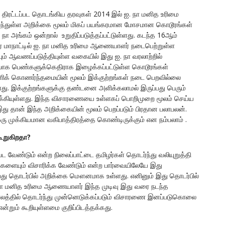
 திரட்டப்பட தொடங்கிய தரவுகள் 2014 இல் ஐ. நா மனித உரிமை
்துள்ள அறிக்கை மூலம் மிகப் பயங்கரமான மோசமான கொடூரங்கள்
 அங்கம் ஒன்றால் உறுதிப்படுத்தப்பட்டு
ள்ளது. கடந்த 16ஆம்
ர் மாநாட்டில் ஐ. நா மனித உரிமை ஆணையாளர் நடைபெற்றுள்ள
் ஆவணப்படுத்தியுள்ள வகையில் இது ஐ. நா வரலாற்றில்
ப்பாக பெண்களுக்கெதிராக இழைக்கப்பட்டுள்ள கொடூரங்கள்
ளிக் கொணர்ந்தமையின் மூலம் இக்குற்றங்கள் நடை பெறவில்லை
ளது. இக்குற்றங்களுக்கு தண்டனை அளிக்கலாமல் இருப்பது பெரும்
ாக்கியுள்ளது. இந்த விசாரணையை உள்ளகப் பொறிமுறை மூலம் செய்ய
 இது தான் இந்த அறிக்கையின் மூலம் பெறப்படும் பிரதான பலாபலன்.
ு முக்கியமான வகிபாத்திரத்தை கொண்டிருக்கும் என நம்பலாம் .
ூறுகிறதா?
வேண்டும் என்ற நிலைப்பாட்டை தமிழர்கள் தொடர்ந்து வலியுறுத்தி
ங்களையும் விசாரிக்க வேண்டும் என்ற பார்வையிலேயே இது
து தொடர்பில் அறிக்கை மௌனமாக உள்ளது. எனினும் இது தொடர்பில்
ஐ. நா மனித உரிமை ஆணையாளர் இந்த முடிவு இது வரை நடந்த
காலத்தில் தொடர்ந்து முன்னெடுக்கப்படும் விசாரணை இனப்படுகொலை
்றும் கூறியுள்ளமை குறிப்பிடத்தக்கது.