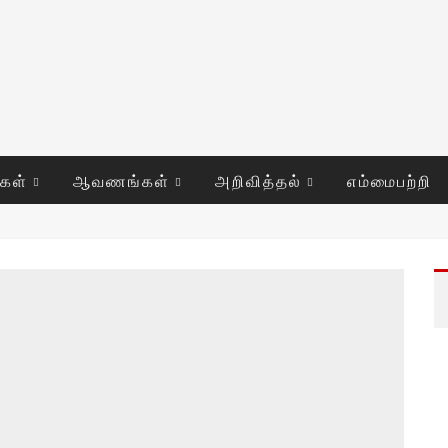
ுகள்
ஆவணங்கள்
அறிவித்தல்
எம்மைபற்றி