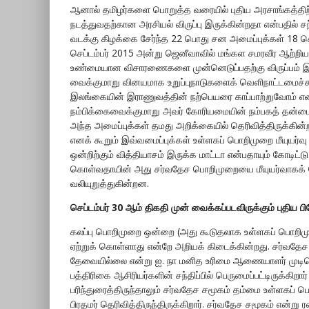
ஆனால் தமிழர்களை பொறுத்த வரையில் புதிய அரசாங்கத்த
நடத்துவதற்கான அரசியல் விருப்பு இருக்கின்றதா என்பதில் 
வடக்கு கிழக்கை சேர்ந்த 22 பொது சன அமைப்புக்கள் 18 செப
செப்டம்பர் 2015 அன்று ஜெனீவாவில் மங்கள சமரவீர ஆற்றிய 
உண்மையான விசாரணைகளை முன்னெடுப்பதற்கு விருப்பம் இல்லை 
வைக்குமாறு வினயமாக உறுப்புநாடுகளைக் வெளிநாட்டமைச்சர் 
இலங்கையின் இராணுவத்தின் நற்பெயரை காப்பாற்றுவோம் எ
நம்பிக்கைவைக்குமாறு அவர் கோரியமையின் நம்பகத் தன்மைக
அந்த அமைப்புக்கள் தமது அறிக்கையில் தெரிவித்திருக்கின்
எனக் கூறும் இவ்வமைப்புக்கள் உள்ளகப் பொறிமுறை மீயுயர்வ
ஒன்றிற்கும் வித்தியாசம் இருக்க மாட்டா என்பதாயும் கோடிட்
கொள்வதாயின் அது சர்வதேச பொறிமுறையை மீயுயர்வாகக் க
வலியுறுத்துகின்றன.
செப்டம்பர் 30 ஆம் திகதி முன் வைக்கப்படவிருக்கும் புதி
கலப்பு பொறிமுறை ஒன்றை (அது கூடுதலாக உள்ளகப் பொறி
ஏற்றுக் கொள்ளாது என்றே அறியக் கிடைக்கின்றது. சர்வதேச
தேவையில்லை என்று ஐ. நா மனித உரிமை ஆணையாளர் முடிவ
பத்திரிகை ஆசிரியர்களின் சந்திப்பில் பெருமைப்பட்டிருக்
கிறார
பரிந்துரைத்திருந்தாலும் சர்வதேச சமூகம் தம்மை உள்ளக
பிரதமர் தெரிவித்திருந்திருக்கிறார். சர்வதேச சமூகம் என்ற