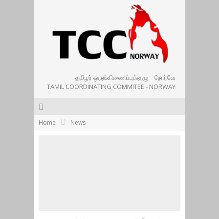
தமிழர் ஒருங்கிணைப்புக்குழு – நோர்வே
TAMIL COORDINATING COMMITEE - NORWAY
Home
News