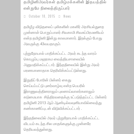
தமிழினிஅவர்கள் தமிழ்மக்களின் இதயத்தில்
என்றுமே நிலைத்திருப்பார்
October 18, 2015
News
தமிழீழ விடுதலைப் புலிகளின் மகளிர் அரசியல்துறை
முன்னாள் பொறுப்பாளர் சிவகாமி சிவசுப்பிரமணியம்
என்ற தமிழினி இன்று காலமானார். இறக்கும் போது
அவருக்கு 43வயதாகும்.
புற்றுநோயால் பாதிக்கப்பட்ட அவர் கடந்த வாரம்
கொழும்பு மஹரகம வைத்தியசாலையில்
அனுமதிக்கப்பட்டார். இந்தநிலையில் இன்று அவர்
மரணமானாதாக தெரிவிக்கப்பட்டுள்ளது.
இறுதிப் போரின் பின்னர் கைது
செய்யப்பட்டு புனர்வாழ்வு என்ற பெயரில்
இராணுவத்தினராலும் புலனாய்வாளர்களாலும்
கடுமையாக சித்திரவதைக்கு உட்படுத்தப்பட்ட பின்னர்
தமிழினி 2013 ஆம் ஆண்டில்வவுனியாவில்வைத்து
கண்காணிப்புடன் விடுவிக்கப்பட்டார் .
இந்தநிலையில் அவர் புற்றுநோயால் பாதிக்கப்பட்ட
விடயம் கடந்த சில மாதங்களுக்கு முன்னரே
தெரியவந்துள்ளது.