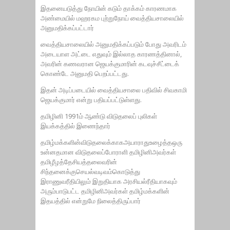
இதனையடுத்து நோயின் கடும் தாக்கம் காரணமாக
அண்மையில் மஹரகம புற்றுநோய் வைத்தியசாலையில்
அனுமதிக்கப்பட்டார்
வைத்தியசாலையில் அனுமதிக்கப்படும் போது அவரிடம்
அடையாள அட்டை எதுவும் இல்லாத காரணத்தினால்,
அவரின் கணவரான ஜெயக்குமாரின் கடவுச்சீட்டைக்
கொண்டே அனுமதி பெறப்பட்டது.
இதன் அடிப்படையில் வைத்தியசாலை பதிவில் சிவகாமி
ஜெயக்குமார் என்று பதியப்பட்டுள்ளது.
தமிழினி 1991ம் ஆண்டு விடுதலைப் புலிகள்
இயக்கத்தில் இணைந்தார்
தமிழ்மக்களின்விடுதலைக்காகஅயாராதுஉழைத்தஒரு
உன்னதமான விடுதலைப்போராளி தமிழினிஅவர்கள்
தமிழீழத்தேசியத்தலைவரின்
சிந்தனைக்குசெயல்வடிவம்கொடுத்து
இராணுவரீதியிலும் இறுதியாக அரசியல்ரீதியாகவும்
அரும்பாடுபட்ட தமிழினிஅவர்கள் தமிழ்மக்களின்
13வது சட்டத் திருத்தத்தை
இதயத்தில் என்றுமே நிலைத்திருப்பார்
ஏற்றுக்கொள்வது ஈழத்தமிழரது