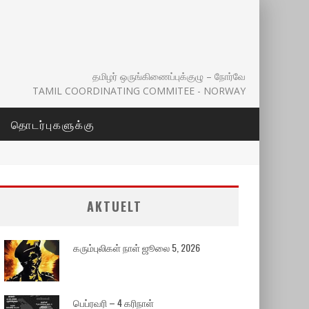
தமிழர் ஒருங்கிணைப்புக்குழு – நோர்வே
TAMIL COORDINATING COMMITEE - NORWAY
தொடர்புகளுக்கு
AKTUELT
கரும்புலிகள் நாள் ஜூலை 5, 2026
பெப்ரவரி – 4 கரிநாள்