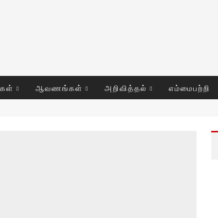
ுகள்
ஆவணங்கள்
அறிவித்தல்
எம்மைபற்றி