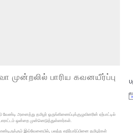
வா முன்றலில் பாரிய கவனயீர்ப்பு
U
No
ீதி வேண்டி அனைத்து தமிழர் ஒருங்கிணைப்புக்குழுவினரின் ஏற்பாட்டில்
 போராட்டம் ஒன்றை முன்னெடுத்துள்ளார்கள்.
்டிருக்கும் இவ்வேளையில், பலத்த எதிர்பார்ப்பினை தமிழர்கள்