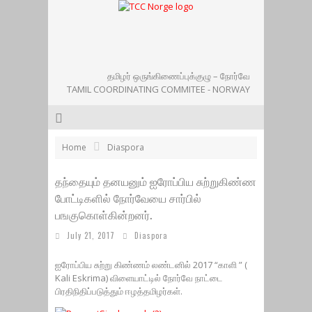
தமிழர் ஒருங்கிணைப்புக்குழு – நோர்வே
TAMIL COORDINATING COMMITEE - NORWAY
Home
Diaspora
தந்தையும் தனயனும் ஐரோப்பிய சுற்றுகிண்ண
போட்டிகளில் நோர்வேயை சார்பில்
பஙகுகொள்கின்றனர்.
July 21, 2017
Diaspora
ஐரோப்பிய சுற்று கிண்ணம் லண்டனில் 2017 “காளி ” (
Kali Eskrima) விளையாட்டில் நோர்வே நாட்டை
பிரதிநிதிப்படுத்தும் ஈழத்தமிழர்கள்.