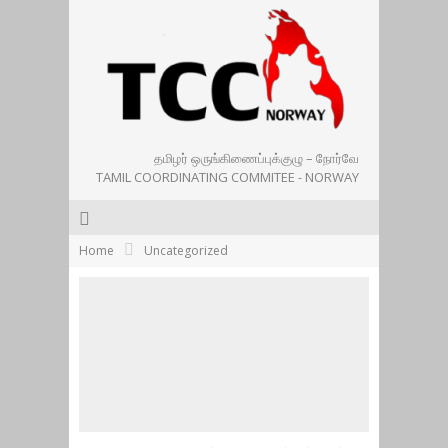
தமிழர் ஒருங்கிணைப்புக்குழு – நோர்வே
TAMIL COORDINATING COMMITEE - NORWAY
Home
Uncategorized