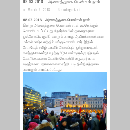
08.03.2018 – அனைத்துலக பெண்கள் நாள்
March 9, 2018
Uncategorized
08.03.2018 – அனைத்துலக பெண்கள் நாள்
இன்று ‘அனைத்துலக பெண்கள் நாள்’ உலகெங்கும்
கொண்டாடப்பட்டது. நோர்வேயின் தலைநகரான
ஒஸ்லோவில் குளிர் என்றும் பாராது ஆயிரக்கணக்கான
மக்கள் ஊர்வலத்தில் பங்குகொண்டனர். இதில்
நோர்வேத் தமிழ் மகளிர் அமைப்பும் ஒற்றுமையுடன்
கலந்துகொண்டு ஈழத்தமிழ்பெண்களுக்கு ஏற்படும்
கொடுமைகளை வெளிக்கொண்டு வருவதற்காக
அதற்கான பதாகைகளை ஏந்தியபடி நின்றிருந்தமை
பலராலும் பாராட்டப்பட்டது.