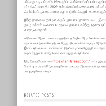
பல்வேறு வடிவங்களில் இனஅழிப்பு மேற்கொள்ளப்பட்டு வருகி
உச்சக்கட்டமாக மே 2009 இல் பல்லாயிரக்கணக்கான மக்கள
செய்யப்பட்டதுடன், அவர்களது வாழ்விடங்களும், உடமைகளும்
இந்த நாளையே தமிழின அழிப்பு நினைவு நாளாக மே18 இனை, 
தமிழ் மக்கள் உலகளாவிய ரீதியில் நினைவுகூர்ந்து நீதிகேட்டுப்
போராடுகின்றனர் .
சிறீலங்கா அரசபயங்கரவாதத்தின் தமிழின அழிப்பில் கொல்லப்
உறவுகளை நினைவேந்தி சுடரேற்றி நினைவுகொள்ளும் அதே
இனப்படுகொலையாளர்களை நீதியின் முன்னிறுத்தி எம் தேச
தொடர்ந்தும் போராடுவோம் என உறுதியெடுப்போம்.
இந் நினைவேந்தலை
https://tamilsresist.com/
என்ற இணை
சென்று சுடர் ஏற்றி நினைவுகொள்வதுடன் அனைத்துத்தளங்க
பகிர்ந்துகொள்ளவும்.
RELATED POSTS
கரும்புலிகள் நாள் ஜூலை 5, 2026
July 3, 2026