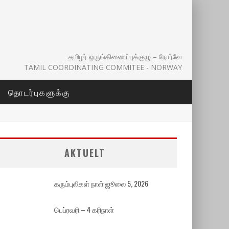
தமிழர் ஒருங்கிணைப்புக்குழு – நோர்வே
TAMIL COORDINATING COMMITEE - NORWAY
தொடர்புகளுக்கு
AKTUELT
கரும்புலிகள் நாள் ஜூலை 5, 2026
பெப்ரவரி – 4 கரிநாள்