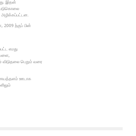
றது. இதன்
் படுகொலை
 அழிக்கப்பட்டன.
2009 ற்குப் பின்
பட்ட எமது
வேளை,
ம் விடுதலை பெறும் வரை
யத்தளம் ஊடாக
ளிலும்
தேசத்தின் குரல் கலாநிதி அன்றன்
பாலசிங்கம் அவர்களின் 19ம் ஆண்டு
நினைவு வணக்க நிகழ்வு
December 14, 2025