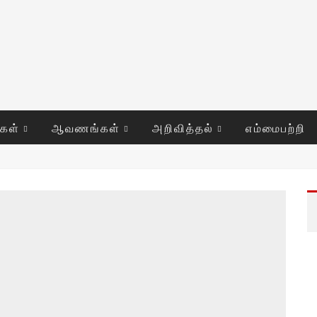
ுகள்
ஆவணங்கள்
அறிவித்தல்
எம்மைபற்றி