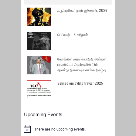
கரும்புலிகள் நாள் ஜூலை 5, 2026
பெப்ரவரி – 4 கரிநாள்
தேசத்தின் குரல் கலாநிதி அன்றன்
பாலசிங்கம் அவர்களின் 19ம்
ஆண்டு நினைவு வணக்க நிகழ்வு
Søknad om gyldig fravær 2025
Upcoming Events
There are no upcoming events.
Notice