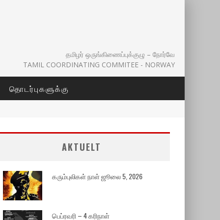
தமிழர் ஒருங்கிணைப்புக்குழு – நோர்வே
TAMIL COORDINATING COMMITEE - NORWAY
தொடர்புகளுக்கு
AKTUELT
கரும்புலிகள் நாள் ஜூலை 5, 2026
பெப்ரவரி – 4 கரிநாள்