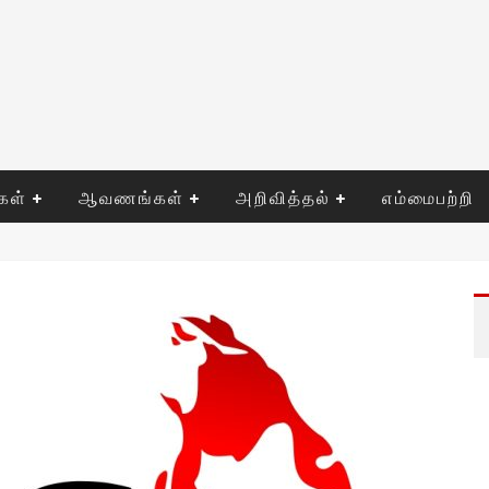
ுகள்
ஆவணங்கள்
அறிவித்தல்
எம்மைபற்றி