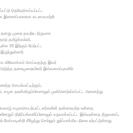
பட்டு தெரிவுசெய்யப்பட்ட
ாக இணைப்பாளராக கடமையாற்றி
ன் தனது முறை தவறிய நிருவாக
டு தமிழ்க்கல்வி,
ள்ள 30 இற்கும் மேற்பட்ட
ருந்துள்ளார்.
 விரிவாக்கம் செய்வதற்கு இவர்
் அடுத்த தலைமுறையினர் இவ்வமைப்புகளில்
ந்த செயல்பாட்டிற்கும்,
ம், சமூக நலன்விரும்பிகளாலும் முன்னெடுக்கப்பட்ட அனைத்து
நோர்வேவாழ் சமூகசெயற்பாட்டளர்களின் தன்னலமற்ற உன்னத
களினதும் நிதிப்பங்களிப்பினாலும் உருவாக்கப்பட்ட இவ்வுன்னத நிறுவனம்,
பாடின்றி சீரிழந்து செல்லும் துர்ப்பாக்கிய நிலை ஏற்பட்டுள்ளது