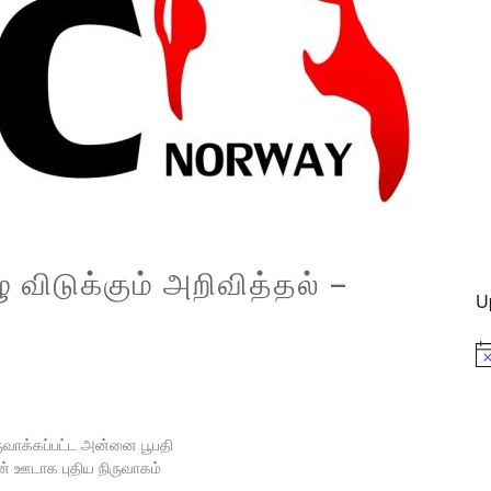
ு விடுக்கும் அறிவித்தல் –
U
No
ருவாக்கப்பட்ட அன்னை பூபதி
ின் ஊடாக புதிய நிருவாகம்