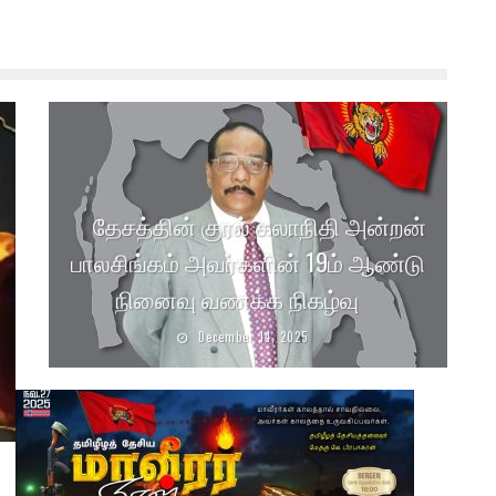
தேசத்தின் குரல் கலாநிதி அன்றன்
பாலசிங்கம் அவர்களின் 19ம் ஆண்டு
நினைவு வணக்க நிகழ்வு
December 14, 2025