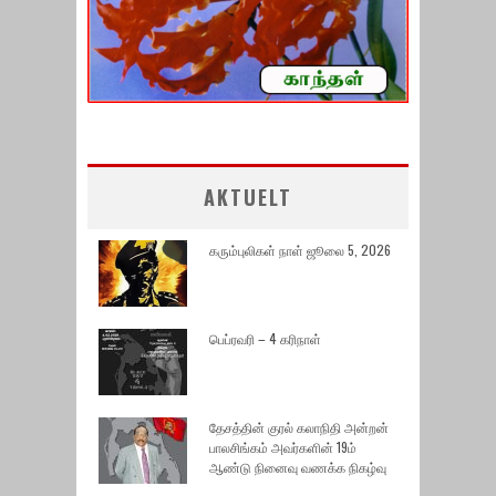
AKTUELT
கரும்புலிகள் நாள் ஜூலை 5, 2026
பெப்ரவரி – 4 கரிநாள்
தேசத்தின் குரல் கலாநிதி அன்றன்
பாலசிங்கம் அவர்களின் 19ம்
ஆண்டு நினைவு வணக்க நிகழ்வு