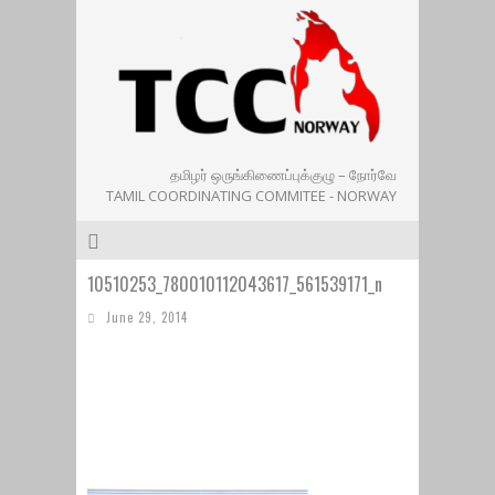
தமிழர் ஒருங்கிணைப்புக்குழு – நோர்வே
TAMIL COORDINATING COMMITEE - NORWAY
10510253_780010112043617_561539171_n
June 29, 2014