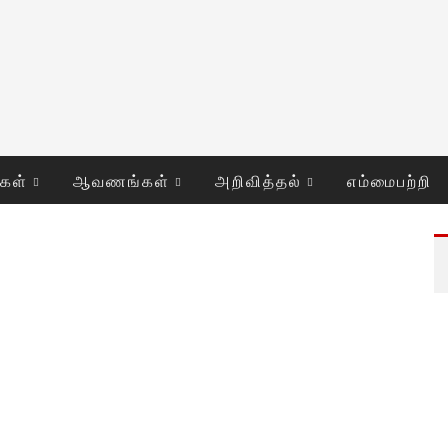
ுகள்
ஆவணங்கள்
அறிவித்தல்
எம்மைபற்றி