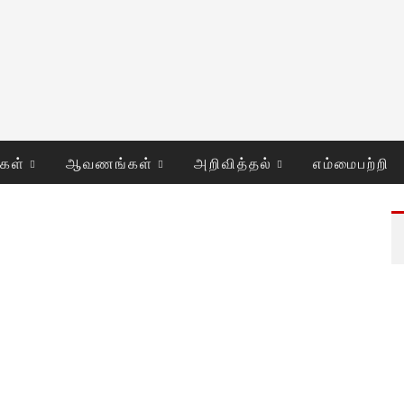
ுகள்
ஆவணங்கள்
அறிவித்தல்
எம்மைபற்றி