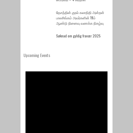
தேசத்தின் குரல் கலாநிதி அன்றன்
பாலசிங்கம் அவர்களின் 19ம்
ஆண்டு நினைவு வணக்க நிகழ்வு
Søknad om gyldig fravær 2025
Upcoming Events