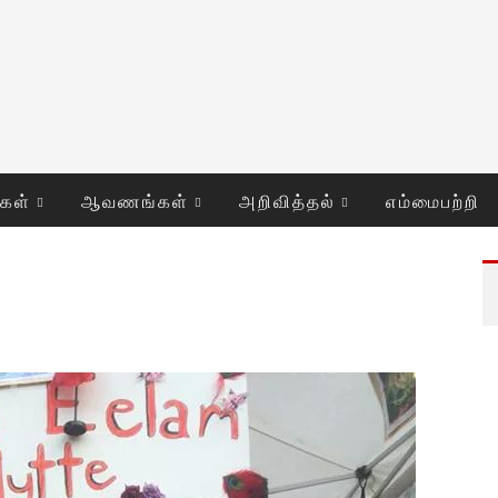
ுகள்
ஆவணங்கள்
அறிவித்தல்
எம்மைபற்றி