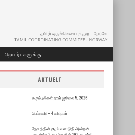
தமிழர் ஒருங்கிணைப்புக்குழு – நோர்வே
TAMIL COORDINATING COMMITEE - NORWAY
தொடர்புகளுக்கு
AKTUELT
கரும்புலிகள் நாள் ஜூலை 5, 2026
பெப்ரவரி – 4 கரிநாள்
தேசத்தின் குரல் கலாநிதி அன்றன்
பாலசிங்கம் அவர்களின் 19ம் ஆண்டு