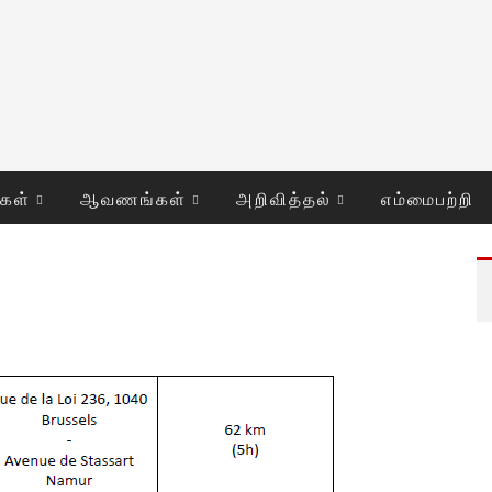
ுகள்
ஆவணங்கள்
அறிவித்தல்
எம்மைபற்றி