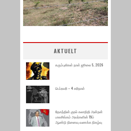
AKTUELT
கரும்புலிகள் நாள் ஜூலை 5, 2026
பெப்ரவரி – 4 கரிநாள்
தேசத்தின் குரல் கலாநிதி அன்றன்
பாலசிங்கம் அவர்களின் 19ம்
ஆண்டு நினைவு வணக்க நிகழ்வு