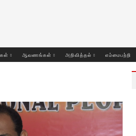
ுகள்
ஆவணங்கள்
அறிவித்தல்
எம்மைபற்றி