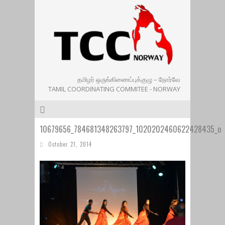
தமிழர் ஒருங்கிணைப்புக்குழு – நோர்வே
TAMIL COORDINATING COMMITEE - NORWAY
10679656_784681348263797_1020202460622428435_o
October 21, 2014