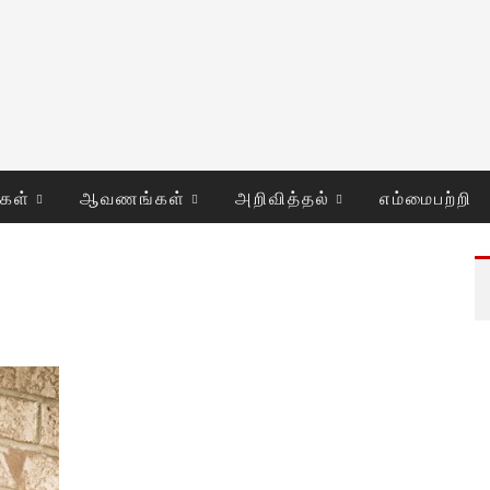
ுகள்
ஆவணங்கள்
அறிவித்தல்
எம்மைபற்றி