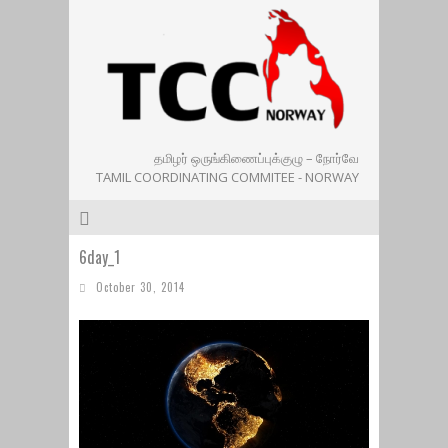
தமிழர் ஒருங்கிணைப்புக்குழு – நோர்வே
TAMIL COORDINATING COMMITEE - NORWAY
6day_1
October 30, 2014