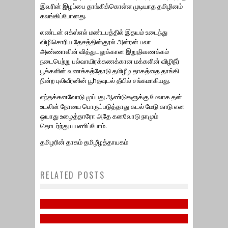
இவரின் இழப்பை தாங்கிக்கொள்ள முடியாத தமிழினம்
கலங்கிப்போனது.
லண்டன் எக்ஸ்எல் மண்டபத்தில் இதயம் உடைந்து
விழிசொரிய தேசத்தின்குரல் அன்ரன் பலா
அண்ணாவின் வித்துடலுக்கான இறுதிவணக்கம்
நடைபெற்று பல்வாயிரக்கணக்கான மக்களின் விழிநீர்
பூக்களின் வணக்கத்தோடு தமிழீழ தாகத்தை தாங்கி
நின்ற புலிவீரனின் பூhதவுடல் தீயில் சங்கமாகியது.
எந்தக்கனவோடு முப்பது ஆண்டுகளுக்கு மேலாக தன்
உடலின் நோயை பொருட்படுத்தாது கடல் மேடு காடு என
ஒயாது உழைத்தாரோ அதே கனவோடு நாமும்
தொடர்ந்து பயணிப்போம்.
தேசத்தின் குரல் கலாநிதி
தமிழரின் தாகம் தமிழீழத்தாயகம்
அன்றன் பாலசிங்கம் அவர்களின்
கரும்புலிகள் நாள் ஜூலை 5,
RELATED POSTS
19ம் ஆண்டு நினைவு வணக்க
2026
தமிழீழ தேசிய மாவீரர் நாள் –
நிகழ்வு
July 3, 2026
2025
December 14, 2025
பார்த்தீபன் பசியோடு …
October 4, 2025