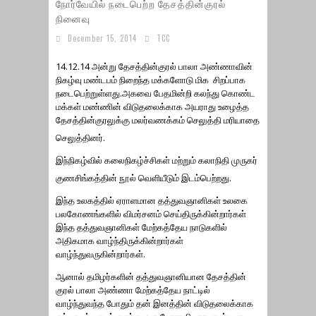
நோர்வேயில் நடைபெற்ற தேசத்தின்குரல்
நினைவு
December 15, 2014
TCC
14.12.14 அன்று தேசத்தின்குரல் பாலா அண்ணாவின்
நிகழ்வு மண்டபம் நிறைந்த மக்களோடு மிக சிறப்பாக
நடைபெற்றுள்ளது.அகவை பேதமின்றி கலந்து கொண்ட
மக்கள் மண்ணின் விடுதலைக்காக அயராது உழைத்த
தேசத்தின்குரலுக்கு மலர்வணக்கம் செலுத்தி மரியாதை
செலுத்தினர்.
இந்நிகழ்வில் கலைநிகழ்ச்சிகள் மற்றும் கலாநிதி முருகர்
குணசிங்கத்தின் நூல் வெளியீடும் இடம்பெற்றது.
இந்த உலகத்தில் ஏராளமான தத்துவஞானிகள் உலகை
பலகோணங்களில் விமர்சனம் செய்திருக்கின்றார்கள்
இந்த தத்துவஞானிகள் மேற்கத்தேய நாடுகளில்
அதிகமாக வாழ்ந்திருக்கின்றார்கள்
வாழ்ந்துவருகின்றார்கள்.
ஆனால் தமிழர்களின் தத்துவஞானியான தேசத்தின்
குரல் பாலா அண்ணா மேற்கத்தேய நாட்டில்
வாழ்ந்துவந்த போதும் தன் இனத்தின் விடுதலைக்காக