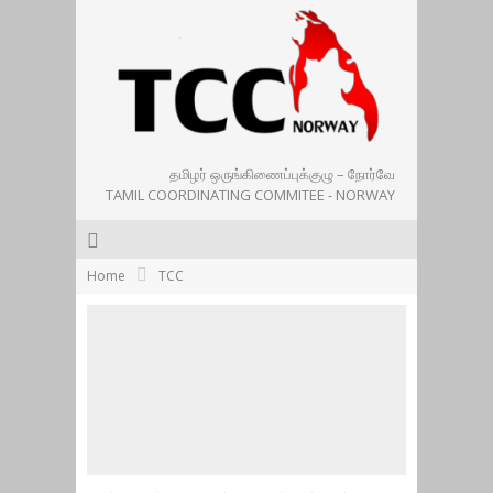
தமிழர் ஒருங்கிணைப்புக்குழு – நோர்வே
TAMIL COORDINATING COMMITEE - NORWAY
Home
TCC