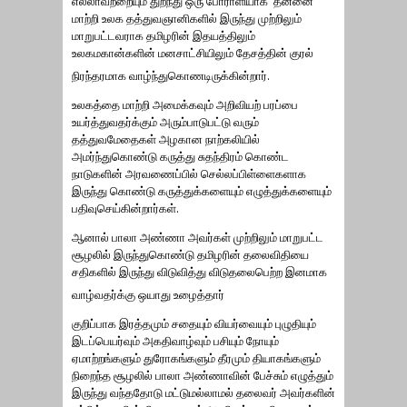
எல்லாவற்றையும் துறந்து ஒரு போராளியாக தன்னை
மாற்றி உலக தத்துவஞானிகளில் இருந்து முற்றிலும்
மாறுபட்டவராக தமிழரின் இதயத்திலும்
உலகமகான்களின் மனசாட்சியிலும் தேசத்தின் குரல்
நிரந்தரமாக வாழ்ந்துகொணடிருக்கின்றார்.
உலகத்தை மாற்றி அமைக்கவும் அறிவியற் பரப்பை
உயர்த்துவதர்க்கும் அரும்பாடுபட்டு வரும்
தத்துவமேதைகள் அழகான நாற்கலியில்
அமர்ந்துகொண்டு கருத்து சுதந்திரம் கொண்ட
நாடுகளின் அரவணைப்பில் செல்லப்பிள்ளைகளாக
இருந்து கொண்டு கருத்துக்களையும் எழுத்துக்களையும்
பதிவுசெய்கின்றார்கள்.
ஆனால் பாலா அண்ணா அவர்கள் முற்றிலும் மாறுபட்ட
சூழலில் இருந்துகொண்டு தமிழரின் தலைவிதியை
சதிகளில் இருந்து விடுவித்து விடுதலைபெற்ற இனமாக
வாழ்வதர்க்கு ஒயாது உழைத்தார்
குறிப்பாக இரத்தமும் சதையும் வியர்வையும் புழுதியும்
இடப்பெயர்வும் அகதிவாழ்வும் பசியும் நோயும்
ஏமாற்றங்களும் துரோகங்களும் தீரமும் தியாகங்களும்
நிறைந்த சூழலில் பாலா அண்ணாவின் பேச்சும் எழுத்தும்
இருந்து வந்ததோடு மட்டுமல்லாமல் தலைவர் அவர்களின்