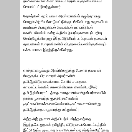
நம்பிக்கையின் சிகரமாகவும் அரசியல்ஞானியாகவும்
செயல்ப்பட்டுவந்துள்ளார்.
தேசத்தின் குரல் பாலா அண்ணாவின் எழுத்தானது
வெறும் அரசியலோடு மட்டும் முடங்கிவிடாது சமூகவியல்
உளவியல் பொருளியல் மெய்யியல் வரலாற்றியல்
மானிடவியல் போன்ற அறிவியற் பரப்புகளையும் பதிவு
செய்திருக்கின்றது இந்த அறிவியற் பரப்புக்கள் தலைவர்
தளபதிகள் போராளிகளின் விடுதலைப்பணிக்கு மிகவும்
பக்கபலமாக இருந்திருக்கின்றது.
ஏறத்தாள முப்பது ஆண்டுகளுக்கு மேலாக தலைவர்
மேதகு வே பிரபாகரன் அவர்களின்
தமிழீழவிடுதலைக்கான போரில் சமாதான
காலகட்டங்களில் சாணக்கினாக விளங்கிய இவர்
தமிழீழப்போராட்டத்தை சமாதானம் என்ற போர்வையில்
நசுக்க முனைந்த சூத்திரதாரிகளின்
சூட்சுமவினாக்களையெல்லாம் சூட்சுமமாகவென்று
தமிழீழத்தை பாதுகாத்து வந்துள்ளர்ர்
அந்த அற்புதமான அறிவியற் போர்த்தளத்தை
இழந்தபோதுதான் தமிழீழீழ விடுதலைப்போராட்டத்தில்
இட்டு நிரப்ப முடியாத வெளியொன்றை சந்திக்கநேர்ந்தது