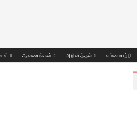
ுகள்
ஆவணங்கள்
அறிவித்தல்
எம்மைபற்றி