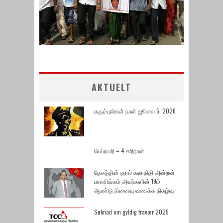
AKTUELT
கரும்புலிகள் நாள் ஜூலை 5, 2026
பெப்ரவரி – 4 கரிநாள்
தேசத்தின் குரல் கலாநிதி அன்றன்
பாலசிங்கம் அவர்களின் 19ம்
ஆண்டு நினைவு வணக்க நிகழ்வு
Søknad om gyldig fravær 2025