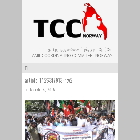
தமிழர் ஒருங்கிணைப்புக்குழு – நோர்வே
TAMIL COORDINATING COMMITEE - NORWAY
article_1426317913-rty2
March 14, 2015