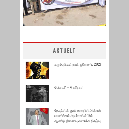
AKTUELT
கரும்புலிகள் நாள் ஜூலை 5, 2026
பெப்ரவரி – 4 கரிநாள்
தேசத்தின் குரல் கலாநிதி அன்றன்
பாலசிங்கம் அவர்களின் 19ம்
ஆண்டு நினைவு வணக்க நிகழ்வு