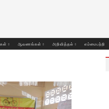
ுகள்
ஆவணங்கள்
அறிவித்தல்
எம்மைபற்றி