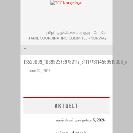
தமிழர் ஒருங்கிணைப்புக்குழு – நோர்வே
TAMIL COORDINATING COMMITEE - NORWAY
13529099_1069523789782117_8111773114569519308_n
June 27, 2016
AKTUELT
கரும்புலிகள் நாள் ஜூலை 5, 2026
பெப்ரவரி – 4 கரிநாள்