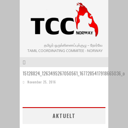
தமிழர் ஒருங்கிணைப்புக்குழு – நோர்வே
TAMIL COORDINATING COMMITEE - NORWAY
15128824_1263495267050561_1677285417918665036_o
November 25, 2016
AKTUELT